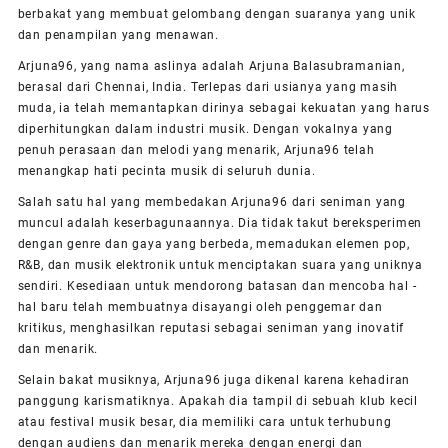
berbakat yang membuat gelombang dengan suaranya yang unik
dan penampilan yang menawan.
Arjuna96, yang nama aslinya adalah Arjuna Balasubramanian,
berasal dari Chennai, India. Terlepas dari usianya yang masih
muda, ia telah memantapkan dirinya sebagai kekuatan yang harus
diperhitungkan dalam industri musik. Dengan vokalnya yang
penuh perasaan dan melodi yang menarik, Arjuna96 telah
menangkap hati pecinta musik di seluruh dunia.
Salah satu hal yang membedakan Arjuna96 dari seniman yang
muncul adalah keserbagunaannya. Dia tidak takut bereksperimen
dengan genre dan gaya yang berbeda, memadukan elemen pop,
R&B, dan musik elektronik untuk menciptakan suara yang uniknya
sendiri. Kesediaan untuk mendorong batasan dan mencoba hal -
hal baru telah membuatnya disayangi oleh penggemar dan
kritikus, menghasilkan reputasi sebagai seniman yang inovatif
dan menarik.
Selain bakat musiknya, Arjuna96 juga dikenal karena kehadiran
panggung karismatiknya. Apakah dia tampil di sebuah klub kecil
atau festival musik besar, dia memiliki cara untuk terhubung
dengan audiens dan menarik mereka dengan energi dan