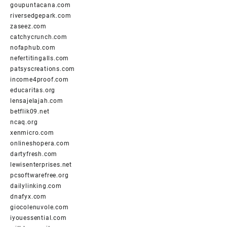
goupuntacana.com
riversedgepark.com
zaseez.com
catchycrunch.com
nofaphub.com
nefertitingalls.com
patsyscreations.com
income4proof.com
educaritas.org
lensajelajah.com
betflik09.net
ncaq.org
xenmicro.com
onlineshopera.com
dartyfresh.com
lewisenterprises.net
pcsoftwarefree.org
dailylinking.com
dnafyx.com
giocolenuvole.com
iyouessential.com