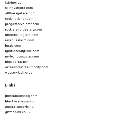
fxjoiner.com
skinbykindra.com
alltherageface.com
codenational.com
progameexplorer.com
rockislandroastery.com
directselling-pro.com
revenuealarm.com
lurab.com
ignitioncoilguide.com
mytechcomputer.com
bioslot168.com
artsandcraftsauthority.com
webservicelive.com
Links
jimsfamousbbq.com
libertywalk-usa.com
australiamovie.net
gizmobird.co.uk