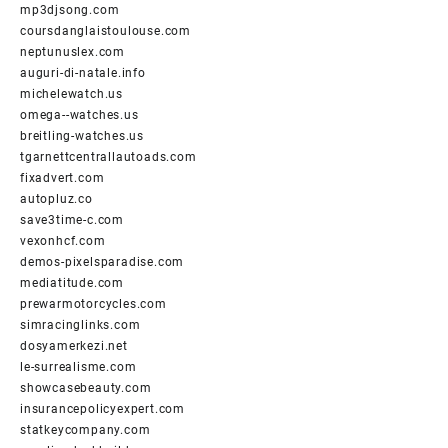
mp3djsong.com
coursdanglaistoulouse.com
neptunuslex.com
auguri-di-natale.info
michelewatch.us
omega--watches.us
breitling-watches.us
tgarnettcentrallautoads.com
fixadvert.com
autopluz.co
save3time-c.com
vexonhcf.com
demos-pixelsparadise.com
mediatitude.com
prewarmotorcycles.com
simracinglinks.com
dosyamerkezi.net
le-surrealisme.com
showcasebeauty.com
insurancepolicyexpert.com
statkeycompany.com