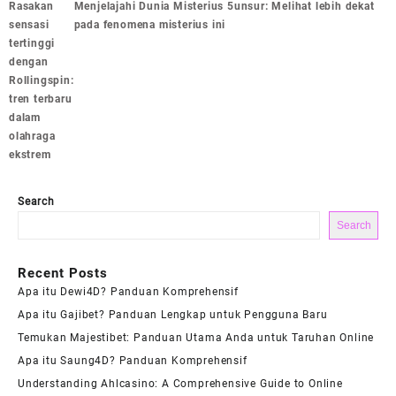
Post
Rasakan
Menjelajahi Dunia Misterius 5unsur: Melihat lebih dekat
navigation
sensasi
pada fenomena misterius ini
tertinggi
dengan
Rollingspin:
tren terbaru
dalam
olahraga
ekstrem
Search
Search
Recent Posts
Apa itu Dewi4D? Panduan Komprehensif
Apa itu Gajibet? Panduan Lengkap untuk Pengguna Baru
Temukan Majestibet: Panduan Utama Anda untuk Taruhan Online
Apa itu Saung4D? Panduan Komprehensif
Understanding Ahlcasino: A Comprehensive Guide to Online