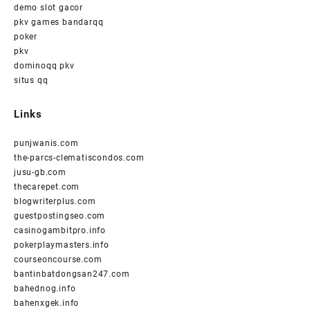
demo slot gacor
pkv games bandarqq
poker
pkv
dominoqq pkv
situs qq
Links
punjwanis.com
the-parcs-clematiscondos.com
jusu-gb.com
thecarepet.com
blogwriterplus.com
guestpostingseo.com
casinogambitpro.info
pokerplaymasters.info
courseoncourse.com
bantinbatdongsan247.com
bahednog.info
bahenxgek.info