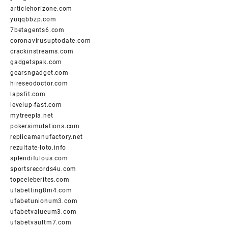
articlehorizone.com
yuqqbbzp.com
7betagents6.com
coronavirusuptodate.com
crackinstreams.com
gadgetspak.com
gearsngadget.com
hireseodoctor.com
lapsfit.com
levelup-fast.com
mytreepla.net
pokersimulations.com
replicamanufactory.net
rezultate-loto.info
splendifulous.com
sportsrecords4u.com
topceleberites.com
ufabetting8m4.com
ufabetunionum3.com
ufabetvalueum3.com
ufabetvaultm7.com