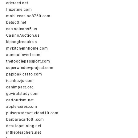
ericreed.net
fluxetine.com
mobilecasino8760.com
betqq3.net
casinoloans5.us
CasinoAuction.us
kipooglecouk.us
mykitchennhome.com
aumoulinvert.com
thefoodiepassport.com
superwindowproject.com
papibakigrafo.com
icanhazjs.com
canimpact.org
goviralstudy.com
cartourism.net
apple-cores.com
pulserasdeactividad10.com
barbaracarlotti.com
desktopmining.net
inthebleachers.net