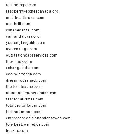
techoologic.com
raspberryketonescanada.org
medihealthrules.com
usathrill.com
vshapedental.com
canfandalucia.org
yourengineguide.com
nybreakings.com
outstationcabsservices.com
thekrtagy.com
xchangeindia.com
coolmicrotech.com
dreamhousehack.com
the-techteacher.com
automobilenews-online.com
fashionalltimes.com
totaldigitalforum.com
technoarmaan.com
empresasposicionamientoweb.com
tonybestcosmetics.com
buzznc.com