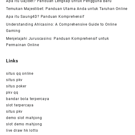
Apa itu Gajibet? Panduan Lengkap untuk Pengguna Baru
Temukan Majestibet: Panduan Utama Anda untuk Taruhan Online
Apa itu Saung4D? Panduan Komprehensif
Understanding Ahlcasino: A Comprehensive Guide to Online
Gaming
Menjelajahi Juruscasino: Panduan Komprehensif untuk
Permainan Online
Links
situs qq online
situs pkv
situs poker
pkv qq
bandar bola terpercaya
slot terpercaya
situs pkv
demo slot mahjong
slot demo mahjong
live draw hk lotto