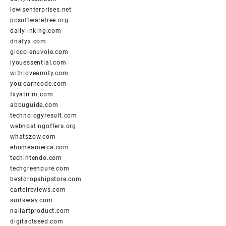
lewisenterprises.net
pcsoftwarefree.org
dailylinking.com
dnafyx.com
giocolenuvole.com
iyouessential.com
withloveamity.com
youlearncode.com
fxyatirim.com
abbuguide.com
technologyresult.com
webhostingoffers.org
whatszow.com
ehomeamerca.com
techintendo.com
techgreenpure.com
bestdropshipstore.com
cartelreviews.com
surfsway.com
nailartproduct.com
digitactseed.com