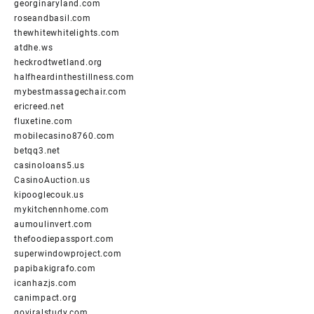
georginaryland.com
roseandbasil.com
thewhitewhitelights.com
atdhe.ws
heckrodtwetland.org
halfheardinthestillness.com
mybestmassagechair.com
ericreed.net
fluxetine.com
mobilecasino8760.com
betqq3.net
casinoloans5.us
CasinoAuction.us
kipooglecouk.us
mykitchennhome.com
aumoulinvert.com
thefoodiepassport.com
superwindowproject.com
papibakigrafo.com
icanhazjs.com
canimpact.org
goviralstudy.com