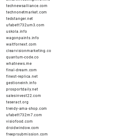
technewsalliance.com
technonetmarket.com
tedstanger.net
ufabett732um3.com
uskola.info
wagonpaints.info
waitfornext.com
clearvisionmarketing.co
quantum-code.co
whatnews.me
final-dream.com
finest-replica.net
gestioneinh.info
prosportdaily.net
salesinvest22.com
teseract.org
trendy-ama-shop.com
ufabett732m7.com
visiofood.com
droidwindow.com
freeprsubmission.com