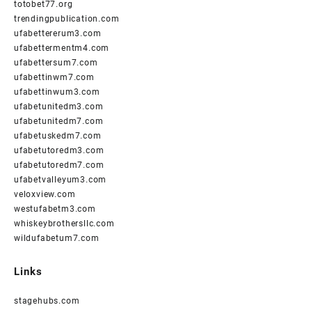
totobet77.org
trendingpublication.com
ufabettererum3.com
ufabettermentm4.com
ufabettersum7.com
ufabettinwm7.com
ufabettinwum3.com
ufabetunitedm3.com
ufabetunitedm7.com
ufabetuskedm7.com
ufabetutoredm3.com
ufabetutoredm7.com
ufabetvalleyum3.com
veloxview.com
westufabetm3.com
whiskeybrothersllc.com
wildufabetum7.com
Links
stagehubs.com