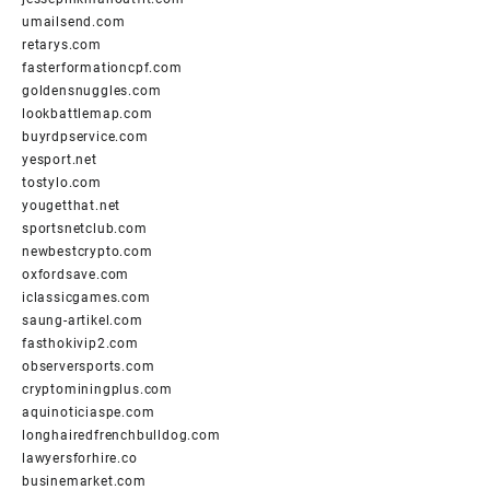
umailsend.com
retarys.com
fasterformationcpf.com
goldensnuggles.com
lookbattlemap.com
buyrdpservice.com
yesport.net
tostylo.com
yougetthat.net
sportsnetclub.com
newbestcrypto.com
oxfordsave.com
iclassicgames.com
saung-artikel.com
fasthokivip2.com
observersports.com
cryptominingplus.com
aquinoticiaspe.com
longhairedfrenchbulldog.com
lawyersforhire.co
businemarket.com