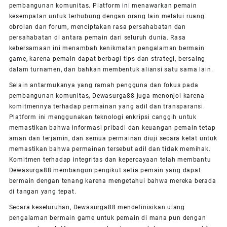
pembangunan komunitas. Platform ini menawarkan pemain
kesempatan untuk terhubung dengan orang lain melalui ruang
obrolan dan forum, menciptakan rasa persahabatan dan
persahabatan di antara pemain dari seluruh dunia. Rasa
kebersamaan ini menambah kenikmatan pengalaman bermain
game, karena pemain dapat berbagi tips dan strategi, bersaing
dalam turnamen, dan bahkan membentuk aliansi satu sama lain.
Selain antarmukanya yang ramah pengguna dan fokus pada
pembangunan komunitas, Dewasurga88 juga menonjol karena
komitmennya terhadap permainan yang adil dan transparansi.
Platform ini menggunakan teknologi enkripsi canggih untuk
memastikan bahwa informasi pribadi dan keuangan pemain tetap
aman dan terjamin, dan semua permainan diuji secara ketat untuk
memastikan bahwa permainan tersebut adil dan tidak memihak.
Komitmen terhadap integritas dan kepercayaan telah membantu
Dewasurga88 membangun pengikut setia pemain yang dapat
bermain dengan tenang karena mengetahui bahwa mereka berada
di tangan yang tepat.
Secara keseluruhan, Dewasurga88 mendefinisikan ulang
pengalaman bermain game untuk pemain di mana pun dengan