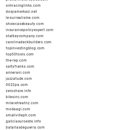
simracinglinks.com
dosyamerkezi.net
le-surrealisme.com
showcasebeauty.com
insurancepolicyexpert.com
statkeycompany.com
carolinadeckbuilders.com
topinvestingblog.com
top50tools.com
the-rep.com
saltyfranks.com
annerani.com
jazzatude.com
0022pa.com
zeroshare.info
bilesinc.com
milaretreatnz.com
modaagi.com
smallvilleph.com
galiciasuroeste.info
batallasdeguerra.com