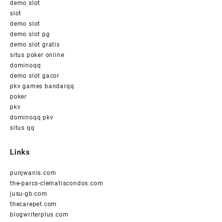
demo slot
slot
demo slot
demo slot pg
demo slot gratis
situs poker online
dominoqq
demo slot gacor
pkv games bandarqq
poker
pkv
dominoqq pkv
situs qq
Links
punjwanis.com
the-parcs-clematiscondos.com
jusu-gb.com
thecarepet.com
blogwriterplus.com