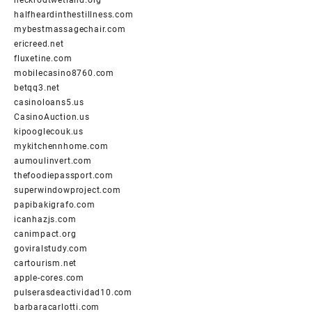
halfheardinthestillness.com
mybestmassagechair.com
ericreed.net
fluxetine.com
mobilecasino8760.com
betqq3.net
casinoloans5.us
CasinoAuction.us
kipooglecouk.us
mykitchennhome.com
aumoulinvert.com
thefoodiepassport.com
superwindowproject.com
papibakigrafo.com
icanhazjs.com
canimpact.org
goviralstudy.com
cartourism.net
apple-cores.com
pulserasdeactividad10.com
barbaracarlotti.com