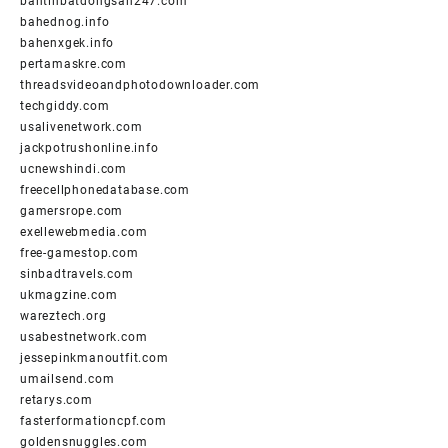
bantinbatdongsan247.com
bahednog.info
bahenxgek.info
pertamaskre.com
threadsvideoandphotodownloader.com
techgiddy.com
usalivenetwork.com
jackpotrushonline.info
ucnewshindi.com
freecellphonedatabase.com
gamersrope.com
exellewebmedia.com
free-gamestop.com
sinbadtravels.com
ukmagzine.com
wareztech.org
usabestnetwork.com
jessepinkmanoutfit.com
umailsend.com
retarys.com
fasterformationcpf.com
goldensnuggles.com