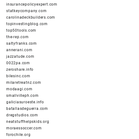
insurancepolicyexpert.com
statkeycompany.com
carolinadeckbuilders.com
topinvestingblog.com
top50tools.com
the-rep.com
saltyfranks.com
annerani.com
jazzatude.com
0022pa.com
zeroshare.info
bilesinc.com
milaretreatnz.com
modaagi.com
smallvilleph.com
galiciasuroeste.info
batallasdeguerra.com
dregstudios.com
neatstuffhelpskids.org
moraessoccer.com
forochile.org