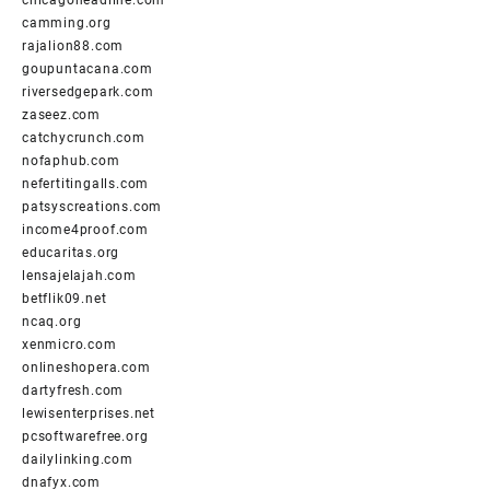
chicagoheadline.com
camming.org
rajalion88.com
goupuntacana.com
riversedgepark.com
zaseez.com
catchycrunch.com
nofaphub.com
nefertitingalls.com
patsyscreations.com
income4proof.com
educaritas.org
lensajelajah.com
betflik09.net
ncaq.org
xenmicro.com
onlineshopera.com
dartyfresh.com
lewisenterprises.net
pcsoftwarefree.org
dailylinking.com
dnafyx.com