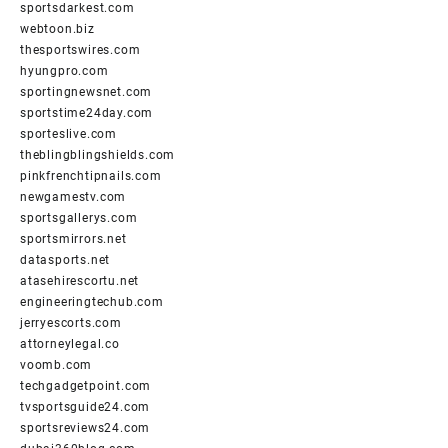
sportsdarkest.com
webtoon.biz
thesportswires.com
hyungpro.com
sportingnewsnet.com
sportstime24day.com
sporteslive.com
theblingblingshields.com
pinkfrenchtipnails.com
newgamestv.com
sportsgallerys.com
sportsmirrors.net
datasports.net
atasehirescortu.net
engineeringtechub.com
jerryescorts.com
attorneylegal.co
voomb.com
techgadgetpoint.com
tvsportsguide24.com
sportsreviews24.com