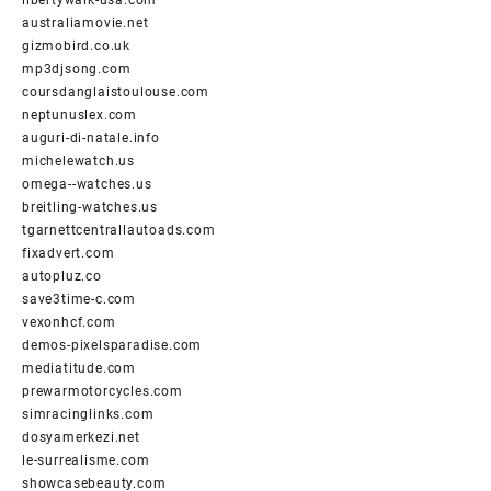
australiamovie.net
gizmobird.co.uk
mp3djsong.com
coursdanglaistoulouse.com
neptunuslex.com
auguri-di-natale.info
michelewatch.us
omega--watches.us
breitling-watches.us
tgarnettcentrallautoads.com
fixadvert.com
autopluz.co
save3time-c.com
vexonhcf.com
demos-pixelsparadise.com
mediatitude.com
prewarmotorcycles.com
simracinglinks.com
dosyamerkezi.net
le-surrealisme.com
showcasebeauty.com