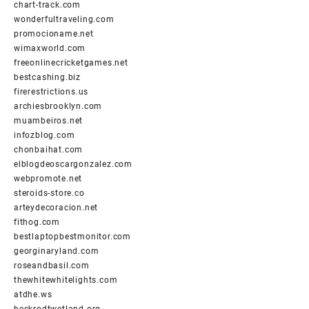
chart-track.com
wonderfultraveling.com
promocioname.net
wimaxworld.com
freeonlinecricketgames.net
bestcashing.biz
firerestrictions.us
archiesbrooklyn.com
muambeiros.net
infozblog.com
chonbaihat.com
elblogdeoscargonzalez.com
webpromote.net
steroids-store.co
arteydecoracion.net
fithog.com
bestlaptopbestmonitor.com
georginaryland.com
roseandbasil.com
thewhitewhitelights.com
atdhe.ws
heckrodtwetland.org