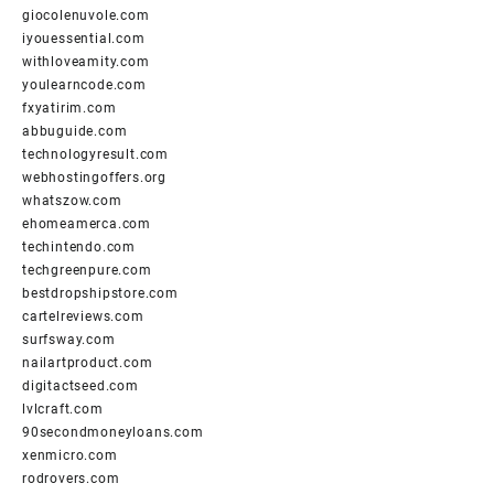
giocolenuvole.com
iyouessential.com
withloveamity.com
youlearncode.com
fxyatirim.com
abbuguide.com
technologyresult.com
webhostingoffers.org
whatszow.com
ehomeamerca.com
techintendo.com
techgreenpure.com
bestdropshipstore.com
cartelreviews.com
surfsway.com
nailartproduct.com
digitactseed.com
lvlcraft.com
90secondmoneyloans.com
xenmicro.com
rodrovers.com