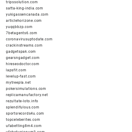
tripssolution.com
satta-king-india.com
yukigassencanada.com
articlehorizone.com
yuqqbbzp.com
7betagents6.com
coronavirusuptodate.com
crackinstreams.com
gadgetspak.com
gearsngadget.com
hireseodoctor.com
lapsfit.com
levelup-fast.com
mytreepla.net
pokersimulations.com
replicamanufactory.net
rezultate-loto.info
splendifulous.com
sportsrecords4u.com
topceleberites.com
ufabetting8m4.com