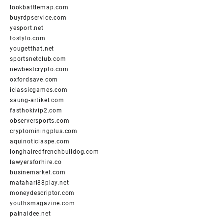
lookbattlemap.com
buyrdpservice.com
yesport.net
tostylo.com
yougetthat.net
sportsnetclub.com
newbestcrypto.com
oxfordsave.com
iclassicgames.com
saung-artikel.com
fasthokivip2.com
observersports.com
cryptominingplus.com
aquinoticiaspe.com
longhairedfrenchbulldog.com
lawyersforhire.co
businemarket.com
matahari88play.net
moneydescriptor.com
youthsmagazine.com
painaidee.net