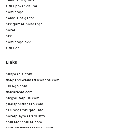
demo slot gratis
situs poker online
dominoqq
demo slot gacor
pkv games bandarqq
poker
pkv
dominoqq pkv
situs qq
Links
punjwanis.com
the-parcs-clematiscondos.com
jusu-gb.com
thecarepet.com
blogwriterplus.com
guestpostingseo.com
casinogambitpro.info
pokerplaymasters.info
courseoncourse.com