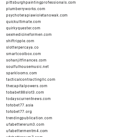
pittsburghpaintingprofessionals.com
plumberryworks.com
psychoterapiawioletanowak.com
quickultimate.com
quirkyquester.com
sexmedicineformen.com
shiftripple.com
slotterpercaya.co
smartcoolbox.com
sohanjitfinances.com
soulfulhousemusic.net
sparklooms.com
tacticalcontractingllc.com
thecapitalpowers.com
tobabet88slot3.com
todayscurrentnews.com
totobet77.asia
totobet77.org
trendingpublication.com
ufabettererum3.com
ufabettermentm4.com