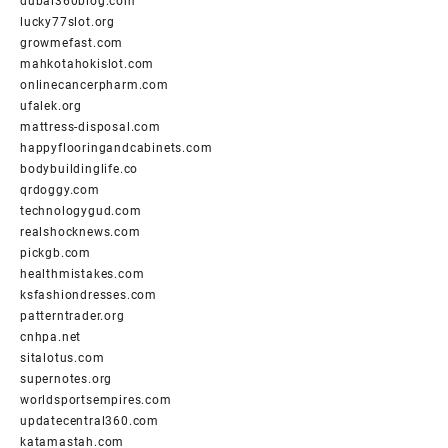
dubai360blog.com
lucky77slot.org
growmefast.com
mahkotahokislot.com
onlinecancerpharm.com
ufalek.org
mattress-disposal.com
happyflooringandcabinets.com
bodybuildinglife.co
qrdoggy.com
technologygud.com
realshocknews.com
pickgb.com
healthmistakes.com
ksfashiondresses.com
patterntrader.org
cnhpa.net
sitalotus.com
supernotes.org
worldsportsempires.com
updatecentral360.com
katamastah.com