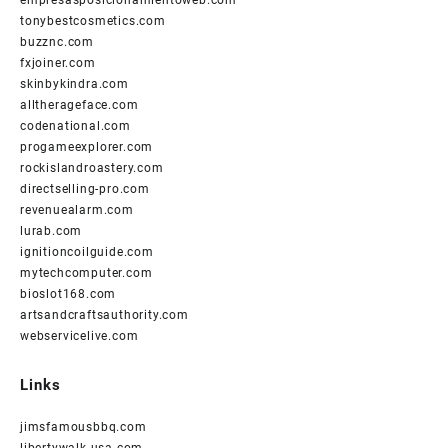
empresasposicionamientoweb.com
tonybestcosmetics.com
buzznc.com
fxjoiner.com
skinbykindra.com
alltherageface.com
codenational.com
progameexplorer.com
rockislandroastery.com
directselling-pro.com
revenuealarm.com
lurab.com
ignitioncoilguide.com
mytechcomputer.com
bioslot168.com
artsandcraftsauthority.com
webservicelive.com
Links
jimsfamousbbq.com
libertywalk-usa.com