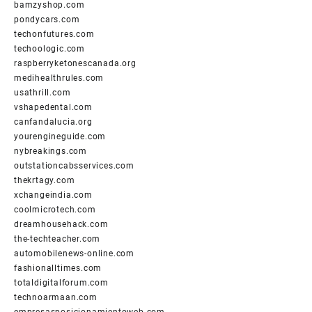
bamzyshop.com
pondycars.com
techonfutures.com
techoologic.com
raspberryketonescanada.org
medihealthrules.com
usathrill.com
vshapedental.com
canfandalucia.org
yourengineguide.com
nybreakings.com
outstationcabsservices.com
thekrtagy.com
xchangeindia.com
coolmicrotech.com
dreamhousehack.com
the-techteacher.com
automobilenews-online.com
fashionalltimes.com
totaldigitalforum.com
technoarmaan.com