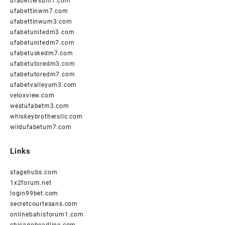
ufabettersum7.com
ufabettinwm7.com
ufabettinwum3.com
ufabetunitedm3.com
ufabetunitedm7.com
ufabetuskedm7.com
ufabetutoredm3.com
ufabetutoredm7.com
ufabetvalleyum3.com
veloxview.com
westufabetm3.com
whiskeybrothersllc.com
wildufabetum7.com
Links
stagehubs.com
1x2forum.net
login99bet.com
secretcourtesans.com
onlinebahisforum1.com