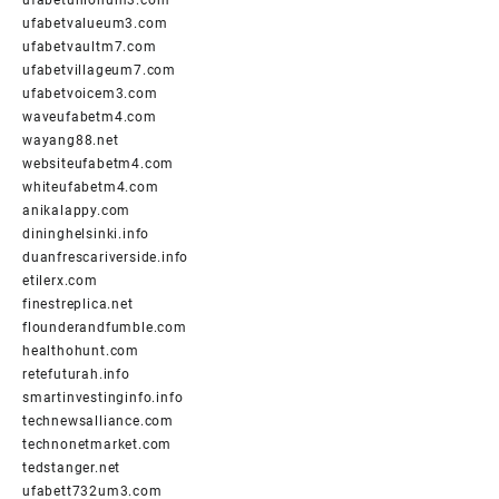
ufabetunionum3.com
ufabetvalueum3.com
ufabetvaultm7.com
ufabetvillageum7.com
ufabetvoicem3.com
waveufabetm4.com
wayang88.net
websiteufabetm4.com
whiteufabetm4.com
anikalappy.com
dininghelsinki.info
duanfrescariverside.info
etilerx.com
finestreplica.net
flounderandfumble.com
healthohunt.com
retefuturah.info
smartinvestinginfo.info
technewsalliance.com
technonetmarket.com
tedstanger.net
ufabett732um3.com