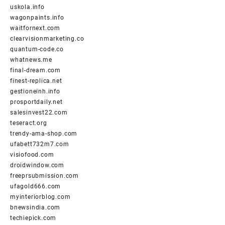
uskola.info
wagonpaints.info
waitfornext.com
clearvisionmarketing.co
quantum-code.co
whatnews.me
final-dream.com
finest-replica.net
gestioneinh.info
prosportdaily.net
salesinvest22.com
teseract.org
trendy-ama-shop.com
ufabett732m7.com
visiofood.com
droidwindow.com
freeprsubmission.com
ufagold666.com
myinteriorblog.com
bnewsindia.com
techiepick.com