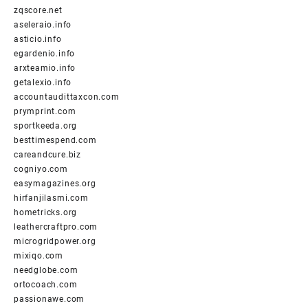
zqscore.net
aseleraio.info
asticio.info
egardenio.info
arxteamio.info
getalexio.info
accountaudittaxcon.com
prymprint.com
sportkeeda.org
besttimespend.com
careandcure.biz
cogniyo.com
easymagazines.org
hirfanjilasmi.com
hometricks.org
leathercraftpro.com
microgridpower.org
mixiqo.com
needglobe.com
ortocoach.com
passionawe.com