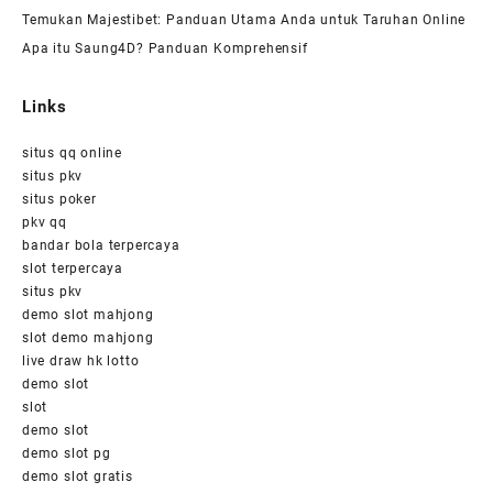
Temukan Majestibet: Panduan Utama Anda untuk Taruhan Online
Apa itu Saung4D? Panduan Komprehensif
Links
situs qq online
situs pkv
situs poker
pkv qq
bandar bola terpercaya
slot terpercaya
situs pkv
demo slot mahjong
slot demo mahjong
live draw hk lotto
demo slot
slot
demo slot
demo slot pg
demo slot gratis