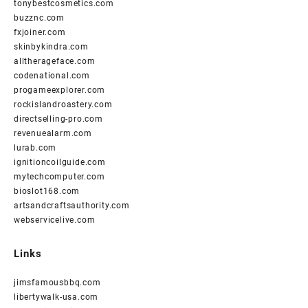
tonybestcosmetics.com
buzznc.com
fxjoiner.com
skinbykindra.com
alltherageface.com
codenational.com
progameexplorer.com
rockislandroastery.com
directselling-pro.com
revenuealarm.com
lurab.com
ignitioncoilguide.com
mytechcomputer.com
bioslot168.com
artsandcraftsauthority.com
webservicelive.com
Links
jimsfamousbbq.com
libertywalk-usa.com