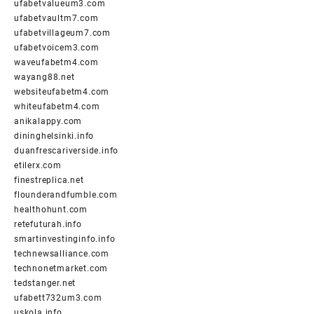
ufabetvalueum3.com
ufabetvaultm7.com
ufabetvillageum7.com
ufabetvoicem3.com
waveufabetm4.com
wayang88.net
websiteufabetm4.com
whiteufabetm4.com
anikalappy.com
dininghelsinki.info
duanfrescariverside.info
etilerx.com
finestreplica.net
flounderandfumble.com
healthohunt.com
retefuturah.info
smartinvestinginfo.info
technewsalliance.com
technonetmarket.com
tedstanger.net
ufabett732um3.com
uskola.info