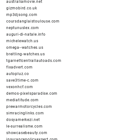
australiamovie.net
gizmobird.co.uk
mp3djsong.com
coursdanglaistoulouse.com
neptunuslex.com
auguri-di-natale.info
michelewatch.us
omega--watches.us
breitling-watches.us
tgarnettcentrallautoads.com
fixadvert.com
autopluz.co
save3time-c.com
vexonhcf.com
demos-pixelsparadise.com
mediatitude.com
prewarmotorcycles.com
simracinglinks.com
dosyamerkezi.net
le-surrealisme.com
showcasebeauty.com
insurancepolicyexpert.com