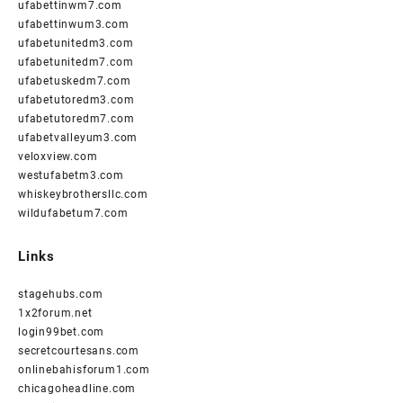
ufabettinwm7.com
ufabettinwum3.com
ufabetunitedm3.com
ufabetunitedm7.com
ufabetuskedm7.com
ufabetutoredm3.com
ufabetutoredm7.com
ufabetvalleyum3.com
veloxview.com
westufabetm3.com
whiskeybrothersllc.com
wildufabetum7.com
Links
stagehubs.com
1x2forum.net
login99bet.com
secretcourtesans.com
onlinebahisforum1.com
chicagoheadline.com