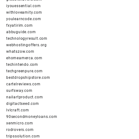
iyouessential.com
withloveamity.com
youlearncode.com
fxyatirim.com
abbuguide.com
technologyresult.com
webhostingoffers.org
whatszow.com
ehomeamerca.com
techintendo.com
techgreenpure.com
bestdropshipstore.com
cartelreviews.com
surfsway.com
nailartproduct.com
digitactseed.com
lvlcraft.com
90secondmoneyloans.com
xenmicro.com
rodrovers.com
tripssolution.com