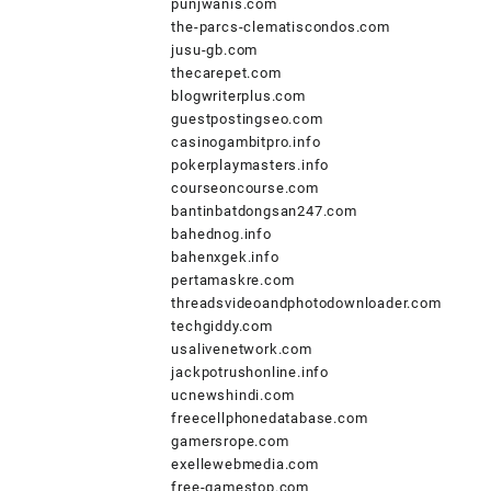
punjwanis.com
the-parcs-clematiscondos.com
jusu-gb.com
thecarepet.com
blogwriterplus.com
guestpostingseo.com
casinogambitpro.info
pokerplaymasters.info
courseoncourse.com
bantinbatdongsan247.com
bahednog.info
bahenxgek.info
pertamaskre.com
threadsvideoandphotodownloader.com
techgiddy.com
usalivenetwork.com
jackpotrushonline.info
ucnewshindi.com
freecellphonedatabase.com
gamersrope.com
exellewebmedia.com
free-gamestop.com