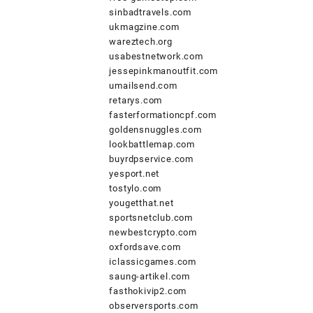
sinbadtravels.com
ukmagzine.com
wareztech.org
usabestnetwork.com
jessepinkmanoutfit.com
umailsend.com
retarys.com
fasterformationcpf.com
goldensnuggles.com
lookbattlemap.com
buyrdpservice.com
yesport.net
tostylo.com
yougetthat.net
sportsnetclub.com
newbestcrypto.com
oxfordsave.com
iclassicgames.com
saung-artikel.com
fasthokivip2.com
observersports.com