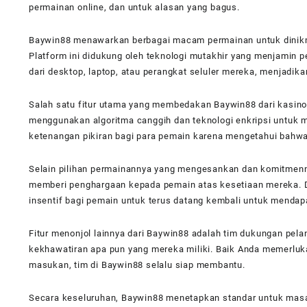
permainan online, dan untuk alasan yang bagus.
Baywin88 menawarkan berbagai macam permainan untuk dinikma
Platform ini didukung oleh teknologi mutakhir yang menjami
dari desktop, laptop, atau perangkat seluler mereka, menjadi
Salah satu fitur utama yang membedakan Baywin88 dari kasino 
menggunakan algoritma canggih dan teknologi enkripsi untuk
ketenangan pikiran bagi para pemain karena mengetahui bahwa
Selain pilihan permainannya yang mengesankan dan komitmenn
memberi penghargaan kepada pemain atas kesetiaan mereka. D
insentif bagi pemain untuk terus datang kembali untuk mendap
Fitur menonjol lainnya dari Baywin88 adalah tim dukungan pe
kekhawatiran apa pun yang mereka miliki. Baik Anda memerluk
masukan, tim di Baywin88 selalu siap membantu.
Secara keseluruhan, Baywin88 menetapkan standar untuk masa