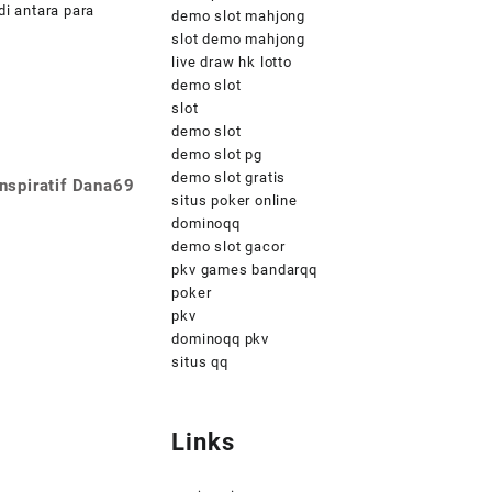
di antara para
demo slot mahjong
slot demo mahjong
live draw hk lotto
demo slot
slot
demo slot
demo slot pg
demo slot gratis
nspiratif Dana69
situs poker online
dominoqq
demo slot gacor
pkv games bandarqq
poker
pkv
dominoqq pkv
situs qq
Links