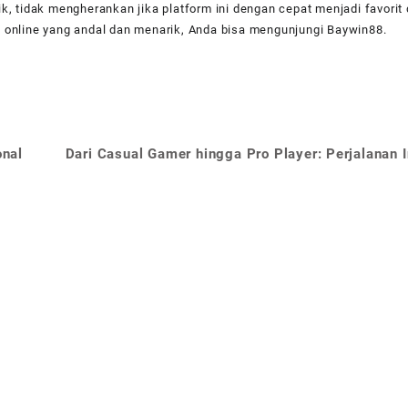
, tidak mengherankan jika platform ini dengan cepat menjadi favorit 
 online yang andal dan menarik, Anda bisa mengunjungi Baywin88.
onal
Dari Casual Gamer hingga Pro Player: Perjalanan I