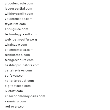
giocolenuvole.com
iyouessential.com
withloveamity.com
youlearncode.com
fxyatirim.com
abbuguide.com
technologyresult.com
webhostingoffers.org
whatszow.com
ehomeamerca.com
techintendo.com
techgreenpure.com
bestdropshipstore.com
cartelreviews.com
surfsway.com
nailartproduct.com
digitactseed.com
lvlcraft.com
90secondmoneyloans.com
xenmicro.com
rodrovers.com