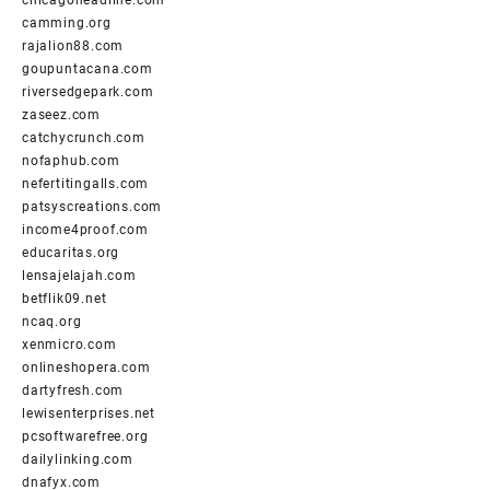
chicagoheadline.com
camming.org
rajalion88.com
goupuntacana.com
riversedgepark.com
zaseez.com
catchycrunch.com
nofaphub.com
nefertitingalls.com
patsyscreations.com
income4proof.com
educaritas.org
lensajelajah.com
betflik09.net
ncaq.org
xenmicro.com
onlineshopera.com
dartyfresh.com
lewisenterprises.net
pcsoftwarefree.org
dailylinking.com
dnafyx.com