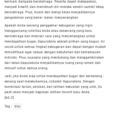
bermain daripada berolahraga. Peserta dapat melepaskan,
menjadi kreatif, dan menikmati diri mereka sendiri sambil tetap
berolahraga. Plus, musik dan energi kelas menjadikannya
pengalaman yang benar -benar menyenangkan.
Apakah Anda seorang penggemar kebugaran yang ingin
mengguncang rutinitas Anda atau seseorang yang baru
berolahraga dan mencari cara yang menyenangkan untuk
mendapatkan bugar, Gapurabola adalah pilihan yang bagus. Ini
cocok untuk semua tingkat kebugaran dan dapat dengan mudah
dimodifikasi agar sesuai dengan kebutuhan dan kemampuan
individu. Plus, suasana yang mendukung dan menggembirakan
dari kelas Gapurabola menjadikannya ruang yang ramah dan
inklusif untuk semua orang.
Jadi, jika Anda siap untuk mendapatkan bugar dan bersenang -
senang saat melakukannya, cobalah Gapurabola. Dengan
kombinasi tarian, akrobat, dan latihan kekuatan yang unik, itu
pasti akan menjadi kegilaan latihan favorit baru Anda.
[ad_2]
Tag :
Slot