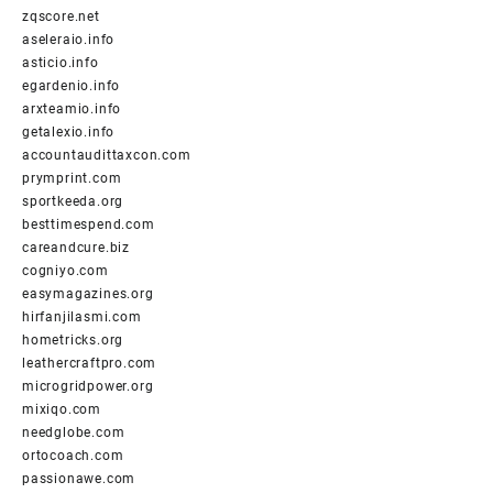
zqscore.net
aseleraio.info
asticio.info
egardenio.info
arxteamio.info
getalexio.info
accountaudittaxcon.com
prymprint.com
sportkeeda.org
besttimespend.com
careandcure.biz
cogniyo.com
easymagazines.org
hirfanjilasmi.com
hometricks.org
leathercraftpro.com
microgridpower.org
mixiqo.com
needglobe.com
ortocoach.com
passionawe.com