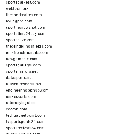
sportsdarkest.com
webtoon.biz
thesportswires.com
hyungpro.com
sportingnewsnet.com
sportstime24day.com
sporteslive.com
theblingblingshields.com
pinkfrenchtipnails.com
newgamestv.com
sportsgallerys.com
sportsmirrors.net
datasports.net
atasehirescortu.net
engineeringtechub.com
jerryescorts.com
attorneylegal.co
voomb.com
techgadgetpoint.com
tvsportsguide24.com
sportsreviews24.com