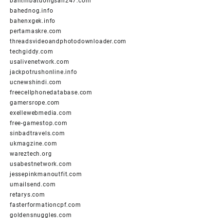
bantinbatdongsan247.com
bahednog.info
bahenxgek.info
pertamaskre.com
threadsvideoandphotodownloader.com
techgiddy.com
usalivenetwork.com
jackpotrushonline.info
ucnewshindi.com
freecellphonedatabase.com
gamersrope.com
exellewebmedia.com
free-gamestop.com
sinbadtravels.com
ukmagzine.com
wareztech.org
usabestnetwork.com
jessepinkmanoutfit.com
umailsend.com
retarys.com
fasterformationcpf.com
goldensnuggles.com