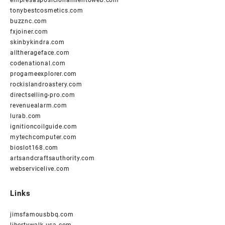
empresasposicionamientoweb.com
tonybestcosmetics.com
buzznc.com
fxjoiner.com
skinbykindra.com
alltherageface.com
codenational.com
progameexplorer.com
rockislandroastery.com
directselling-pro.com
revenuealarm.com
lurab.com
ignitioncoilguide.com
mytechcomputer.com
bioslot168.com
artsandcraftsauthority.com
webservicelive.com
Links
jimsfamousbbq.com
libertywalk-usa.com