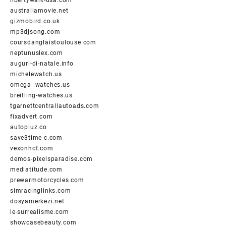
australiamovie.net
gizmobird.co.uk
mp3djsong.com
coursdanglaistoulouse.com
neptunuslex.com
auguri-di-natale.info
michelewatch.us
omega--watches.us
breitling-watches.us
tgarnettcentrallautoads.com
fixadvert.com
autopluz.co
save3time-c.com
vexonhcf.com
demos-pixelsparadise.com
mediatitude.com
prewarmotorcycles.com
simracinglinks.com
dosyamerkezi.net
le-surrealisme.com
showcasebeauty.com