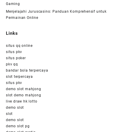
Gaming
Menjelajahi Juruscasino: Panduan Komprehensif untuk
Permainan Online
Links
situs qq online
situs pkv
situs poker
pkv qq
bandar bola terpercaya
slot terpercaya
situs pkv
demo slot mahjong
slot demo mahjong
live draw hk lotto
demo slot
slot
demo slot
demo slot pg