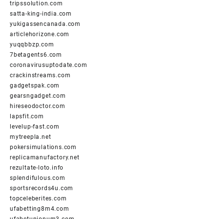
tripssolution.com
satta-king-india.com
yukigassencanada.com
articlehorizone.com
yuqqbbzp.com
7betagents6.com
coronavirusuptodate.com
crackinstreams.com
gadgetspak.com
gearsngadget.com
hireseodoctor.com
lapsfit.com
levelup-fast.com
mytreepla.net
pokersimulations.com
replicamanufactory.net
rezultate-loto.info
splendifulous.com
sportsrecords4u.com
topceleberites.com
ufabetting8m4.com