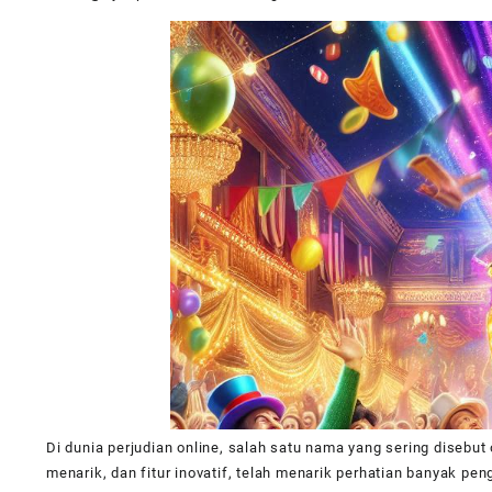
Di dunia perjudian online, salah satu nama yang sering disebut
menarik, dan fitur inovatif, telah menarik perhatian banyak p