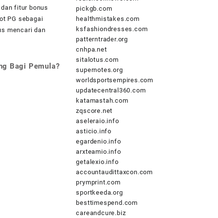
dan fitur bonus
pickgb.com
ot PG sebagai
healthmistakes.com
ksfashiondresses.com
rus mencari dan
patterntrader.org
cnhpa.net
sitalotus.com
ing Bagi Pemula?
supernotes.org
worldsportsempires.com
updatecentral360.com
katamastah.com
zqscore.net
aseleraio.info
asticio.info
egardenio.info
arxteamio.info
getalexio.info
accountaudittaxcon.com
prymprint.com
sportkeeda.org
besttimespend.com
careandcure.biz