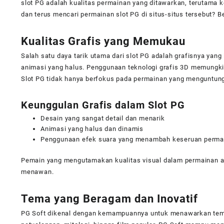
slot PG adalah kualitas permainan yang ditawarkan, terutama k
dan terus mencari permainan slot PG di situs-situs tersebut? B
Kualitas Grafis yang Memukau
Salah satu daya tarik utama dari slot PG adalah grafisnya yang 
animasi yang halus. Penggunaan teknologi grafis 3D memungk
Slot PG tidak hanya berfokus pada permainan yang menguntun
Keunggulan Grafis dalam Slot PG
Desain yang sangat detail dan menarik
Animasi yang halus dan dinamis
Penggunaan efek suara yang menambah keseruan perma
Pemain yang mengutamakan kualitas visual dalam permainan a
menawan.
Tema yang Beragam dan Inovatif
PG Soft dikenal dengan kemampuannya untuk menawarkan tema-