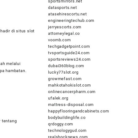
sportsmirrors.net
datasports.net
atasehirescortu.net
engineeringtechub.com
jerryescorts.com
adir di situs slot
attorneylegal.co
voomb.com
techgadgetpoint.com
tvsportsguide24.com
sportsreviews24.com
ah melalui
dubai360blog.com
npa hambatan.
lucky77slot.org
growmefast.com
mahkotahokislot.com
onlinecancerpharm.com
ufalek.org
mattress-disposal.com
happyflooringandcabinets.com
bodybuildinglife.co
r tentang
qrdoggy.com
technologygud.com
realshocknews.com