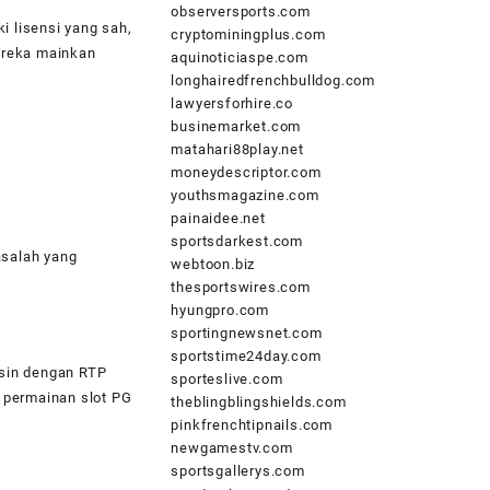
observersports.com
i lisensi yang sah,
cryptominingplus.com
ereka mainkan
aquinoticiaspe.com
longhairedfrenchbulldog.com
lawyersforhire.co
businemarket.com
matahari88play.net
moneydescriptor.com
youthsmagazine.com
painaidee.net
sportsdarkest.com
asalah yang
webtoon.biz
thesportswires.com
hyungpro.com
sportingnewsnet.com
sportstime24day.com
Mesin dengan RTP
sporteslive.com
 permainan slot PG
theblingblingshields.com
pinkfrenchtipnails.com
newgamestv.com
sportsgallerys.com