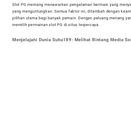
Slot PG memang menawarkan pengalaman bermain yang menyena
yang menguntungkan. Semua faktor ini, ditambah dengan keama
pilihan utama bagi banyak pemain. Dengan peluang menang yang
memilih permainan slot PG di situs terpercaya.
Menjelajahi Dunia Suhu189: Melihat Bintang Media So
Post
navigation