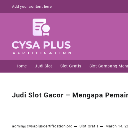
Skip
Add your content here
to
content
Home
Judi Slot
Slot Gratis
Slot Gampang Men
Judi Slot Gacor – Mengapa Pemain
admin@cysapluscertification.org
Slot Gratis
March 14, 2