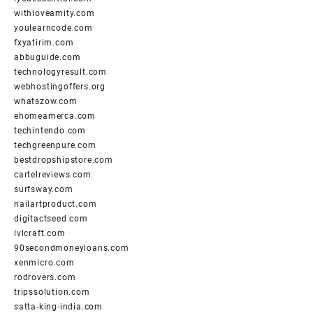
withloveamity.com
youlearncode.com
fxyatirim.com
abbuguide.com
technologyresult.com
webhostingoffers.org
whatszow.com
ehomeamerca.com
techintendo.com
techgreenpure.com
bestdropshipstore.com
cartelreviews.com
surfsway.com
nailartproduct.com
digitactseed.com
lvlcraft.com
90secondmoneyloans.com
xenmicro.com
rodrovers.com
tripssolution.com
satta-king-india.com