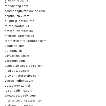
gizmobird.co.uk
mp3djsong.com
coursdanglaistoulouse.com
neptunuslex.com
auguri-di-natale.info
michelewatch.us
omega--watches.us
breitling-watches.us
tgarnettcentrallautoads.com
fixadvert.com
autopluz.co
save3time-c.com
vexonhcf.com
demos-pixelsparadise.com
mediatitude.com
prewarmotorcycles.com
simracinglinks.com
dosyamerkezi.net
le-surrealisme.com
showcasebeauty.com
insurancepolicyexpert.com
statkeycompany.com