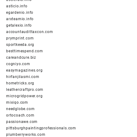
asticio.info
egardenio.info
arxteamio.info
getalexio.info
accountaudittaxcon.com
prymprint.com
sportkeeda.org
besttimespend.com
careandcure.biz
cogniyo.com
easymagazines.org
hirfanjilasmi.com
hometricks.org
leathercraftpro.com
microgridpower.org
mixiqo.com
needglobe.com
ortocoach.com
passionawe.com
pittsburghpaintingprofessionals.com
plumberryworks.com