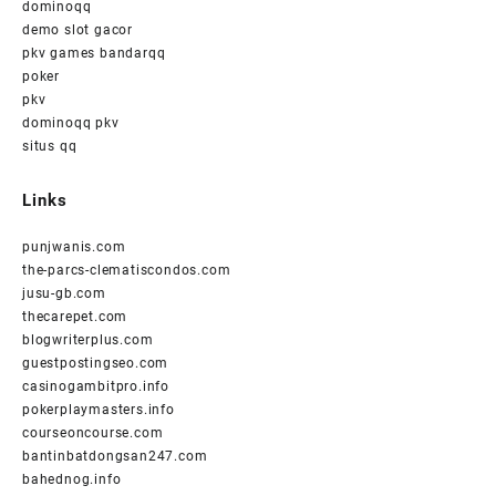
dominoqq
demo slot gacor
pkv games bandarqq
poker
pkv
dominoqq pkv
situs qq
Links
punjwanis.com
the-parcs-clematiscondos.com
jusu-gb.com
thecarepet.com
blogwriterplus.com
guestpostingseo.com
casinogambitpro.info
pokerplaymasters.info
courseoncourse.com
bantinbatdongsan247.com
bahednog.info