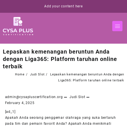
Skip
Add your content here
to
content
Lepaskan kemenangan beruntun Anda
dengan Liga365: Platform taruhan online
terbaik
Home
Judi Slot
Lepaskan kemenangan beruntun Anda dengan
Liga365: Platform taruhan online terbaik
admin@cysapluscertification.org
Judi Slot
February 4, 2025
[ad_1]
Apakah Anda seorang penggemar olahraga yang suka bertaruh
pada tim dan pemain favorit Anda? Apakah Anda menikmati