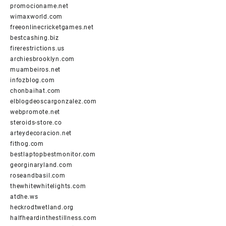
promocioname.net
wimaxworld.com
freeonlinecricketgames.net
bestcashing.biz
firerestrictions.us
archiesbrooklyn.com
muambeiros.net
infozblog.com
chonbaihat.com
elblogdeoscargonzalez.com
webpromote.net
steroids-store.co
arteydecoracion.net
fithog.com
bestlaptopbestmonitor.com
georginaryland.com
roseandbasil.com
thewhitewhitelights.com
atdhe.ws
heckrodtwetland.org
halfheardinthestillness.com