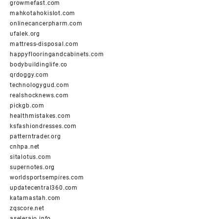
growmefast.com
mahkotahokislot.com
onlinecancerpharm.com
ufalek.org
mattress-disposal.com
happyflooringandcabinets.com
bodybuildinglife.co
qrdoggy.com
technologygud.com
realshocknews.com
pickgb.com
healthmistakes.com
ksfashiondresses.com
patterntrader.org
cnhpa.net
sitalotus.com
supernotes.org
worldsportsempires.com
updatecentral360.com
katamastah.com
zqscore.net
aseleraio.info