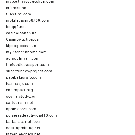
mybestmassagechair.com
ericreed.net
fluxetine.com
mobilecasino8760.com
betqq3.net
casinoloans5.us
CasinoAuction.us
kipooglecouk.us
mykitchennhome.com
aumoulinvert.com
thefoodiepassport.com
superwindowproject.com
papibakigrafo.com
icanhazjs.com
canimpact.org
goviralstudy.com
cartourism.net
apple-cores.com
pulserasdeactividad10.com
barbaracarlotti.com
desktopmining.net
inthebleachers.net