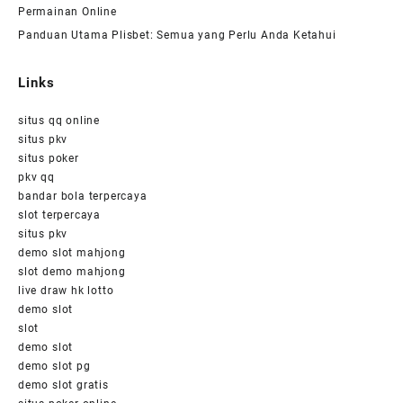
Permainan Online
Panduan Utama Plisbet: Semua yang Perlu Anda Ketahui
Links
situs qq online
situs pkv
situs poker
pkv qq
bandar bola terpercaya
slot terpercaya
situs pkv
demo slot mahjong
slot demo mahjong
live draw hk lotto
demo slot
slot
demo slot
demo slot pg
demo slot gratis