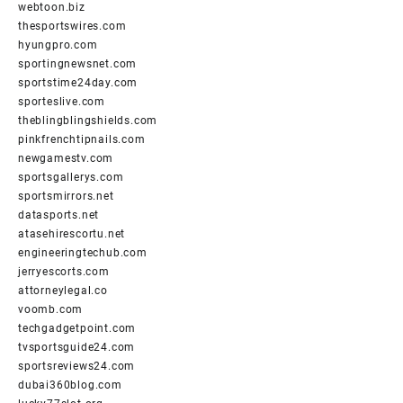
webtoon.biz
thesportswires.com
hyungpro.com
sportingnewsnet.com
sportstime24day.com
sporteslive.com
theblingblingshields.com
pinkfrenchtipnails.com
newgamestv.com
sportsgallerys.com
sportsmirrors.net
datasports.net
atasehirescortu.net
engineeringtechub.com
jerryescorts.com
attorneylegal.co
voomb.com
techgadgetpoint.com
tvsportsguide24.com
sportsreviews24.com
dubai360blog.com