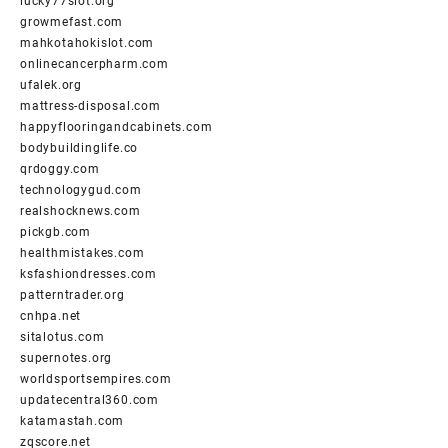
lucky77slot.org
growmefast.com
mahkotahokislot.com
onlinecancerpharm.com
ufalek.org
mattress-disposal.com
happyflooringandcabinets.com
bodybuildinglife.co
qrdoggy.com
technologygud.com
realshocknews.com
pickgb.com
healthmistakes.com
ksfashiondresses.com
patterntrader.org
cnhpa.net
sitalotus.com
supernotes.org
worldsportsempires.com
updatecentral360.com
katamastah.com
zqscore.net