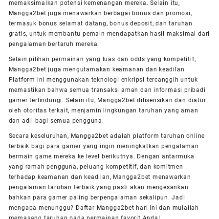
memaksimalkan potensi kemenangan mereka. Selain itu,
Mangga2bet juga menawarkan berbagai bonus dan promosi,
termasuk bonus selamat datang, bonus deposit, dan taruhan
gratis, untuk membantu pemain mendapatkan hasil maksimal dari
pengalaman bertaruh mereka.
Selain pilihan permainan yang luas dan odds yang kompetitif,
Mangga2bet juga mengutamakan keamanan dan keadilan.
Platform ini menggunakan teknologi enkripsi tercanggih untuk
memastikan bahwa semua transaksi aman dan informasi pribadi
gamer terlindungi. Selain itu, Mangga2bet dilisensikan dan diatur
oleh otoritas terkait, menjamin lingkungan taruhan yang aman
dan adil bagi semua pengguna.
Secara keseluruhan, Mangga2bet adalah platform taruhan online
terbaik bagi para gamer yang ingin meningkatkan pengalaman
bermain game mereka ke level berikutnya. Dengan antarmuka
yang ramah pengguna, peluang kompetitif, dan komitmen
terhadap keamanan dan keadilan, Mangga2bet menawarkan
pengalaman taruhan terbaik yang pasti akan mengesankan
bahkan para gamer paling berpengalaman sekalipun. Jadi
mengapa menunggu? Daftar Mangga2bet hari ini dan mulailah
memasang taruhan pada permainan favorit Anda!