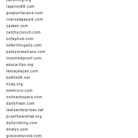
camming.org
rajalion88.com
goupuntacana.com
riversedgepark.com
zaseez.com
catchycrunch.com
nofaphub.com
nefertitingalls.com
patsyscreations.com
income4proof.com
educaritas.org
lensajelajah.com
betflik09.net
ncaq.org
xenmicro.com
onlineshopera.com
dartyfresh.com
lewisenterprises.net
pcsoftwarefree.org
dailylinking.com
dnafyx.com
giocolenuvole.com