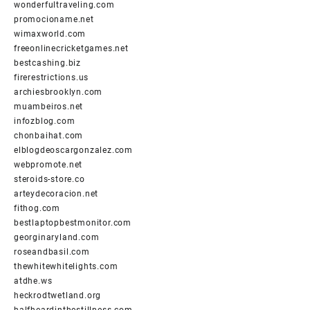
wonderfultraveling.com
promocioname.net
wimaxworld.com
freeonlinecricketgames.net
bestcashing.biz
firerestrictions.us
archiesbrooklyn.com
muambeiros.net
infozblog.com
chonbaihat.com
elblogdeoscargonzalez.com
webpromote.net
steroids-store.co
arteydecoracion.net
fithog.com
bestlaptopbestmonitor.com
georginaryland.com
roseandbasil.com
thewhitewhitelights.com
atdhe.ws
heckrodtwetland.org
halfheardinthestillness.com