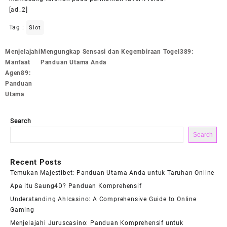
[ad_2]
Tag :
Slot
Post
Menjelajahi
Mengungkap Sensasi dan Kegembiraan Togel389:
navigation
Manfaat
Panduan Utama Anda
Agen89:
Panduan
Utama
Search
Search
Recent Posts
Temukan Majestibet: Panduan Utama Anda untuk Taruhan Online
Apa itu Saung4D? Panduan Komprehensif
Understanding Ahlcasino: A Comprehensive Guide to Online
Gaming
Menjelajahi Juruscasino: Panduan Komprehensif untuk