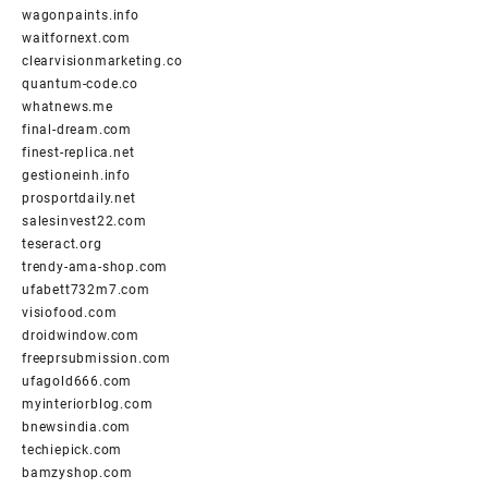
wagonpaints.info
waitfornext.com
clearvisionmarketing.co
quantum-code.co
whatnews.me
final-dream.com
finest-replica.net
gestioneinh.info
prosportdaily.net
salesinvest22.com
teseract.org
trendy-ama-shop.com
ufabett732m7.com
visiofood.com
droidwindow.com
freeprsubmission.com
ufagold666.com
myinteriorblog.com
bnewsindia.com
techiepick.com
bamzyshop.com