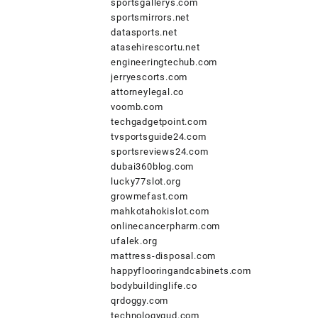
sportsgallerys.com
sportsmirrors.net
datasports.net
atasehirescortu.net
engineeringtechub.com
jerryescorts.com
attorneylegal.co
voomb.com
techgadgetpoint.com
tvsportsguide24.com
sportsreviews24.com
dubai360blog.com
lucky77slot.org
growmefast.com
mahkotahokislot.com
onlinecancerpharm.com
ufalek.org
mattress-disposal.com
happyflooringandcabinets.com
bodybuildinglife.co
qrdoggy.com
technologygud.com