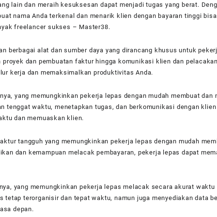
i yang lain dan meraih kesuksesan dapat menjadi tugas yang berat. Den
uat nama Anda terkenal dan menarik klien dengan bayaran tinggi bis
nyak freelancer sukses – Master38.
n berbagai alat dan sumber daya yang dirancang khusus untuk pekerj
 proyek dan pembuatan faktur hingga komunikasi klien dan pelacaka
ur kerja dan memaksimalkan produktivitas Anda.
eknya, yang memungkinkan pekerja lepas dengan mudah membuat dan 
 tenggat waktu, menetapkan tugas, dan berkomunikasi dengan klien 
waktu dan memuaskan klien.
faktur tangguh yang memungkinkan pekerja lepas dengan mudah mem
esuaikan dan kemampuan melacak pembayaran, pekerja lepas dapat me
tunya, yang memungkinkan pekerja lepas melacak secara akurat waktu
as tetap terorganisir dan tepat waktu, namun juga menyediakan data b
masa depan.