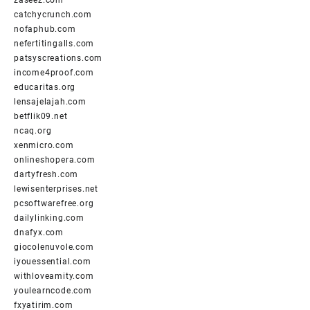
zaseez.com
catchycrunch.com
nofaphub.com
nefertitingalls.com
patsyscreations.com
income4proof.com
educaritas.org
lensajelajah.com
betflik09.net
ncaq.org
xenmicro.com
onlineshopera.com
dartyfresh.com
lewisenterprises.net
pcsoftwarefree.org
dailylinking.com
dnafyx.com
giocolenuvole.com
iyouessential.com
withloveamity.com
youlearncode.com
fxyatirim.com