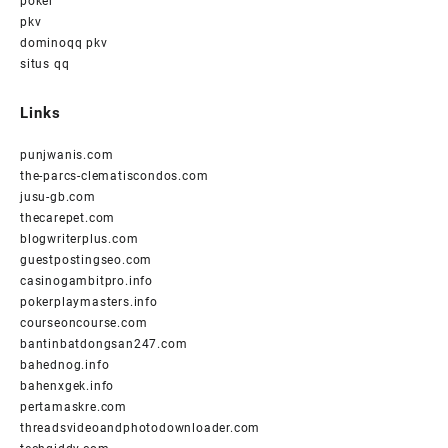
poker
pkv
dominoqq pkv
situs qq
Links
punjwanis.com
the-parcs-clematiscondos.com
jusu-gb.com
thecarepet.com
blogwriterplus.com
guestpostingseo.com
casinogambitpro.info
pokerplaymasters.info
courseoncourse.com
bantinbatdongsan247.com
bahednog.info
bahenxgek.info
pertamaskre.com
threadsvideoandphotodownloader.com