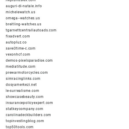
auguri-di-natale.info
michelewatch.us
omega--watches.us
breitling-watches.us
tgarnettcentrallautoads.com
fixadvert.com
autopluz.co
save3time-c.com
vexonhcf.com
demos-pixelsparadise.com
mediatitude.com
prewarmotorcycles.com
simracinglinks.com
dosyamerkezi.net
le-surrealisme.com
showcasebeauty.com
insurancepolicyexpert.com
statkeycompany.com
carolinadeckbuilders.com
topinvestingblog.com
top50tools.com