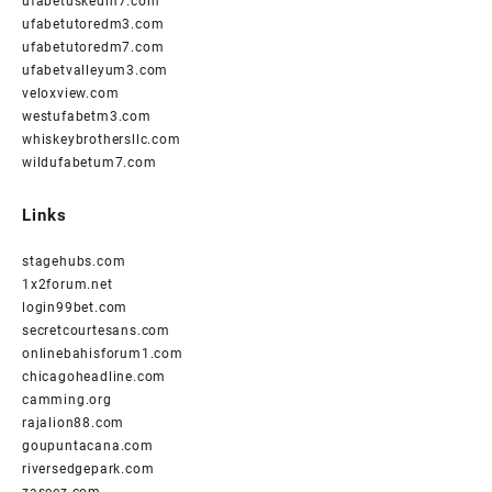
ufabetuskedm7.com
ufabetutoredm3.com
ufabetutoredm7.com
ufabetvalleyum3.com
veloxview.com
westufabetm3.com
whiskeybrothersllc.com
wildufabetum7.com
Links
stagehubs.com
1x2forum.net
login99bet.com
secretcourtesans.com
onlinebahisforum1.com
chicagoheadline.com
camming.org
rajalion88.com
goupuntacana.com
riversedgepark.com