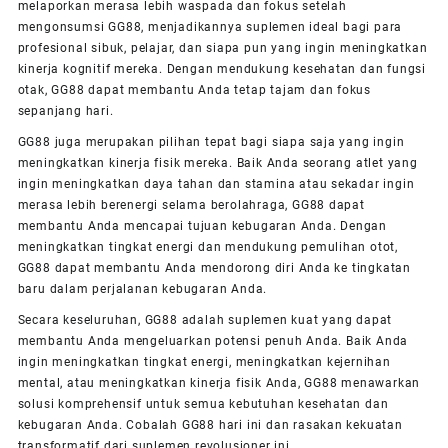
melaporkan merasa lebih waspada dan fokus setelah
mengonsumsi GG88, menjadikannya suplemen ideal bagi para
profesional sibuk, pelajar, dan siapa pun yang ingin meningkatkan
kinerja kognitif mereka. Dengan mendukung kesehatan dan fungsi
otak, GG88 dapat membantu Anda tetap tajam dan fokus
sepanjang hari.
GG88 juga merupakan pilihan tepat bagi siapa saja yang ingin
meningkatkan kinerja fisik mereka. Baik Anda seorang atlet yang
ingin meningkatkan daya tahan dan stamina atau sekadar ingin
merasa lebih berenergi selama berolahraga, GG88 dapat
membantu Anda mencapai tujuan kebugaran Anda. Dengan
meningkatkan tingkat energi dan mendukung pemulihan otot,
GG88 dapat membantu Anda mendorong diri Anda ke tingkatan
baru dalam perjalanan kebugaran Anda.
Secara keseluruhan, GG88 adalah suplemen kuat yang dapat
membantu Anda mengeluarkan potensi penuh Anda. Baik Anda
ingin meningkatkan tingkat energi, meningkatkan kejernihan
mental, atau meningkatkan kinerja fisik Anda, GG88 menawarkan
solusi komprehensif untuk semua kebutuhan kesehatan dan
kebugaran Anda. Cobalah GG88 hari ini dan rasakan kekuatan
transformatif dari suplemen revolusioner ini.