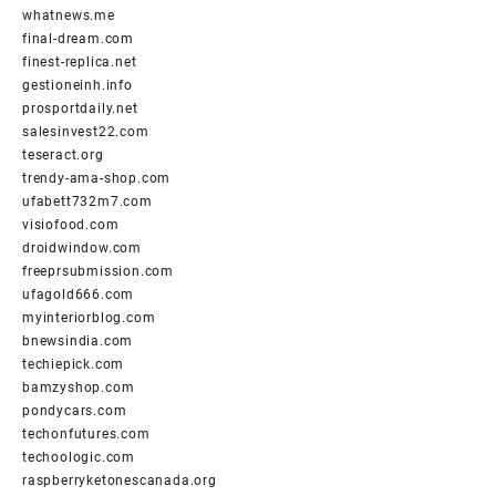
whatnews.me
final-dream.com
finest-replica.net
gestioneinh.info
prosportdaily.net
salesinvest22.com
teseract.org
trendy-ama-shop.com
ufabett732m7.com
visiofood.com
droidwindow.com
freeprsubmission.com
ufagold666.com
myinteriorblog.com
bnewsindia.com
techiepick.com
bamzyshop.com
pondycars.com
techonfutures.com
techoologic.com
raspberryketonescanada.org