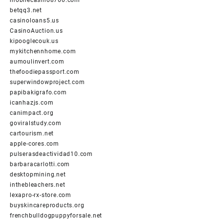
betqq3.net
casinoloans5.us
CasinoAuction.us
kipooglecouk.us
mykitchennhome.com
aumoulinvert.com
thefoodiepassport.com
superwindowproject.com
papibakigrafo.com
icanhazjs.com
canimpact.org
goviralstudy.com
cartourism.net
apple-cores.com
pulserasdeactividad10.com
barbaracarlotti.com
desktopmining.net
inthebleachers.net
lexapro-rx-store.com
buyskincareproducts.org
frenchbulldogpuppyforsale.net