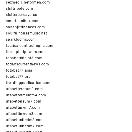
sexmedicineformen.com
shiftripple.com
slotterpercaya.co
smartcoolbox.com
sohanjitfinances.com
soulfulhousemusic.net
sparklooms.com
tacticalcontractingllc.com
thecapitalpowers.com
tobabet88slot3.com
todayscurrentnews.com
totobet77.asia
totobet77.org
trendingpublication.com
ufabettererum3.com
ufabettermentm4.com
ufabettersum7.com
ufabettinwm7.com
ufabettinwum3.com
ufabetunitedm3.com
ufabetunitedm7.com