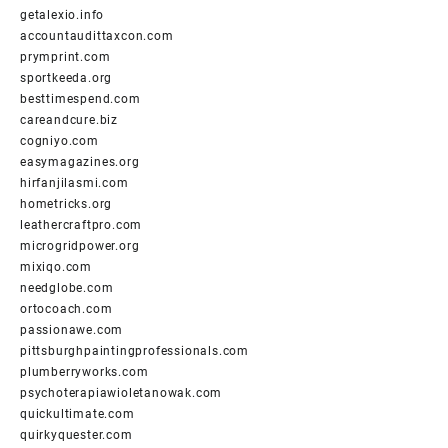
getalexio.info
accountaudittaxcon.com
prymprint.com
sportkeeda.org
besttimespend.com
careandcure.biz
cogniyo.com
easymagazines.org
hirfanjilasmi.com
hometricks.org
leathercraftpro.com
microgridpower.org
mixiqo.com
needglobe.com
ortocoach.com
passionawe.com
pittsburghpaintingprofessionals.com
plumberryworks.com
psychoterapiawioletanowak.com
quickultimate.com
quirkyquester.com