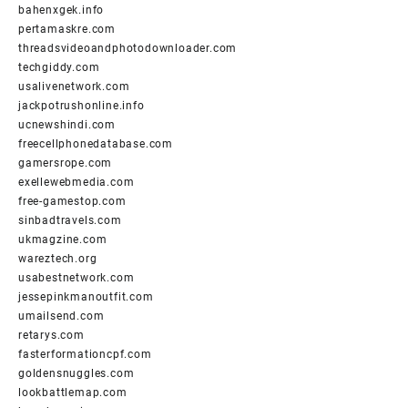
bahenxgek.info
pertamaskre.com
threadsvideoandphotodownloader.com
techgiddy.com
usalivenetwork.com
jackpotrushonline.info
ucnewshindi.com
freecellphonedatabase.com
gamersrope.com
exellewebmedia.com
free-gamestop.com
sinbadtravels.com
ukmagzine.com
wareztech.org
usabestnetwork.com
jessepinkmanoutfit.com
umailsend.com
retarys.com
fasterformationcpf.com
goldensnuggles.com
lookbattlemap.com