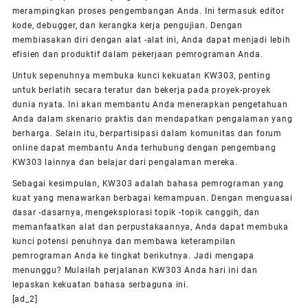
merampingkan proses pengembangan Anda. Ini termasuk editor
kode, debugger, dan kerangka kerja pengujian. Dengan
membiasakan diri dengan alat -alat ini, Anda dapat menjadi lebih
efisien dan produktif dalam pekerjaan pemrograman Anda.
Untuk sepenuhnya membuka kunci kekuatan KW303, penting
untuk berlatih secara teratur dan bekerja pada proyek-proyek
dunia nyata. Ini akan membantu Anda menerapkan pengetahuan
Anda dalam skenario praktis dan mendapatkan pengalaman yang
berharga. Selain itu, berpartisipasi dalam komunitas dan forum
online dapat membantu Anda terhubung dengan pengembang
KW303 lainnya dan belajar dari pengalaman mereka.
Sebagai kesimpulan, KW303 adalah bahasa pemrograman yang
kuat yang menawarkan berbagai kemampuan. Dengan menguasai
dasar -dasarnya, mengeksplorasi topik -topik canggih, dan
memanfaatkan alat dan perpustakaannya, Anda dapat membuka
kunci potensi penuhnya dan membawa keterampilan
pemrograman Anda ke tingkat berikutnya. Jadi mengapa
menunggu? Mulailah perjalanan KW303 Anda hari ini dan
lepaskan kekuatan bahasa serbaguna ini.
[ad_2]