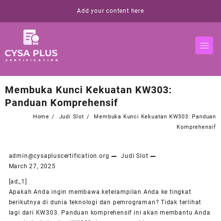
Skip
Add your content here
to
content
Membuka Kunci Kekuatan KW303:
Panduan Komprehensif
Home
Judi Slot
Membuka Kunci Kekuatan KW303: Panduan
Komprehensif
admin@cysapluscertification.org
Judi Slot
March 27, 2025
[ad_1]
Apakah Anda ingin membawa keterampilan Anda ke tingkat
berikutnya di dunia teknologi dan pemrograman? Tidak terlihat
lagi dari KW303. Panduan komprehensif ini akan membantu Anda