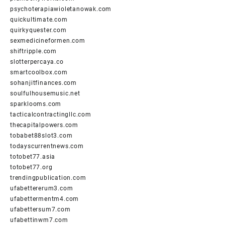
psychoterapiawioletanowak.com
quickultimate.com
quirkyquester.com
sexmedicineformen.com
shiftripple.com
slotterpercaya.co
smartcoolbox.com
sohanjitfinances.com
soulfulhousemusic.net
sparklooms.com
tacticalcontractingllc.com
thecapitalpowers.com
tobabet88slot3.com
todayscurrentnews.com
totobet77.asia
totobet77.org
trendingpublication.com
ufabettererum3.com
ufabettermentm4.com
ufabettersum7.com
ufabettinwm7.com