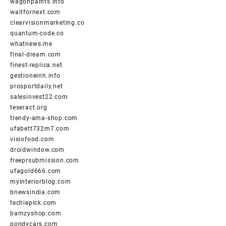
wagonpaints.info
waitfornext.com
clearvisionmarketing.co
quantum-code.co
whatnews.me
final-dream.com
finest-replica.net
gestioneinh.info
prosportdaily.net
salesinvest22.com
teseract.org
trendy-ama-shop.com
ufabett732m7.com
visiofood.com
droidwindow.com
freeprsubmission.com
ufagold666.com
myinteriorblog.com
bnewsindia.com
techiepick.com
bamzyshop.com
pondycars.com