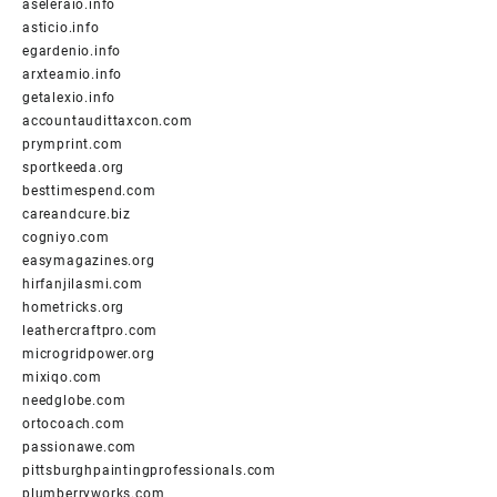
aseleraio.info
asticio.info
egardenio.info
arxteamio.info
getalexio.info
accountaudittaxcon.com
prymprint.com
sportkeeda.org
besttimespend.com
careandcure.biz
cogniyo.com
easymagazines.org
hirfanjilasmi.com
hometricks.org
leathercraftpro.com
microgridpower.org
mixiqo.com
needglobe.com
ortocoach.com
passionawe.com
pittsburghpaintingprofessionals.com
plumberryworks.com