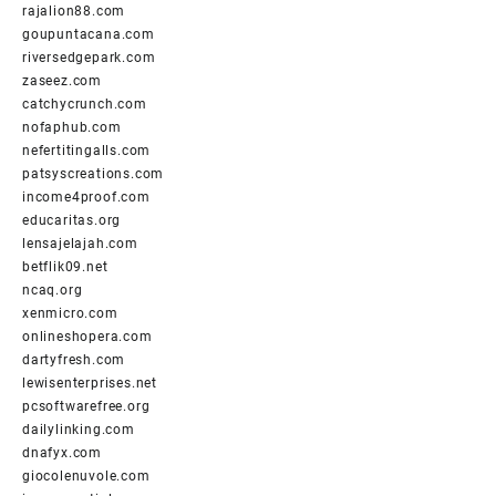
rajalion88.com
goupuntacana.com
riversedgepark.com
zaseez.com
catchycrunch.com
nofaphub.com
nefertitingalls.com
patsyscreations.com
income4proof.com
educaritas.org
lensajelajah.com
betflik09.net
ncaq.org
xenmicro.com
onlineshopera.com
dartyfresh.com
lewisenterprises.net
pcsoftwarefree.org
dailylinking.com
dnafyx.com
giocolenuvole.com