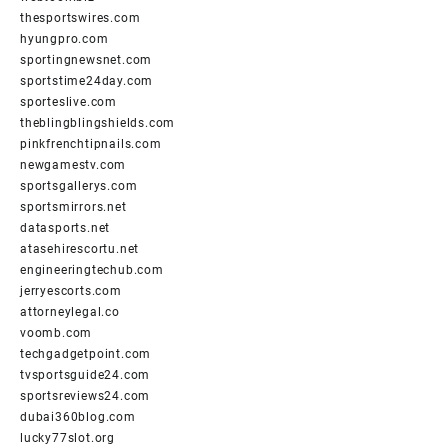
thesportswires.com
hyungpro.com
sportingnewsnet.com
sportstime24day.com
sporteslive.com
theblingblingshields.com
pinkfrenchtipnails.com
newgamestv.com
sportsgallerys.com
sportsmirrors.net
datasports.net
atasehirescortu.net
engineeringtechub.com
jerryescorts.com
attorneylegal.co
voomb.com
techgadgetpoint.com
tvsportsguide24.com
sportsreviews24.com
dubai360blog.com
lucky77slot.org