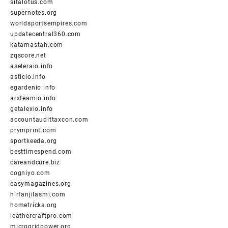
sitalotus.com
supernotes.org
worldsportsempires.com
updatecentral360.com
katamastah.com
zqscore.net
aseleraio.info
asticio.info
egardenio.info
arxteamio.info
getalexio.info
accountaudittaxcon.com
prymprint.com
sportkeeda.org
besttimespend.com
careandcure.biz
cogniyo.com
easymagazines.org
hirfanjilasmi.com
hometricks.org
leathercraftpro.com
microgridpower.org