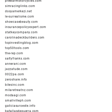
prewarmotorcycles.com
simracinglinks.com
dosyamerkezi.net
le-surrealisme.com
showcasebeauty.com
insurancepolicyexpert.com
statkeycompany.com
carolinadeckbuilders.com
topinvestingblog.com
top50tools.com
the-rep.com
saltyfranks.com
annerani.com
jazzatude.com
0022pa.com
zeroshare.info
bilesinc.com
milaretreatnz.com
modaagi.com
smallvilleph.com
galiciasuroeste.info
batallasdeguerra.com