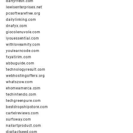
dartyfresh.com
lewisenterprises.net
pcsoftwarefree.org
dailylinking.com
dnafyx.com
giocolenuvole.com
iyouessential.com
withloveamity.com
youlearncode.com
fxyatirim.com
abbuguide.com
technologyresult.com
webhostingoffers.org
whatszow.com
ehomeamerca.com
techintendo.com
techgreenpure.com
bestdropshipstore.com
cartelreviews.com
surfsway.com
nailartproduct.com
digitactseed.com