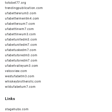
totobet77.org
trendingpublication.com
ufabettererum3.com
ufabettermentm4.com
ufabettersum7.com
ufabettinwm7.com
ufabettinwum3.com
ufabetunitedm3.com
ufabetunitedm7.com
ufabetuskedm7.com
ufabetutoredm3.com
ufabetutoredm7.com
ufabetvalleyum3.com
veloxview.com
westufabetm3.com
whiskeybrothersllc.com
wildufabetum7.com
Links
stagehubs.com