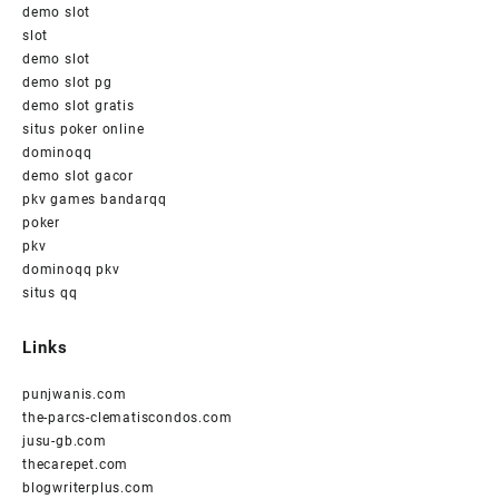
demo slot
slot
demo slot
demo slot pg
demo slot gratis
situs poker online
dominoqq
demo slot gacor
pkv games bandarqq
poker
pkv
dominoqq pkv
situs qq
Links
punjwanis.com
the-parcs-clematiscondos.com
jusu-gb.com
thecarepet.com
blogwriterplus.com