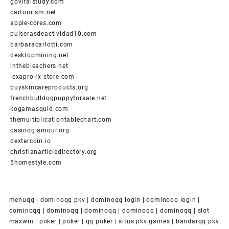
goviralstudy.com
cartourism.net
apple-cores.com
pulserasdeactividad10.com
barbaracarlotti.com
desktopmining.net
inthebleachers.net
lexapro-rx-store.com
buyskincareproducts.org
frenchbulldogpuppyforsale.net
kogamasquid.com
themultiplicationtablechart.com
casinoglamour.org
dextercoin.io
christianarticledirectory.org
5homestyle.com
menuqq
|
dominoqq pkv
|
dominoqq login
|
dominoqq login
|
dominoqq
|
dominoqq
|
dominoqq
|
dominoqq
|
dominoqq
|
slot
maxwin
|
poker
|
poker
|
qq poker
|
situs pkv games
|
bandarqq pkv