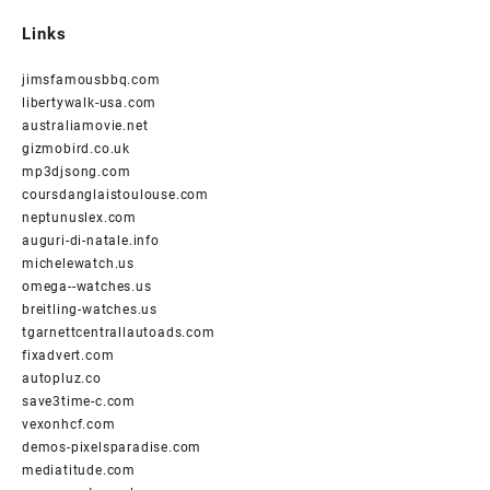
Links
jimsfamousbbq.com
libertywalk-usa.com
australiamovie.net
gizmobird.co.uk
mp3djsong.com
coursdanglaistoulouse.com
neptunuslex.com
auguri-di-natale.info
michelewatch.us
omega--watches.us
breitling-watches.us
tgarnettcentrallautoads.com
fixadvert.com
autopluz.co
save3time-c.com
vexonhcf.com
demos-pixelsparadise.com
mediatitude.com