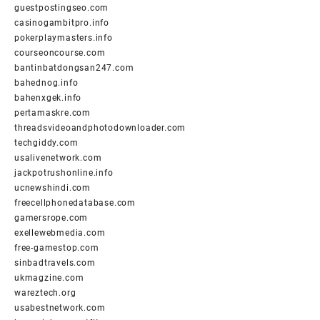
guestpostingseo.com
casinogambitpro.info
pokerplaymasters.info
courseoncourse.com
bantinbatdongsan247.com
bahednog.info
bahenxgek.info
pertamaskre.com
threadsvideoandphotodownloader.com
techgiddy.com
usalivenetwork.com
jackpotrushonline.info
ucnewshindi.com
freecellphonedatabase.com
gamersrope.com
exellewebmedia.com
free-gamestop.com
sinbadtravels.com
ukmagzine.com
wareztech.org
usabestnetwork.com