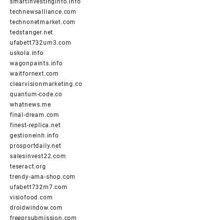
smartinvestinginfo.info
technewsalliance.com
technonetmarket.com
tedstanger.net
ufabett732um3.com
uskola.info
wagonpaints.info
waitfornext.com
clearvisionmarketing.co
quantum-code.co
whatnews.me
final-dream.com
finest-replica.net
gestioneinh.info
prosportdaily.net
salesinvest22.com
teseract.org
trendy-ama-shop.com
ufabett732m7.com
visiofood.com
droidwindow.com
freeprsubmission.com