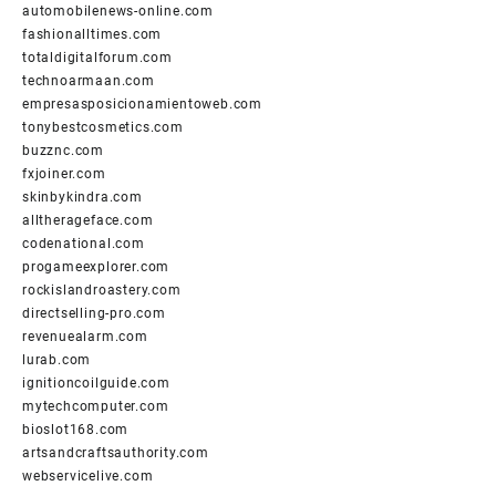
automobilenews-online.com
fashionalltimes.com
totaldigitalforum.com
technoarmaan.com
empresasposicionamientoweb.com
tonybestcosmetics.com
buzznc.com
fxjoiner.com
skinbykindra.com
alltherageface.com
codenational.com
progameexplorer.com
rockislandroastery.com
directselling-pro.com
revenuealarm.com
lurab.com
ignitioncoilguide.com
mytechcomputer.com
bioslot168.com
artsandcraftsauthority.com
webservicelive.com