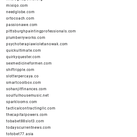
mixiqo.com
needglobe.com
ortocoach.com
passionawe.com
pittsburghpaintingprofessionals.com
plumberryworks.com
psychoterapiawioletanowak.com
quickultimate.com
quirkyquester.com
sexmedicineformen.com
shiftripple.com
slotterpercaya.co
smartcoolbox.com
sohanjitfinances.com
soulfulhousemusic.net
sparklooms.com
tacticalcontractingllc.com
thecapitalpowers.com
tobabet88slot3.com
todayscurrentnews.com
totobet77.asia