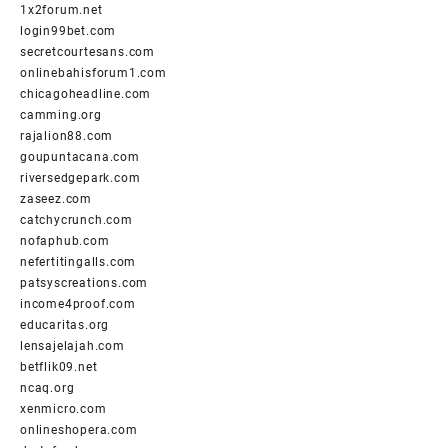
1x2forum.net
login99bet.com
secretcourtesans.com
onlinebahisforum1.com
chicagoheadline.com
camming.org
rajalion88.com
goupuntacana.com
riversedgepark.com
zaseez.com
catchycrunch.com
nofaphub.com
nefertitingalls.com
patsyscreations.com
income4proof.com
educaritas.org
lensajelajah.com
betflik09.net
ncaq.org
xenmicro.com
onlineshopera.com