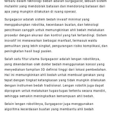
terbaru dalam teknologi bedah adalah Surgagacor, sebuah sistem
mutakhir yang mendobrak batasan dan mendorong batasan dari
apa yang mungkin dilakukan di ruang operasi.
Surgagacor adalah sistem bedah invasif minimal yang
menggabungkan robotika, kecerdasan buatan, dan teknologi
pencitraan canggih untuk memungkinkan ahli bedah melakukan
prosedur dengan akurasi dan kontrol yang tak tertandingi. Sistem
inovatif ini menawarkan berbagai manfaat, termasuk waktu
pemulihan yang lebih singkat, pengurangan risiko komplikasi, dan
peningkatan hasil bagi pasien.
Salah satu fitur utama Surgagacor adalah lengan robotiknya,
yang dikendalikan oleh dokter bedah menggunakan konsol yang
menyediakan tampilan 3D definisi tinggi dari lokasi pembedahan.
Hal ini memungkinkan ahli bedah untuk membuat gerakan yang
tepat dengan tingkat ketangkasan yang tidak mungkin dilakukan
dengan instrumen bedah tradisional. Lengan robotik juga dapat
diprogram untuk melakukan tugas-tugas tertentu secara mandiri,
sehingga semakin meningkatkan kemampuan ahli bedah.
Selain lengan robotiknya, Surgagacor juga menggunakan
algoritma kecerdasan buatan yang membantu ahli bedah