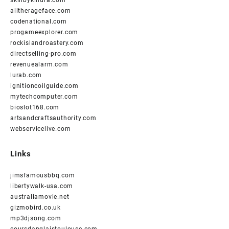
skinbykindra.com
alltherageface.com
codenational.com
progameexplorer.com
rockislandroastery.com
directselling-pro.com
revenuealarm.com
lurab.com
ignitioncoilguide.com
mytechcomputer.com
bioslot168.com
artsandcraftsauthority.com
webservicelive.com
Links
jimsfamousbbq.com
libertywalk-usa.com
australiamovie.net
gizmobird.co.uk
mp3djsong.com
coursdanglaistoulouse.com