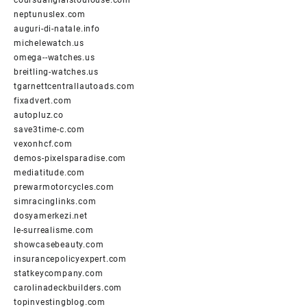
neptunuslex.com
auguri-di-natale.info
michelewatch.us
omega--watches.us
breitling-watches.us
tgarnettcentrallautoads.com
fixadvert.com
autopluz.co
save3time-c.com
vexonhcf.com
demos-pixelsparadise.com
mediatitude.com
prewarmotorcycles.com
simracinglinks.com
dosyamerkezi.net
le-surrealisme.com
showcasebeauty.com
insurancepolicyexpert.com
statkeycompany.com
carolinadeckbuilders.com
topinvestingblog.com