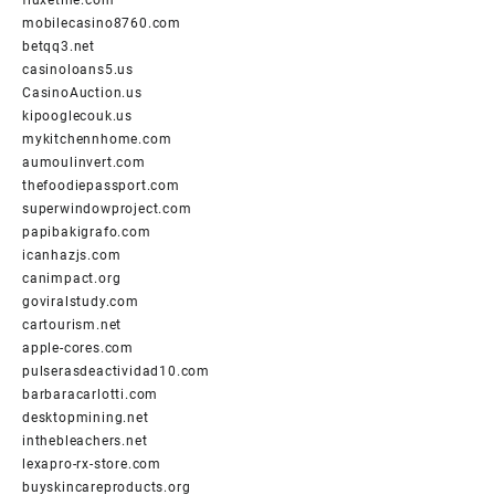
mobilecasino8760.com
betqq3.net
casinoloans5.us
CasinoAuction.us
kipooglecouk.us
mykitchennhome.com
aumoulinvert.com
thefoodiepassport.com
superwindowproject.com
papibakigrafo.com
icanhazjs.com
canimpact.org
goviralstudy.com
cartourism.net
apple-cores.com
pulserasdeactividad10.com
barbaracarlotti.com
desktopmining.net
inthebleachers.net
lexapro-rx-store.com
buyskincareproducts.org