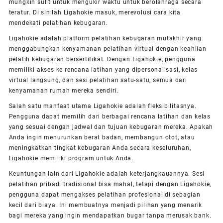
mungkin sulit untuk mengukir waktu untuk berolahraga secara
teratur. Di sinilah Ligahokie masuk, merevolusi cara kita
mendekati pelatihan kebugaran.
Ligahokie adalah platform pelatihan kebugaran mutakhir yang
menggabungkan kenyamanan pelatihan virtual dengan keahlian
pelatih kebugaran bersertifikat. Dengan Ligahokie, pengguna
memiliki akses ke rencana latihan yang dipersonalisasi, kelas
virtual langsung, dan sesi pelatihan satu-satu, semua dari
kenyamanan rumah mereka sendiri.
Salah satu manfaat utama Ligahokie adalah fleksibilitasnya.
Pengguna dapat memilih dari berbagai rencana latihan dan kelas
yang sesuai dengan jadwal dan tujuan kebugaran mereka. Apakah
Anda ingin menurunkan berat badan, membangun otot, atau
meningkatkan tingkat kebugaran Anda secara keseluruhan,
Ligahokie memiliki program untuk Anda.
Keuntungan lain dari Ligahokie adalah keterjangkauannya. Sesi
pelatihan pribadi tradisional bisa mahal, tetapi dengan Ligahokie,
pengguna dapat mengakses pelatihan profesional di sebagian
kecil dari biaya. Ini membuatnya menjadi pilihan yang menarik
bagi mereka yang ingin mendapatkan bugar tanpa merusak bank.