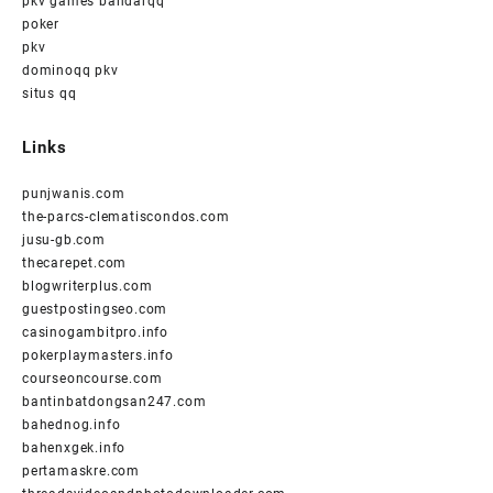
pkv games bandarqq
poker
pkv
dominoqq pkv
situs qq
Links
punjwanis.com
the-parcs-clematiscondos.com
jusu-gb.com
thecarepet.com
blogwriterplus.com
guestpostingseo.com
casinogambitpro.info
pokerplaymasters.info
courseoncourse.com
bantinbatdongsan247.com
bahednog.info
bahenxgek.info
pertamaskre.com