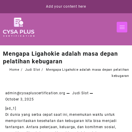
Skip
Add your content here
to
content
Mengapa Ligahokie adalah masa depan
pelatihan kebugaran
Home
Judi Slot
Mengapa Ligahokie adalah masa depan pelatihan
kebugaran
admin@cysapluscertification.org
Judi Slot
October 3, 2025
[ad_1]
Di dunia yang serba cepat saat ini, menemukan waktu untuk
memprioritaskan kesehatan dan kebugaran kita bisa menjadi
tantangan. Antara pekerjaan, keluarga, dan komitmen sosial,