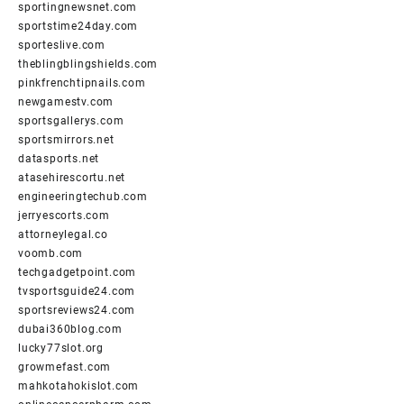
sportingnewsnet.com
sportstime24day.com
sporteslive.com
theblingblingshields.com
pinkfrenchtipnails.com
newgamestv.com
sportsgallerys.com
sportsmirrors.net
datasports.net
atasehirescortu.net
engineeringtechub.com
jerryescorts.com
attorneylegal.co
voomb.com
techgadgetpoint.com
tvsportsguide24.com
sportsreviews24.com
dubai360blog.com
lucky77slot.org
growmefast.com
mahkotahokislot.com