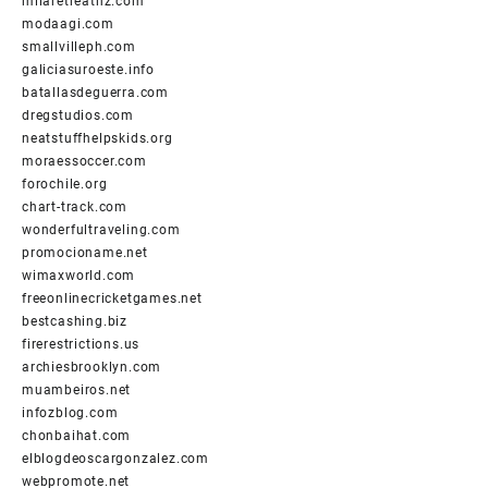
milaretreatnz.com
modaagi.com
smallvilleph.com
galiciasuroeste.info
batallasdeguerra.com
dregstudios.com
neatstuffhelpskids.org
moraessoccer.com
forochile.org
chart-track.com
wonderfultraveling.com
promocioname.net
wimaxworld.com
freeonlinecricketgames.net
bestcashing.biz
firerestrictions.us
archiesbrooklyn.com
muambeiros.net
infozblog.com
chonbaihat.com
elblogdeoscargonzalez.com
webpromote.net