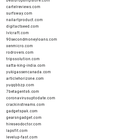
bestdropshipstore.com
cartelreviews.com
surfsway.com
nailartproduct.com
digitactseed.com
lvlcraft.com
90secondmoneyloans.com
xenmicro.com
rodrovers.com
tripssolution.com
satta-king-india.com
yukigassencanada.com
articlehorizone.com
yuqqbbzp.com
7betagents6.com
coronavirusuptodate.com
crackinstreams.com
gadgetspak.com
gearsngadget.com
hireseodoctor.com
lapsfit.com
levelup-fast.com