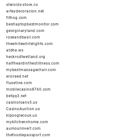
steroids-store.co
arteydecoracion.net
fithog.com
bestlaptopbestmonitor.com
georginaryland.com
roseandbasil.com
thewhitewhitelights.com
atdhe.ws
heckrodtwetland.org
halfheardinthestillness.com
mybestmassagechair.com
ericreed.net
fluxetine.com
mobilecasino8760.com
betqq3.net
casinoloans5.us
CasinoAuction.us
kipooglecouk.us
mykitchennhome.com
aumoulinvert.com
thefoodiepassport.com