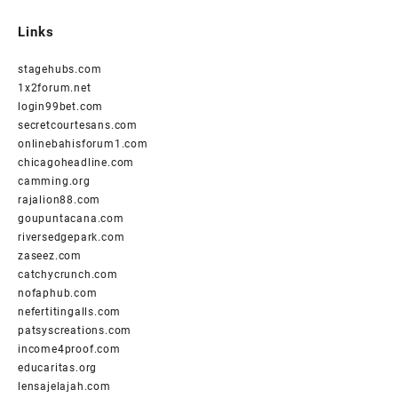
Links
stagehubs.com
1x2forum.net
login99bet.com
secretcourtesans.com
onlinebahisforum1.com
chicagoheadline.com
camming.org
rajalion88.com
goupuntacana.com
riversedgepark.com
zaseez.com
catchycrunch.com
nofaphub.com
nefertitingalls.com
patsyscreations.com
income4proof.com
educaritas.org
lensajelajah.com