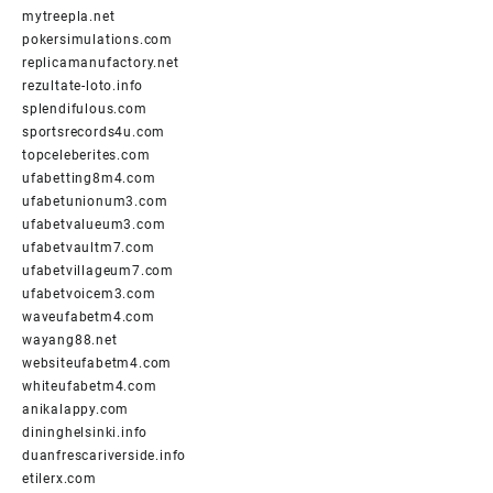
mytreepla.net
pokersimulations.com
replicamanufactory.net
rezultate-loto.info
splendifulous.com
sportsrecords4u.com
topceleberites.com
ufabetting8m4.com
ufabetunionum3.com
ufabetvalueum3.com
ufabetvaultm7.com
ufabetvillageum7.com
ufabetvoicem3.com
waveufabetm4.com
wayang88.net
websiteufabetm4.com
whiteufabetm4.com
anikalappy.com
dininghelsinki.info
duanfrescariverside.info
etilerx.com