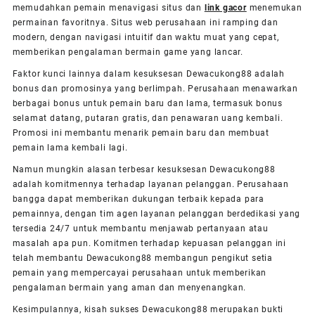
memudahkan pemain menavigasi situs dan
link gacor
menemukan
permainan favoritnya. Situs web perusahaan ini ramping dan
modern, dengan navigasi intuitif dan waktu muat yang cepat,
memberikan pengalaman bermain game yang lancar.
Faktor kunci lainnya dalam kesuksesan Dewacukong88 adalah
bonus dan promosinya yang berlimpah. Perusahaan menawarkan
berbagai bonus untuk pemain baru dan lama, termasuk bonus
selamat datang, putaran gratis, dan penawaran uang kembali.
Promosi ini membantu menarik pemain baru dan membuat
pemain lama kembali lagi.
Namun mungkin alasan terbesar kesuksesan Dewacukong88
adalah komitmennya terhadap layanan pelanggan. Perusahaan
bangga dapat memberikan dukungan terbaik kepada para
pemainnya, dengan tim agen layanan pelanggan berdedikasi yang
tersedia 24/7 untuk membantu menjawab pertanyaan atau
masalah apa pun. Komitmen terhadap kepuasan pelanggan ini
telah membantu Dewacukong88 membangun pengikut setia
pemain yang mempercayai perusahaan untuk memberikan
pengalaman bermain yang aman dan menyenangkan.
Kesimpulannya, kisah sukses Dewacukong88 merupakan bukti