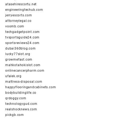
atasehirescortu.net
engineeringtechub.com
jerryescorts.com
attorneylegal.co
voomb.com
techgadgetpoint.com
tvsportsguide24.com
sportsreviews24.com
dubai360blog.com
lucky77slot.org
growmefast.com
mahkotahokislot.com
onlinecancerpharm.com
ufalek.org
mattress-disposal.com
happyflooringandcabinets.com
bodybuildinglife.co
qrdoggy.com
technologygud.com
realshocknews.com
pickgb.com