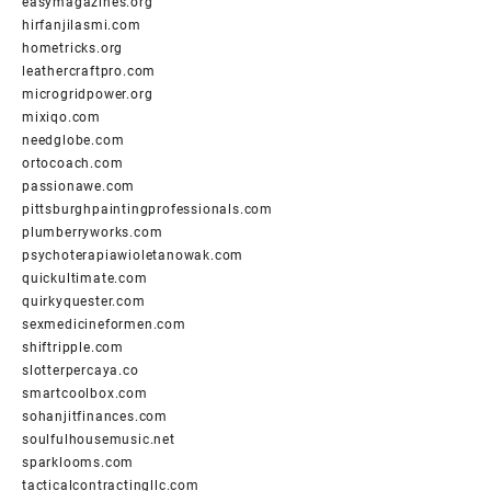
easymagazines.org
hirfanjilasmi.com
hometricks.org
leathercraftpro.com
microgridpower.org
mixiqo.com
needglobe.com
ortocoach.com
passionawe.com
pittsburghpaintingprofessionals.com
plumberryworks.com
psychoterapiawioletanowak.com
quickultimate.com
quirkyquester.com
sexmedicineformen.com
shiftripple.com
slotterpercaya.co
smartcoolbox.com
sohanjitfinances.com
soulfulhousemusic.net
sparklooms.com
tacticalcontractingllc.com