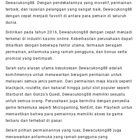
Dewacukong88. Dengan pendekatannya yang inovatif, permainan
terbaik, dan layanan pelanggan yang sangat baik, Dewacukong88
dengan cepat menjadi favorit di antara para pemain di seluruh
dunia.
Didirikan pada tahun 2016, Dewacukong88 dengan cepat menjadi
terkenal di industri kasino online. Keberhasilan perusahaan dapat
dikaitkan dengan beberapa faktor utama, termasuk beragam
permainan, antarmuka yang ramah pengguna, dan bonus serta
promosi yang berlimpah.
Salah satu alasan utama kesuksesan Dewacukong88 adalah
komitmennya untuk menawarkan beragam permainan untuk
melayani semua jenis pemain. Dari permainan meja klasik seperti
blackjack, roulette, dan bakarat hingga judul slot populer seperti
Starburst dan Gonzo’s Quest, Dewacukong88 memiliki sesuatu
untuk semua orang. Perusahaan juga bermitra dengan penyedia
game terkemuka seperti Microgaming, NetEnt, dan Playtech untuk
memastikan bahwa para pemainnya memiliki akses ke game
terbaru dan terhebat di pasar.
Selain pilihan permainannya yang luas, Dewacukong88 juga
menawarkan antarmuka yang ramah pengguna yang