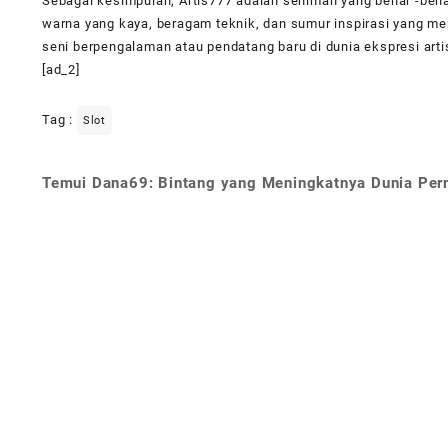
Sebagai kesimpulan, Artis777 adalah seniman yang benar -bena
warna yang kaya, beragam teknik, dan sumur inspirasi yang men
seni berpengalaman atau pendatang baru di dunia ekspresi arti
[ad_2]
Tag :
Slot
Temui Dana69: Bintang yang Meningkatnya Dunia Per
Post
navigation