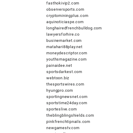
fasthokivip2.com
observersports.com
cryptominingplus.com
aquinoticiaspe.com
longhairedfrenchbulldog.com
lawyersforhire.co
businemarket.com
matahari88play.net
moneydescriptor.com
youthsmagazine.com
painaidee.net
sportsdarkest.com
webtoon.biz
thesportswires.com
hyungpro.com
sportingnewsnet.com
sportstime24day.com
sporteslive.com
theblingblingshields.com
pinkfrenchtipnails.com
newgamestv.com