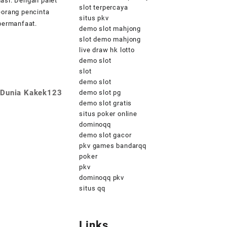
asi. Dengan palet
slot terpercaya
eorang pencinta
situs pkv
 bermanfaat.
demo slot mahjong
slot demo mahjong
live draw hk lotto
demo slot
slot
demo slot
 Dunia Kakek123
demo slot pg
demo slot gratis
situs poker online
dominoqq
demo slot gacor
pkv games bandarqq
poker
pkv
dominoqq pkv
situs qq
Links