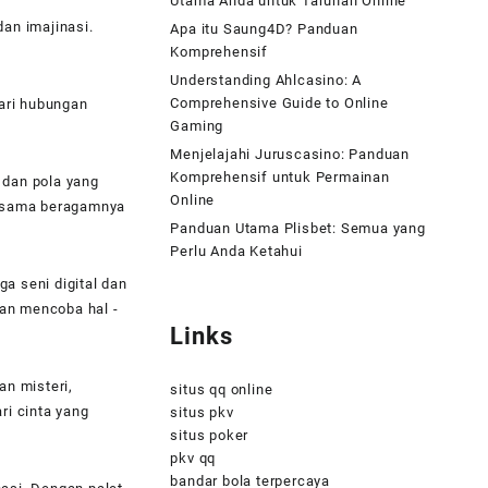
Utama Anda untuk Taruhan Online
an imajinasi.
Apa itu Saung4D? Panduan
Komprehensif
Understanding Ahlcasino: A
Comprehensive Guide to Online
dari hubungan
Gaming
Menjelajahi Juruscasino: Panduan
Komprehensif untuk Permainan
 dan pola yang
Online
77 sama beragamnya
Panduan Utama Plisbet: Semua yang
Perlu Anda Ketahui
a seni digital dan
dan mencoba hal -
Links
an misteri,
situs qq online
ri cinta yang
situs pkv
situs poker
pkv qq
bandar bola terpercaya