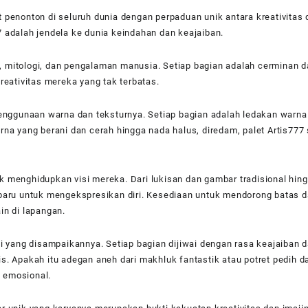
penonton di seluruh dunia dengan perpaduan unik antara kreativitas d
 adalah jendela ke dunia keindahan dan keajaiban.
am, mitologi, dan pengalaman manusia. Setiap bagian adalah cerminan 
reativitas mereka yang tak terbatas.
penggunaan warna dan teksturnya. Setiap bagian adalah ledakan warna
rna yang berani dan cerah hingga nada halus, diredam, palet Artis7
menghidupkan visi mereka. Dari lukisan dan gambar tradisional hingg
 baru untuk mengekspresikan diri. Kesediaan untuk mendorong batas 
in di lapangan.
i yang disampaikannya. Setiap bagian dijiwai dengan rasa keajaiban d
. Apakah itu adegan aneh dari makhluk fantastik atau potret pedih da
a emosional.