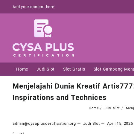
Skip
Add your content here
to
content
Home
Judi Slot
Slot Gratis
Slot Gampang Men
Menjelajahi Dunia Kreatif Artis777
Inspirations and Technices
Home
Judi Slot
Menj
admin@cysapluscertification.org
Judi Slot
April 15, 2025