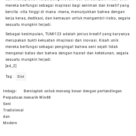
mereka berfungsi sebagai inspirasi bagi seniman dan kreatif yang
bercita -cita tinggi di mana -mana, menunjukkan bahwa dengan
kerja keras, dedikasi, dan kemauan untuk mengambil risiko, segala
sesuatu mungkin terjadi.
Sebagai kesimpulan, TUMI123 adalah jenius kreatif yang karyanya
merupakan bukti kekuatan imajinasi dan inovasi. Kisah unik
mereka berfungsi sebagai pengingat bahwa seni sejati tidak
mengenal batas dan bahwa dengan hasrat dan ketekunan, segala
sesuatu mungkin terjadi.
[ad_2]
Tag :
Slot
Post
Imbajp:
Bersiaplah untuk menang besar dengan pertandingan
navigation
Perpaduan
menarik Win88
Seni
Tradisional
dan
Modern