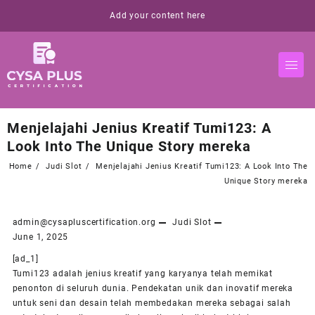
Skip
Add your content here
to
content
Menjelajahi Jenius Kreatif Tumi123: A
Look Into The Unique Story mereka
Home
Judi Slot
Menjelajahi Jenius Kreatif Tumi123: A Look Into The
Unique Story mereka
admin@cysapluscertification.org
Judi Slot
June 1, 2025
[ad_1]
Tumi123 adalah jenius kreatif yang karyanya telah memikat
penonton di seluruh dunia. Pendekatan unik dan inovatif mereka
untuk seni dan desain telah membedakan mereka sebagai salah