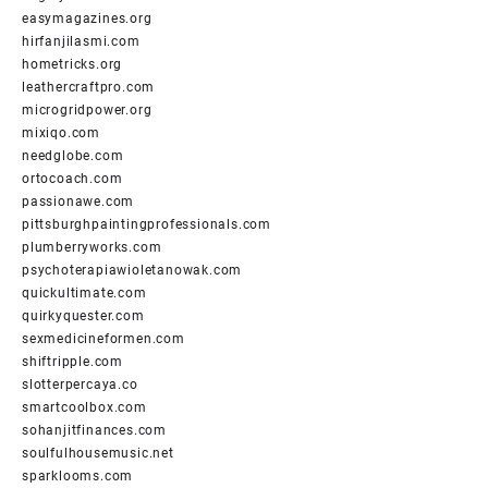
easymagazines.org
hirfanjilasmi.com
hometricks.org
leathercraftpro.com
microgridpower.org
mixiqo.com
needglobe.com
ortocoach.com
passionawe.com
pittsburghpaintingprofessionals.com
plumberryworks.com
psychoterapiawioletanowak.com
quickultimate.com
quirkyquester.com
sexmedicineformen.com
shiftripple.com
slotterpercaya.co
smartcoolbox.com
sohanjitfinances.com
soulfulhousemusic.net
sparklooms.com