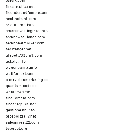
etilerx.com
finestreplica.net
flounderandfumble.com
healthohunt.com
retefuturah.info
smartinvestinginfo.info
technewsalliance.com
technonetmarket.com
tedstanger.net
ufabett732um3.com
uskola.info
wagonpaints.info
waitfornext.com
clearvisionmarketing.co
quantum-code.co
whatnews.me
final-dream.com
finest-replica.net
gestioneinh.info
prosportdaily.net
salesinvest22.com
teseract.org