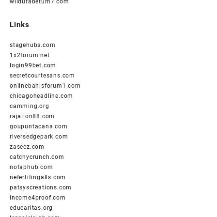
wildufabetum7.com
Links
stagehubs.com
1x2forum.net
login99bet.com
secretcourtesans.com
onlinebahisforum1.com
chicagoheadline.com
camming.org
rajalion88.com
goupuntacana.com
riversedgepark.com
zaseez.com
catchycrunch.com
nofaphub.com
nefertitingalls.com
patsyscreations.com
income4proof.com
educaritas.org