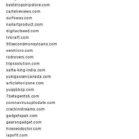
bestdropshipstore.com
cartelreviews.com
surfsway.com
nailartproduct.com
digitactseed.com
lvlcraft.com
90secondmoneyloans.com
xenmicro.com
rodrovers.com
tripssolution.com
satta-king-india.com
yukigassencanada.com
articlehorizone.com
yuqqbbzp.com
7betagents6.com
coronavirusuptodate.com
crackinstreams.com
gadgetspak.com
gearsngadget.com
hireseodoctor.com
lapsfit.com