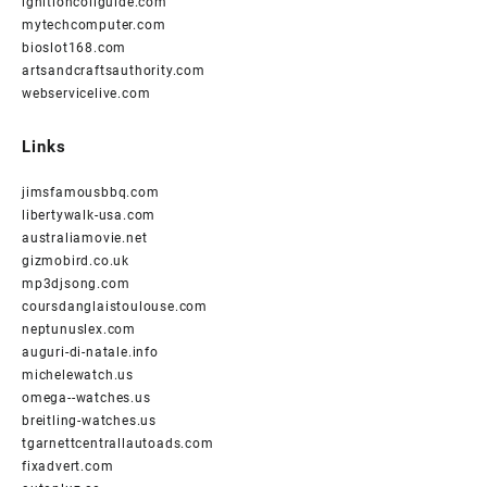
ignitioncoilguide.com
mytechcomputer.com
bioslot168.com
artsandcraftsauthority.com
webservicelive.com
Links
jimsfamousbbq.com
libertywalk-usa.com
australiamovie.net
gizmobird.co.uk
mp3djsong.com
coursdanglaistoulouse.com
neptunuslex.com
auguri-di-natale.info
michelewatch.us
omega--watches.us
breitling-watches.us
tgarnettcentrallautoads.com
fixadvert.com