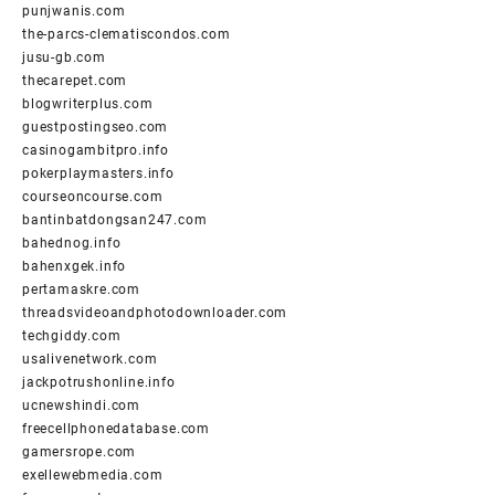
punjwanis.com
the-parcs-clematiscondos.com
jusu-gb.com
thecarepet.com
blogwriterplus.com
guestpostingseo.com
casinogambitpro.info
pokerplaymasters.info
courseoncourse.com
bantinbatdongsan247.com
bahednog.info
bahenxgek.info
pertamaskre.com
threadsvideoandphotodownloader.com
techgiddy.com
usalivenetwork.com
jackpotrushonline.info
ucnewshindi.com
freecellphonedatabase.com
gamersrope.com
exellewebmedia.com