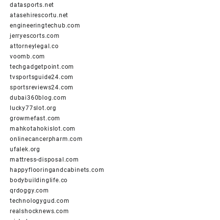
datasports.net
atasehirescortu.net
engineeringtechub.com
jerryescorts.com
attorneylegal.co
voomb.com
techgadgetpoint.com
tvsportsguide24.com
sportsreviews24.com
dubai360blog.com
lucky77slot.org
growmefast.com
mahkotahokislot.com
onlinecancerpharm.com
ufalek.org
mattress-disposal.com
happyflooringandcabinets.com
bodybuildinglife.co
qrdoggy.com
technologygud.com
realshocknews.com