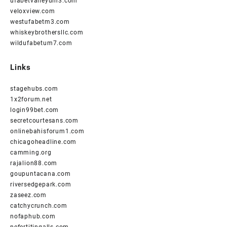
ufabetvalleyum3.com
veloxview.com
westufabetm3.com
whiskeybrothersllc.com
wildufabetum7.com
Links
stagehubs.com
1x2forum.net
login99bet.com
secretcourtesans.com
onlinebahisforum1.com
chicagoheadline.com
camming.org
rajalion88.com
goupuntacana.com
riversedgepark.com
zaseez.com
catchycrunch.com
nofaphub.com