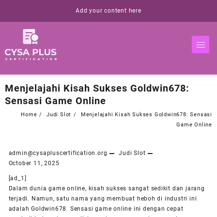
Skip
Add your content here
to
content
Menjelajahi Kisah Sukses Goldwin678:
Sensasi Game Online
Home
Judi Slot
Menjelajahi Kisah Sukses Goldwin678: Sensasi
Game Online
admin@cysapluscertification.org
Judi Slot
October 11, 2025
[ad_1]
Dalam dunia game online, kisah sukses sangat sedikit dan jarang
terjadi. Namun, satu nama yang membuat heboh di industri ini
adalah Goldwin678. Sensasi game online ini dengan cepat