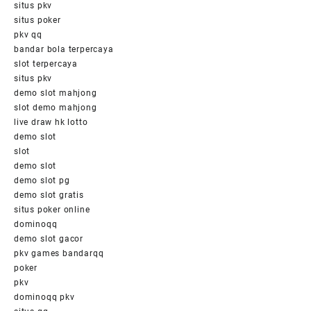
situs pkv
situs poker
pkv qq
bandar bola terpercaya
slot terpercaya
situs pkv
demo slot mahjong
slot demo mahjong
live draw hk lotto
demo slot
slot
demo slot
demo slot pg
demo slot gratis
situs poker online
dominoqq
demo slot gacor
pkv games bandarqq
poker
pkv
dominoqq pkv