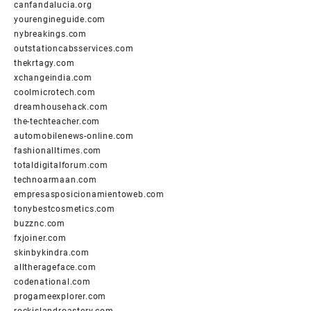
canfandalucia.org
yourengineguide.com
nybreakings.com
outstationcabsservices.com
thekrtagy.com
xchangeindia.com
coolmicrotech.com
dreamhousehack.com
the-techteacher.com
automobilenews-online.com
fashionalltimes.com
totaldigitalforum.com
technoarmaan.com
empresasposicionamientoweb.com
tonybestcosmetics.com
buzznc.com
fxjoiner.com
skinbykindra.com
alltherageface.com
codenational.com
progameexplorer.com