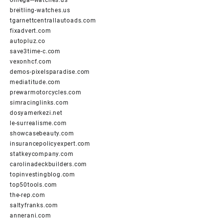
breitling-watches.us
tgarnettcentrallautoads.com
fixadvert.com
autopluz.co
save3time-c.com
vexonhcf.com
demos-pixelsparadise.com
mediatitude.com
prewarmotorcycles.com
simracinglinks.com
dosyamerkezi.net
le-surrealisme.com
showcasebeauty.com
insurancepolicyexpert.com
statkeycompany.com
carolinadeckbuilders.com
topinvestingblog.com
top50tools.com
the-rep.com
saltyfranks.com
annerani.com