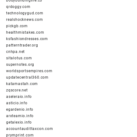
bodybuildinglife.co
qrdoggy.com
technologygud.com
realshocknews.com
pickgb.com
healthmistakes.com
ksfashiondresses.com
patterntrader.org
cnhpa.net
sitalotus.com
supernotes.org
worldsportsempires.com
updatecentral360.com
katamastah.com
zqscore.net
aseleraio.info
asticio.info
egardenio.info
arxteamio.info
getalexio.info
accountaudittaxcon.com
prymprint.com