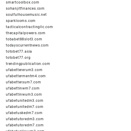
smartcoolbox.com
sohanjitfinances.com
soulfulhousemusic.net
sparklooms.com
tacticalcontractingllc.com
thecapitalpowers.com
tobabet88slot3.com
todayscurrentnews.com
totobet77.asia
totobet77.org
trendingpublication.com
ufabettererum3.com
ufabettermentm4.com
ufabettersum7.com
ufabettinwm7.com
ufabettinwum3.com
ufabetunitedm3.com
ufabetunitedm7.com
ufabetuskedm7.com
ufabetutoredm3.com
ufabetutoredm7.com