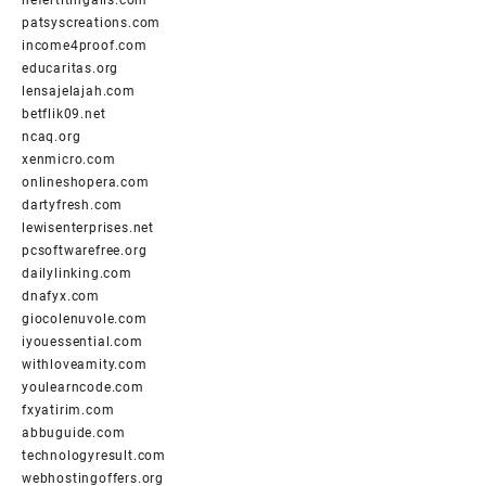
nefertitingalls.com
patsyscreations.com
income4proof.com
educaritas.org
lensajelajah.com
betflik09.net
ncaq.org
xenmicro.com
onlineshopera.com
dartyfresh.com
lewisenterprises.net
pcsoftwarefree.org
dailylinking.com
dnafyx.com
giocolenuvole.com
iyouessential.com
withloveamity.com
youlearncode.com
fxyatirim.com
abbuguide.com
technologyresult.com
webhostingoffers.org