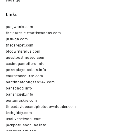
situs qq
Links
punjwanis.com
the-parcs-clematiscondos.com
jusu-gb.com
thecarepet.com
blogwriterplus.com
guestpostingseo.com
casinogambitpro.info
pokerplaymasters.info
courseoncourse.com
bantinbatdongsan247.com
bahednog.info
bahenxgek.info
pertamaskre.com
threadsvideoandphotodownloader.com
techgiddy.com
usalivenetwork.com
jackpotrushonline.info