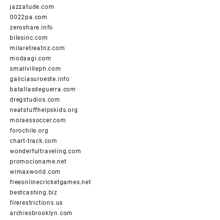
jazzatude.com
0022pa.com
zeroshare.info
bilesinc.com
milaretreatnz.com
modaagi.com
smallvilleph.com
galiciasuroeste.info
batallasdeguerra.com
dregstudios.com
neatstuffhelpskids.org
moraessoccer.com
forochile.org
chart-track.com
wonderfultraveling.com
promocioname.net
wimaxworld.com
freeonlinecricketgames.net
bestcashing.biz
firerestrictions.us
archiesbrooklyn.com