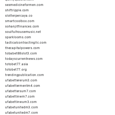
sexmedicineformen.com
shiftripple.com
slotterpercaya.co
smartcoolbox.com
sohanjitfinances.com
soulfulhousemusic.net
sparklooms.com
tacticalcontractingllc.com
thecapitalpowers.com
tobabet88slot3.com
todayscurrentnews.com
totobet77.asia
totobet77.org
trendingpublication.com
ufabettererum3.com
ufabettermentm4.com
ufabettersum7.com
ufabettinwm7.com
ufabettinwum3.com
ufabetunitedm3.com
ufabetunitedm7.com