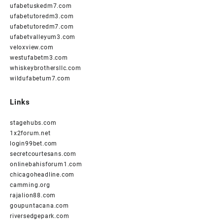
ufabetuskedm7.com
ufabetutoredm3.com
ufabetutoredm7.com
ufabetvalleyum3.com
veloxview.com
westufabetm3.com
whiskeybrothersllc.com
wildufabetum7.com
Links
stagehubs.com
1x2forum.net
login99bet.com
secretcourtesans.com
onlinebahisforum1.com
chicagoheadline.com
camming.org
rajalion88.com
goupuntacana.com
riversedgepark.com