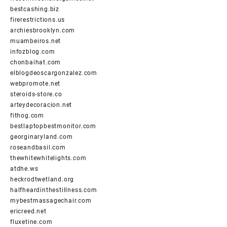
bestcashing.biz
firerestrictions.us
archiesbrooklyn.com
muambeiros.net
infozblog.com
chonbaihat.com
elblogdeoscargonzalez.com
webpromote.net
steroids-store.co
arteydecoracion.net
fithog.com
bestlaptopbestmonitor.com
georginaryland.com
roseandbasil.com
thewhitewhitelights.com
atdhe.ws
heckrodtwetland.org
halfheardinthestillness.com
mybestmassagechair.com
ericreed.net
fluxetine.com