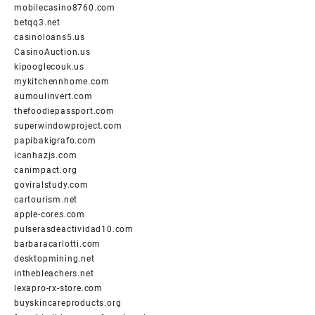
mobilecasino8760.com
betqq3.net
casinoloans5.us
CasinoAuction.us
kipooglecouk.us
mykitchennhome.com
aumoulinvert.com
thefoodiepassport.com
superwindowproject.com
papibakigrafo.com
icanhazjs.com
canimpact.org
goviralstudy.com
cartourism.net
apple-cores.com
pulserasdeactividad10.com
barbaracarlotti.com
desktopmining.net
inthebleachers.net
lexapro-rx-store.com
buyskincareproducts.org