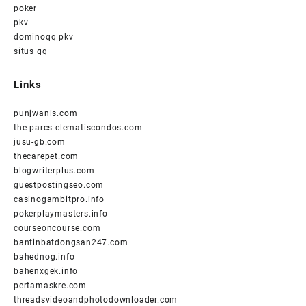
poker
pkv
dominoqq pkv
situs qq
Links
punjwanis.com
the-parcs-clematiscondos.com
jusu-gb.com
thecarepet.com
blogwriterplus.com
guestpostingseo.com
casinogambitpro.info
pokerplaymasters.info
courseoncourse.com
bantinbatdongsan247.com
bahednog.info
bahenxgek.info
pertamaskre.com
threadsvideoandphotodownloader.com