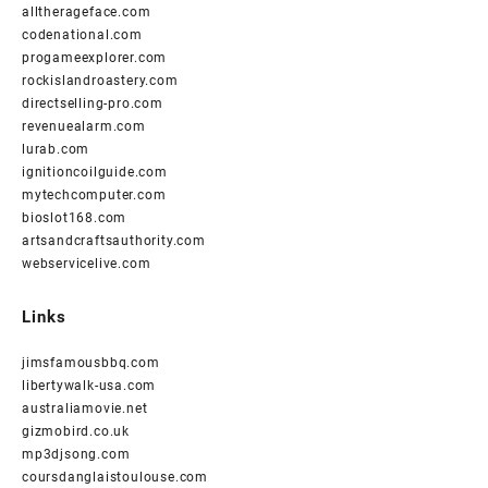
alltherageface.com
codenational.com
progameexplorer.com
rockislandroastery.com
directselling-pro.com
revenuealarm.com
lurab.com
ignitioncoilguide.com
mytechcomputer.com
bioslot168.com
artsandcraftsauthority.com
webservicelive.com
Links
jimsfamousbbq.com
libertywalk-usa.com
australiamovie.net
gizmobird.co.uk
mp3djsong.com
coursdanglaistoulouse.com