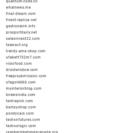
quantum-code.co
whatnews.me
final-dream.com
finest-replica.net
gestioneinh.info
prosportdaily.net
salesinvest22.com
teseract.org
trendy-ama-shop.com
ufabett732m7.com
visiofood.com
droidwindow.com
freeprsubmission.com
ufagold666.com
myinteriorblog.com
bnewsindia.com
techiepick.com
bamzyshop.com
pondycars.com
techonfutures.com
techoologic.com
raspberryketonescanada.org