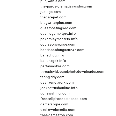
punjwanis.com
the-parcs-clematiscondos.com
jusu-gb.com
thecarepet.com
blogwriterplus.com
guestpostingseo.com
casinogambitpro.info
pokerplaymasters.info
courseoncourse.com
bantinbatdongsan247.com
bahednog.info
bahenxgek.info
pertamaskre.com
threadsvideoandphotodownloader.com
techgiddy.com
usalivenetwork.com
jackpotrushonline.info
ucnewshindi.com
freecellphonedatabase.com
gamersrope.com
exellewebmedia.com
free-gamestop.com