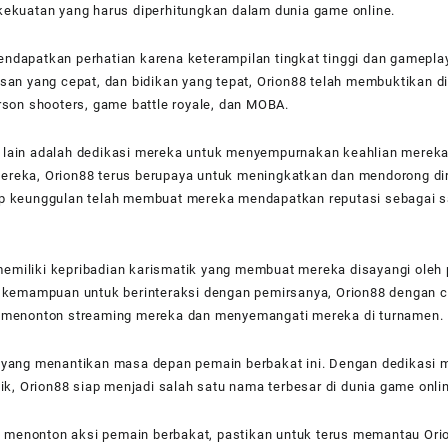
kekuatan yang harus diperhitungkan dalam dunia game online.
ndapatkan perhatian karena keterampilan tingkat tinggi dan gameplay
san yang cepat, dan bidikan yang tepat, Orion88 telah membuktikan di
rson shooters, game battle royale, dan MOBA.
n lain adalah dedikasi mereka untuk menyempurnakan keahlian merek
ereka, Orion88 terus berupaya untuk meningkatkan dan mendorong di
ap keunggulan telah membuat mereka mendapatkan reputasi sebagai s
emiliki kepribadian karismatik yang membuat mereka disayangi oleh
an kemampuan untuk berinteraksi dengan pemirsanya, Orion88 dengan 
menonton streaming mereka dan menyemangati mereka di turnamen.
k yang menantikan masa depan pemain berbakat ini. Dengan dedikasi 
ik, Orion88 siap menjadi salah satu nama terbesar di dunia game onli
 menonton aksi pemain berbakat, pastikan untuk terus memantau Ori