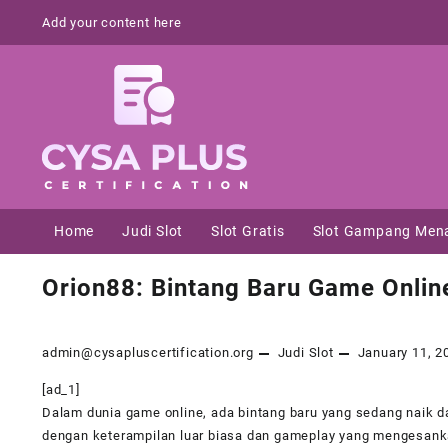
Skip
Add your content here
to
content
Home
Judi Slot
Slot Gratis
Slot Gampang Men
Orion88: Bintang Baru Game Onlin
admin@cysapluscertification.org
Judi Slot
January 11, 2
[ad_1]
Dalam dunia game online, ada bintang baru yang sedang naik 
dengan keterampilan luar biasa dan gameplay yang mengesan