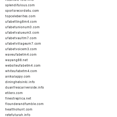
splendifulous.com
sportsrecords4u.com
topceleberites.com
ufabetting8m4.com
ufabetunionum3.com
ufabetvalueum3.com
ufabetvaultm7.com
ufabetvillageum7.com
ufabetvoicem3.com
waveufabetm4.com
wayang88.net
websiteufabetm4.com
whiteufabetm4.com
anikalappy.com
dininghelsinki.info
duanfrescariverside.info
etilerx.com
finestreplica.net
flounderandfumble.com
healthohunt.com
retefuturah.info