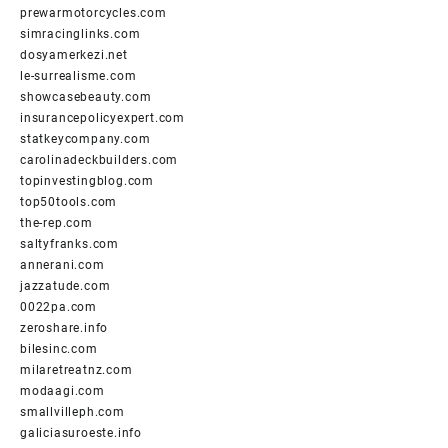
prewarmotorcycles.com
simracinglinks.com
dosyamerkezi.net
le-surrealisme.com
showcasebeauty.com
insurancepolicyexpert.com
statkeycompany.com
carolinadeckbuilders.com
topinvestingblog.com
top50tools.com
the-rep.com
saltyfranks.com
annerani.com
jazzatude.com
0022pa.com
zeroshare.info
bilesinc.com
milaretreatnz.com
modaagi.com
smallvilleph.com
galiciasuroeste.info