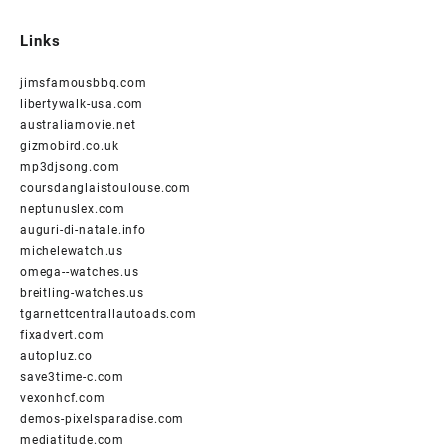
Links
jimsfamousbbq.com
libertywalk-usa.com
australiamovie.net
gizmobird.co.uk
mp3djsong.com
coursdanglaistoulouse.com
neptunuslex.com
auguri-di-natale.info
michelewatch.us
omega--watches.us
breitling-watches.us
tgarnettcentrallautoads.com
fixadvert.com
autopluz.co
save3time-c.com
vexonhcf.com
demos-pixelsparadise.com
mediatitude.com