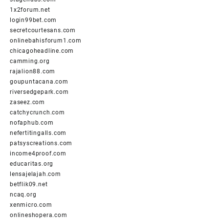
1x2forum.net
login99bet.com
secretcourtesans.com
onlinebahisforum1.com
chicagoheadline.com
camming.org
rajalion88.com
goupuntacana.com
riversedgepark.com
zaseez.com
catchycrunch.com
nofaphub.com
nefertitingalls.com
patsyscreations.com
income4proof.com
educaritas.org
lensajelajah.com
betflik09.net
ncaq.org
xenmicro.com
onlineshopera.com