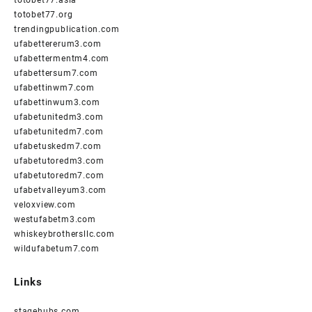
totobet77.org
trendingpublication.com
ufabettererum3.com
ufabettermentm4.com
ufabettersum7.com
ufabettinwm7.com
ufabettinwum3.com
ufabetunitedm3.com
ufabetunitedm7.com
ufabetuskedm7.com
ufabetutoredm3.com
ufabetutoredm7.com
ufabetvalleyum3.com
veloxview.com
westufabetm3.com
whiskeybrothersllc.com
wildufabetum7.com
Links
stagehubs.com