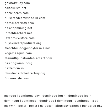
goviralstudy.com
cartourism.net
apple-cores.com
pulserasdeactividad10.com
barbaracarlotti.com
desktopmining.net
inthebleachers.net
lexapro-rx-store.com
buyskincareproducts.org
frenchbulldogpuppyforsale.net
kogamasquid.com
themultiplicationtablechart.com
casinoglamour.org
dextercoin.io
christianarticledirectory.org
5homestyle.com
menuqq
|
dominoqq pkv
|
dominoqq login
|
dominoqq login
|
dominoqq
|
dominoqq
|
dominoqq
|
dominoqq
|
dominoqq
|
slot
maxwin
|
poker
|
poker
|
qq poker
|
situs pkv games
|
bandarqq pkv