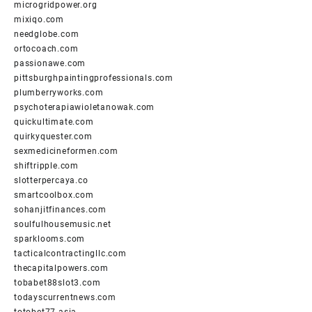
microgridpower.org
mixiqo.com
needglobe.com
ortocoach.com
passionawe.com
pittsburghpaintingprofessionals.com
plumberryworks.com
psychoterapiawioletanowak.com
quickultimate.com
quirkyquester.com
sexmedicineformen.com
shiftripple.com
slotterpercaya.co
smartcoolbox.com
sohanjitfinances.com
soulfulhousemusic.net
sparklooms.com
tacticalcontractingllc.com
thecapitalpowers.com
tobabet88slot3.com
todayscurrentnews.com
totobet77.asia