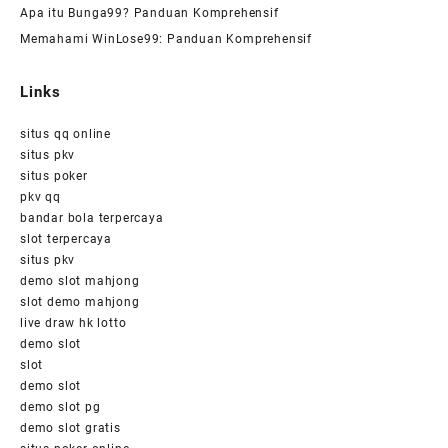
Apa itu Bunga99? Panduan Komprehensif
Memahami WinLose99: Panduan Komprehensif
Links
situs qq online
situs pkv
situs poker
pkv qq
bandar bola terpercaya
slot terpercaya
situs pkv
demo slot mahjong
slot demo mahjong
live draw hk lotto
demo slot
slot
demo slot
demo slot pg
demo slot gratis