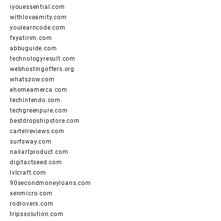
iyouessential.com
withloveamity.com
youlearncode.com
fxyatirim.com
abbuguide.com
technologyresult.com
webhostingoffers.org
whatszow.com
ehomeamerca.com
techintendo.com
techgreenpure.com
bestdropshipstore.com
cartelreviews.com
surfsway.com
nailartproduct.com
digitactseed.com
lvlcraft.com
90secondmoneyloans.com
xenmicro.com
rodrovers.com
tripssolution.com