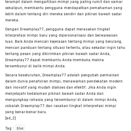
terampil dalam mengartikan mimpi yang paling rumit dan samar
sekalipun, membantu pengguna mendapatkan pemahaman yang
lebih dalam tentang diri mereka sendiri dan pikiran bawah sadar
mereka.
Dengan Dreamplay77, pengguna dapat merasakan tingkat
interpretasi mimpi baru yang dipersonalisasi dan berwawasan
luas. Baik Anda mencari kejelasan tentang mimpi yang berulang,
mencari panduan tentang situasi tertentu, atau sekadar ingin tahu
tentang pesan yang dikirimkan pikiran bawah sadar Anda,
Dreamplay77 dapat membantu Anda membuka makna
tersembunyi di balik mimpi Anda.
Secara keseluruhan, Dreamplay77 adalah pengubah permainan
dalam dunia penafsiran mimpi, menawarkan pendekatan modern
dan inovatif yang mudah diakses dan efektif. Jika Anda ingin
menjelajahi kedalaman pikiran bawah sadar Anda dan
mengungkap rahasia yang tersembunyi di dalam mimpi Anda,
cobalah Dreamplay77 dan rasakan tingkat interpretasi mimpi
yang benar-benar baru.
[ad_2]
Tag :
Slot