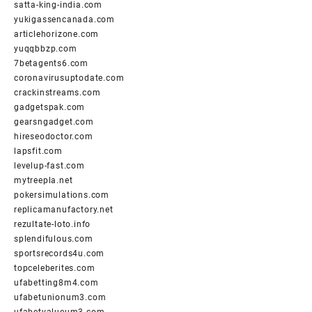
satta-king-india.com
yukigassencanada.com
articlehorizone.com
yuqqbbzp.com
7betagents6.com
coronavirusuptodate.com
crackinstreams.com
gadgetspak.com
gearsngadget.com
hireseodoctor.com
lapsfit.com
levelup-fast.com
mytreepla.net
pokersimulations.com
replicamanufactory.net
rezultate-loto.info
splendifulous.com
sportsrecords4u.com
topceleberites.com
ufabetting8m4.com
ufabetunionum3.com