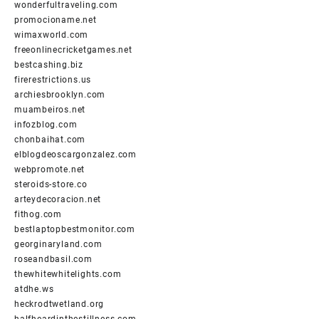
wonderfultraveling.com
promocioname.net
wimaxworld.com
freeonlinecricketgames.net
bestcashing.biz
firerestrictions.us
archiesbrooklyn.com
muambeiros.net
infozblog.com
chonbaihat.com
elblogdeoscargonzalez.com
webpromote.net
steroids-store.co
arteydecoracion.net
fithog.com
bestlaptopbestmonitor.com
georginaryland.com
roseandbasil.com
thewhitewhitelights.com
atdhe.ws
heckrodtwetland.org
halfheardinthestillness.com