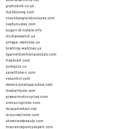
gizmobird.co.uk
mp3djsong.com
coursdanglaistoulouse.com
neptunuslex.com
auguri-di-natale.info
michelewatch.us
omega--watches.us
breitling-watches.us
tgarnettcentrallautoads.com
fixadvert.com
autopluz.co
save3time-c.com
vexonhcf.com
demos-pixelsparadise.com
mediatitude.com
prewarmotorcycles.com
simracinglinks.com
dosyamerkezi.net
le-surrealisme.com
showcasebeauty.com
insurancepolicyexpert.com