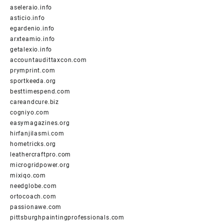
aseleraio.info
asticio.info
egardenio.info
arxteamio.info
getalexio.info
accountaudittaxcon.com
prymprint.com
sportkeeda.org
besttimespend.com
careandcure.biz
cogniyo.com
easymagazines.org
hirfanjilasmi.com
hometricks.org
leathercraftpro.com
microgridpower.org
mixiqo.com
needglobe.com
ortocoach.com
passionawe.com
pittsburghpaintingprofessionals.com