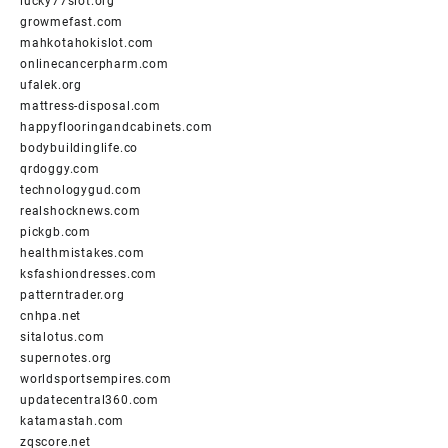
lucky77slot.org
growmefast.com
mahkotahokislot.com
onlinecancerpharm.com
ufalek.org
mattress-disposal.com
happyflooringandcabinets.com
bodybuildinglife.co
qrdoggy.com
technologygud.com
realshocknews.com
pickgb.com
healthmistakes.com
ksfashiondresses.com
patterntrader.org
cnhpa.net
sitalotus.com
supernotes.org
worldsportsempires.com
updatecentral360.com
katamastah.com
zqscore.net