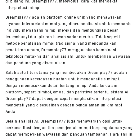
di bidang ini, Dreamplay77, merevolusi cara kita mendekati
interpretasi mimpi.
Dreamplay77 adalah platform online unik yang menawarkan
layanan interpretasi mimpi yang dipersonalisasi untuk membantu
individu memahami mimpi mereka dan mengungkap pesan
tersembunyi dari pikiran bawah sadar mereka. Tidak seperti
metode penafsiran mimpi tradisional yang mengandalkan
penafsiran umum, Dreamplay77 menggunakan kombinasi
teknologi mutakhir dan analisis ahli untuk memberikan wawasan
dan panduan yang disesuaikan.
Salah satu fitur utama yang membedakan Dreamplay77 adalah
penggunaan kecerdasan buatan untuk menganalisis mimpi.
Dengan memasukkan detail tentang mimpi Anda ke dalam
platform, seperti simbol, emosi, dan peristiwa tertentu, sistem AI
Dreamplay77 dapat dengan cepat menghasilkan interpretasi
mendetail yang disesuaikan dengan pengalaman unik mimpi
Anda.
Selain analisis AI, Dreamplay77 juga menawarkan opsi untuk
berkonsultasi dengan tim penerjemah mimpi berpengalaman yang
dapat memberikan wawasan dan panduan tambahan. Para ahli ini