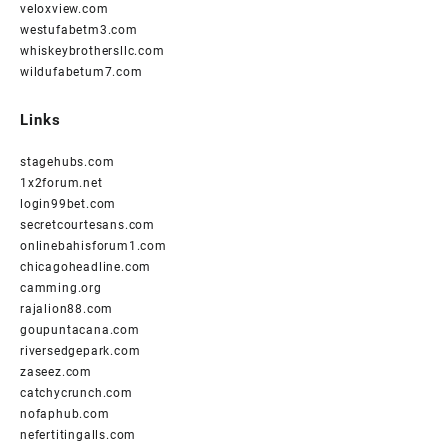
veloxview.com
westufabetm3.com
whiskeybrothersllc.com
wildufabetum7.com
Links
stagehubs.com
1x2forum.net
login99bet.com
secretcourtesans.com
onlinebahisforum1.com
chicagoheadline.com
camming.org
rajalion88.com
goupuntacana.com
riversedgepark.com
zaseez.com
catchycrunch.com
nofaphub.com
nefertitingalls.com