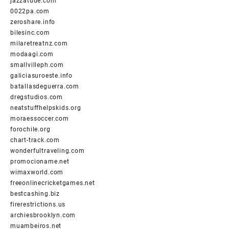
jazzatude.com
0022pa.com
zeroshare.info
bilesinc.com
milaretreatnz.com
modaagi.com
smallvilleph.com
galiciasuroeste.info
batallasdeguerra.com
dregstudios.com
neatstuffhelpskids.org
moraessoccer.com
forochile.org
chart-track.com
wonderfultraveling.com
promocioname.net
wimaxworld.com
freeonlinecricketgames.net
bestcashing.biz
firerestrictions.us
archiesbrooklyn.com
muambeiros.net