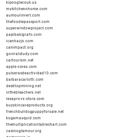
kipooglecouk.us
mykitchennhome.com
aumoulinvert.com
thefoodiepassport.com
superwindowproject.com
papibakigrafo.com
icanhazjs.com
canimpact.org
goviralstudy.com
cartourism.net
apple-cores.com
pulserasdeactividad10.com
barbaracarlotti.com
desktopmining.net
inthebleachers.net
lexapro-rx-store.com
buyskincareproducts.org
frenchbulldogpuppyforsale.net
kogamasquid.com
themultiplicationtablechart.com
casinoglamour.org