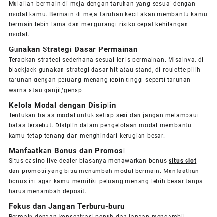
Mulailah bermain di meja dengan taruhan yang sesuai dengan
modal kamu. Bermain di meja taruhan kecil akan membantu kamu
bermain lebih lama dan mengurangi risiko cepat kehilangan
modal.
Gunakan Strategi Dasar Permainan
Terapkan strategi sederhana sesuai jenis permainan. Misalnya, di
blackjack gunakan strategi dasar hit atau stand, di roulette pilih
taruhan dengan peluang menang lebih tinggi seperti taruhan
warna atau ganjil/genap.
Kelola Modal dengan Disiplin
Tentukan batas modal untuk setiap sesi dan jangan melampaui
batas tersebut. Disiplin dalam pengelolaan modal membantu
kamu tetap tenang dan menghindari kerugian besar.
Manfaatkan Bonus dan Promosi
Situs casino live dealer biasanya menawarkan bonus
situs slot
dan promosi yang bisa menambah modal bermain. Manfaatkan
bonus ini agar kamu memiliki peluang menang lebih besar tanpa
harus menambah deposit.
Fokus dan Jangan Terburu-buru
Bermain dengan konsentrasi penuh dan jangan mengambil