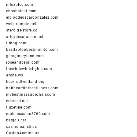
infozblog.com
chonbaihat.com
elblogdeoscargonzalez.com
webpromote.net
steroids-store.co
arteydecoracion.net
fithog.com
bestlaptopbestmonitor.com
georginaryland.com
roseandbasil.com
thewhitewhitelights.com
atdhe.ws
heckrodtwetland.org
halfheardinthestillness.com
mybestmassagechair.com
ericreed.net
fluxetine.com
mobilecasino8760.com
betqq3.net
casinoloans5.us
CasinoAuction.us