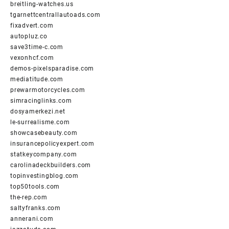
breitling-watches.us
tgarnettcentrallautoads.com
fixadvert.com
autopluz.co
save3time-c.com
vexonhcf.com
demos-pixelsparadise.com
mediatitude.com
prewarmotorcycles.com
simracinglinks.com
dosyamerkezi.net
le-surrealisme.com
showcasebeauty.com
insurancepolicyexpert.com
statkeycompany.com
carolinadeckbuilders.com
topinvestingblog.com
top50tools.com
the-rep.com
saltyfranks.com
annerani.com