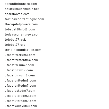
sohanjitfinances.com
soulfulhousemusic.net
sparklooms.com
tacticalcontractingllc.com
thecapitalpowers.com
tobabet88slot3.com
todayscurrentnews.com
totobet77.asia
totobet77.org
trendingpublication.com
ufabettererum3.com
ufabettermentm4.com
ufabettersum7.com
ufabettinwm7.com
ufabettinwum3.com
ufabetunitedm3.com
ufabetunitedm7.com
ufabetuskedm7.com
ufabetutoredm3.com
ufabetutoredm7.com
ufabetvalleyum3.com