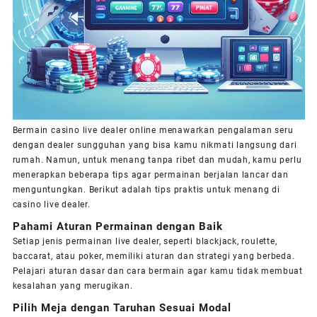
Bermain casino live dealer online menawarkan pengalaman seru
dengan dealer sungguhan yang bisa kamu nikmati langsung dari
rumah. Namun, untuk menang tanpa ribet dan mudah, kamu perlu
menerapkan beberapa tips agar permainan berjalan lancar dan
menguntungkan. Berikut adalah tips praktis untuk menang di
casino live dealer.
Pahami Aturan Permainan dengan Baik
Setiap jenis permainan live dealer, seperti blackjack, roulette,
baccarat, atau poker, memiliki aturan dan strategi yang berbeda.
Pelajari aturan dasar dan cara bermain agar kamu tidak membuat
kesalahan yang merugikan.
Pilih Meja dengan Taruhan Sesuai Modal