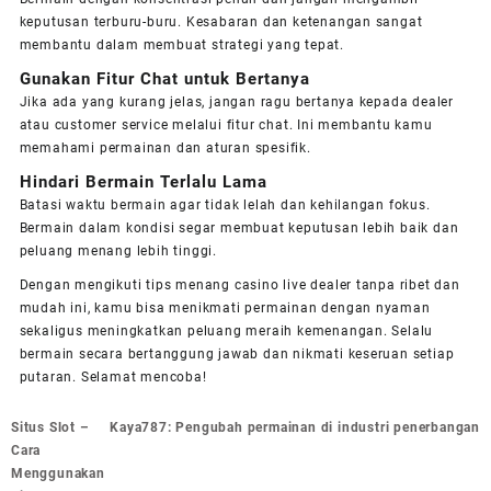
keputusan terburu-buru. Kesabaran dan ketenangan sangat
membantu dalam membuat strategi yang tepat.
Gunakan Fitur Chat untuk Bertanya
Jika ada yang kurang jelas, jangan ragu bertanya kepada dealer
atau customer service melalui fitur chat. Ini membantu kamu
memahami permainan dan aturan spesifik.
Hindari Bermain Terlalu Lama
Batasi waktu bermain agar tidak lelah dan kehilangan fokus.
Bermain dalam kondisi segar membuat keputusan lebih baik dan
peluang menang lebih tinggi.
Dengan mengikuti tips menang casino live dealer tanpa ribet dan
mudah ini, kamu bisa menikmati permainan dengan nyaman
sekaligus meningkatkan peluang meraih kemenangan. Selalu
bermain secara bertanggung jawab dan nikmati keseruan setiap
putaran. Selamat mencoba!
Post
Situs Slot –
Kaya787: Pengubah permainan di industri penerbangan
navigation
Cara
Menggunakan