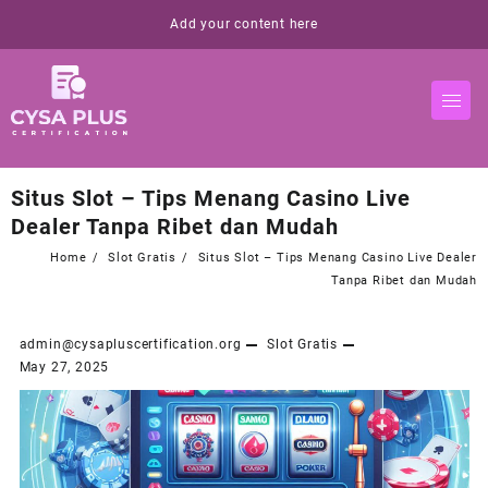
Skip
Add your content here
to
content
Situs Slot – Tips Menang Casino Live
Dealer Tanpa Ribet dan Mudah
Home
Slot Gratis
Situs Slot – Tips Menang Casino Live Dealer
Tanpa Ribet dan Mudah
admin@cysapluscertification.org
Slot Gratis
May 27, 2025