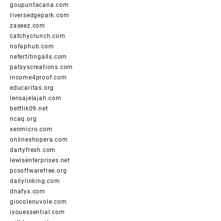
goupuntacana.com
riversedgepark.com
zaseez.com
catchycrunch.com
nofaphub.com
nefertitingalls.com
patsyscreations.com
income4proof.com
educaritas.org
lensajelajah.com
betflik09.net
ncaq.org
xenmicro.com
onlineshopera.com
dartyfresh.com
lewisenterprises.net
pcsoftwarefree.org
dailylinking.com
dnafyx.com
giocolenuvole.com
iyouessential.com