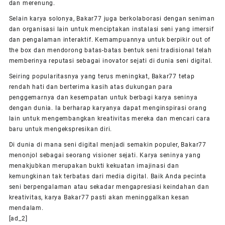
dan merenung.
Selain karya solonya, Bakar77 juga berkolaborasi dengan seniman
dan organisasi lain untuk menciptakan instalasi seni yang imersif
dan pengalaman interaktif. Kemampuannya untuk berpikir out of
the box dan mendorong batas-batas bentuk seni tradisional telah
memberinya reputasi sebagai inovator sejati di dunia seni digital.
Seiring popularitasnya yang terus meningkat, Bakar77 tetap
rendah hati dan berterima kasih atas dukungan para
penggemarnya dan kesempatan untuk berbagi karya seninya
dengan dunia. Ia berharap karyanya dapat menginspirasi orang
lain untuk mengembangkan kreativitas mereka dan mencari cara
baru untuk mengekspresikan diri.
Di dunia di mana seni digital menjadi semakin populer, Bakar77
menonjol sebagai seorang visioner sejati. Karya seninya yang
menakjubkan merupakan bukti kekuatan imajinasi dan
kemungkinan tak terbatas dari media digital. Baik Anda pecinta
seni berpengalaman atau sekadar mengapresiasi keindahan dan
kreativitas, karya Bakar77 pasti akan meninggalkan kesan
mendalam.
[ad_2]