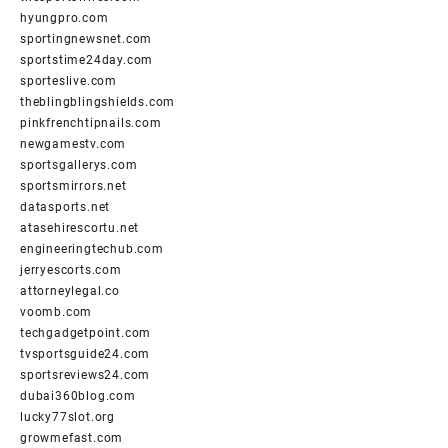
hyungpro.com
sportingnewsnet.com
sportstime24day.com
sporteslive.com
theblingblingshields.com
pinkfrenchtipnails.com
newgamestv.com
sportsgallerys.com
sportsmirrors.net
datasports.net
atasehirescortu.net
engineeringtechub.com
jerryescorts.com
attorneylegal.co
voomb.com
techgadgetpoint.com
tvsportsguide24.com
sportsreviews24.com
dubai360blog.com
lucky77slot.org
growmefast.com