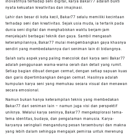
inovatifnya terhadap seni digital, karya Bakar77 adalah bukti
nyata kekuatan kreativitas dan imajinasi.
Lahir dan besar di kota kecil, Bakar77 selalu memiliki kecintaan
terhadap seni dan kreativitas. Sejak usia muda, ia tertarik pada
dunia seni digital dan menghabiskan waktu berjam-jam
menjelajahi berbagai teknik dan gaya. Sambil mengasah
keterampilannya, Bakar77 mulai mengembangkan gaya khasnya
sendiri yang membedakannya dari seniman lain di bidangnya.
Salah satu aspek yang paling mencolok dari karya seni Bakar77
adalah penggunaan warna-warna cerah dan detail yang rumit.
Setiap bagian dibuat dengan cermat, dengan setiap sapuan kuas
dan garis dipertimbangkan dengan cermat. Hasilnya adalah
kumpulan karya seni yang memukau secara visual dan menawan
secara emosional.
Namun bukan hanya keterampilan teknis yang membedakan
Bakar77 dari seniman lain – namun juga visi dan perspektif
uniknya. Melalui karya seninya, Bakar77 mengeksplorasi tema-
tema identitas, budaya, dan pengalaman manusia. Karya-
karyanya seringkali mengandung pesan tersembunyi dan makna
yang lebih dalam sehingga mengajak pemirsa untuk merenung