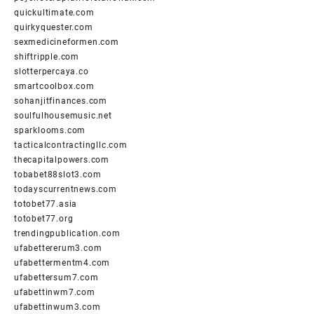
quickultimate.com
quirkyquester.com
sexmedicineformen.com
shiftripple.com
slotterpercaya.co
smartcoolbox.com
sohanjitfinances.com
soulfulhousemusic.net
sparklooms.com
tacticalcontractingllc.com
thecapitalpowers.com
tobabet88slot3.com
todayscurrentnews.com
totobet77.asia
totobet77.org
trendingpublication.com
ufabettererum3.com
ufabettermentm4.com
ufabettersum7.com
ufabettinwm7.com
ufabettinwum3.com