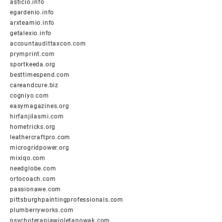
asticio.info
egardenio.info
arxteamio.info
getalexio.info
accountaudittaxcon.com
prymprint.com
sportkeeda.org
besttimespend.com
careandcure.biz
cogniyo.com
easymagazines.org
hirfanjilasmi.com
hometricks.org
leathercraftpro.com
microgridpower.org
mixiqo.com
needglobe.com
ortocoach.com
passionawe.com
pittsburghpaintingprofessionals.com
plumberryworks.com
psychoterapiawioletanowak.com