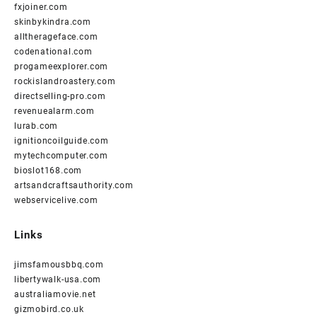
fxjoiner.com
skinbykindra.com
alltherageface.com
codenational.com
progameexplorer.com
rockislandroastery.com
directselling-pro.com
revenuealarm.com
lurab.com
ignitioncoilguide.com
mytechcomputer.com
bioslot168.com
artsandcraftsauthority.com
webservicelive.com
Links
jimsfamousbbq.com
libertywalk-usa.com
australiamovie.net
gizmobird.co.uk