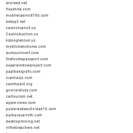
ericreed.net
fluxetine.com
mobilecasino8760.com
betqq3.net
casinoloans5.us
CasinoAuction.us
kipooglecouk.us
mykitchennhome.com
aumoulinvert.com
thefoodiepassport.com
superwindowproject.com
papibakigrafo.com
icanhazjs.com
canimpact.org
goviralstudy.com
cartourism.net
apple-cores.com
pulserasdeactividad10.com
barbaracarlotti.com
desktopmining.net
inthebleachers.net