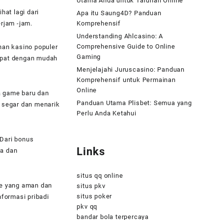
Utama Anda untuk Taruhan Online
at lagi dari
Apa itu Saung4D? Panduan
rjam -jam.
Komprehensif
Understanding Ahlcasino: A
Comprehensive Guide to Online
nan kasino populer
Gaming
apat dengan mudah
Menjelajahi Juruscasino: Panduan
Komprehensif untuk Permainan
Online
ga game baru dan
Panduan Utama Plisbet: Semua yang
g segar dan menarik
Perlu Anda Ketahui
Dari bonus
Links
da dan
situs qq online
e yang aman dan
situs pkv
situs poker
formasi pribadi
pkv qq
bandar bola terpercaya