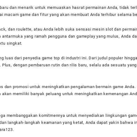
aru dan menarik untuk memuaskan hasrat permainan Anda, tidak terlih
gai macam game dan fitur yang akan membuat Anda terhibur selama be
ck, dan roulette, atau Anda lebih suka sensasi mesin slot dan permai
an antarmuka yang ramah pengguna dan gameplay yang mulus, Anda d
tu singkat.
 luas dari penyedia game top di industri ini. Dari judul populer hing
h. Plus, dengan pembaruan rutin dan rilis baru, selalu ada sesuatu yan
nus dan promosi untuk meningkatkan pengalaman bermain game Anda. 
da akan memiliki banyak peluang untuk meningkatkan kemenangan An
 juga membanggakan komitmennya untuk menyediakan lingkungan gam
dan langkah-langkah keamanan yang ketat, Anda dapat yakin bahwa in
ara123.