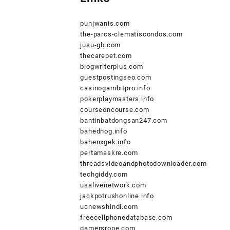
punjwanis.com
the-parcs-clematiscondos.com
jusu-gb.com
thecarepet.com
blogwriterplus.com
guestpostingseo.com
casinogambitpro.info
pokerplaymasters.info
courseoncourse.com
bantinbatdongsan247.com
bahednog.info
bahenxgek.info
pertamaskre.com
threadsvideoandphotodownloader.com
techgiddy.com
usalivenetwork.com
jackpotrushonline.info
ucnewshindi.com
freecellphonedatabase.com
gamersrope.com