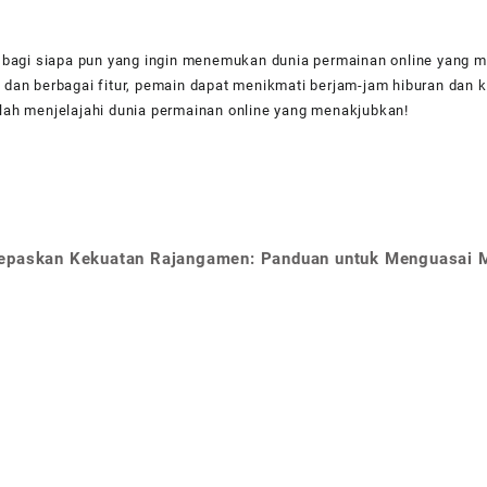
s bagi siapa pun yang ingin menemukan dunia permainan online yang 
dan berbagai fitur, pemain dapat menikmati berjam-jam hiburan dan 
lah menjelajahi dunia permainan online yang menakjubkan!
epaskan Kekuatan Rajangamen: Panduan untuk Menguasai Mo