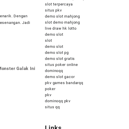
slot terpercaya
situs pkv
menarik. Dengan
demo slot mahjong
slot demo mahjong
kesenangan. Jadi
live draw hk lotto
demo slot
slot
demo slot
demo slot pg
demo slot gratis
situs poker online
nster Galak Ini
dominoqq
demo slot gacor
pkv games bandarqq
poker
pkv
dominoqq pkv
situs qq
Links