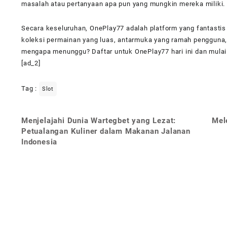
masalah atau pertanyaan apa pun yang mungkin mereka miliki.
Secara keseluruhan, OnePlay77 adalah platform yang fantasti
koleksi permainan yang luas, antarmuka yang ramah pengguna, 
mengapa menunggu? Daftar untuk OnePlay77 hari ini dan mulai
[ad_2]
Tag :
Slot
Menjelajahi Dunia Wartegbet yang Lezat:
Mel
Post
Petualangan Kuliner dalam Makanan Jalanan
navigation
Indonesia