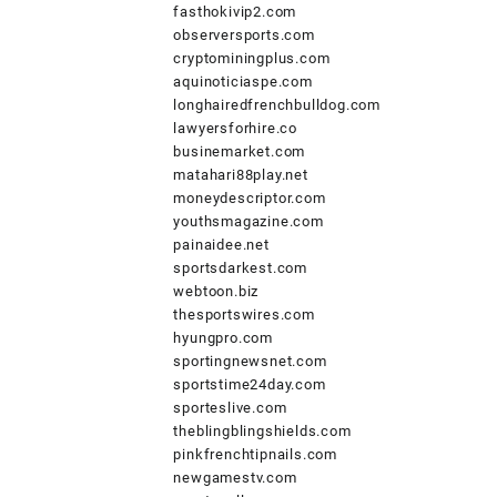
fasthokivip2.com
observersports.com
cryptominingplus.com
aquinoticiaspe.com
longhairedfrenchbulldog.com
lawyersforhire.co
businemarket.com
matahari88play.net
moneydescriptor.com
youthsmagazine.com
painaidee.net
sportsdarkest.com
webtoon.biz
thesportswires.com
hyungpro.com
sportingnewsnet.com
sportstime24day.com
sporteslive.com
theblingblingshields.com
pinkfrenchtipnails.com
newgamestv.com