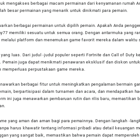
ntuk mengakses berbagai macam permainan dari kenyamanan rumah An
ah besar permainan yang menarik untuk dinikmati para pemain.
arkan berbagai permainan untuk dipilih pemain. Apakah Anda pengge
ePlay77 memiliki sesuatu untuk semua orang. Dengan antarmuka yang 
melalui platform dan menemukan game favorit mereka dalam waktu s
ng luas. Dari judul -judul populer seperti Fortnite dan Call of Duty 
orm. Pemain juga dapat menikmati penawaran eksklusif dan diskon untu
gin memperluas perpustakaan game mereka.
enawarkan berbagai fitur untuk meningkatkan pengalaman bermain g
main, berpartisipasi dalam turnamen dan acara, dan mendapatkan ha
rm ini juga menawarkan pembaruan rutin dan rilis baru, memastikan
an.
ame yang aman dan aman bagi para pemainnya. Dengan langkah -lan
anpa harus khawatir tentang informasi pribadi atau detail keuangan 
nggan yang sangat baik, memastikan bahwa pemain dapat memperoleh