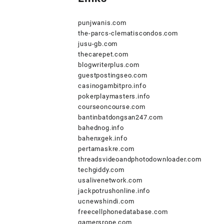
punjwanis.com
the-parcs-clematiscondos.com
jusu-gb.com
thecarepet.com
blogwriterplus.com
guestpostingseo.com
casinogambitpro.info
pokerplaymasters.info
courseoncourse.com
bantinbatdongsan247.com
bahednog.info
bahenxgek.info
pertamaskre.com
threadsvideoandphotodownloader.com
techgiddy.com
usalivenetwork.com
jackpotrushonline.info
ucnewshindi.com
freecellphonedatabase.com
gamersrope.com