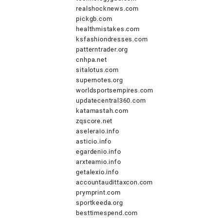
realshocknews.com
pickgb.com
healthmistakes.com
ksfashiondresses.com
patterntrader.org
cnhpa.net
sitalotus.com
supernotes.org
worldsportsempires.com
updatecentral360.com
katamastah.com
zqscore.net
aseleraio.info
asticio.info
egardenio.info
arxteamio.info
getalexio.info
accountaudittaxcon.com
prymprint.com
sportkeeda.org
besttimespend.com