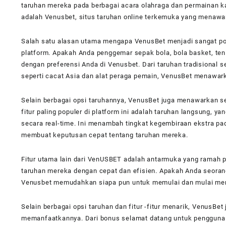
taruhan mereka pada berbagai acara olahraga dan permainan ka
adalah Venusbet, situs taruhan online terkemuka yang menawar
Salah satu alasan utama mengapa VenusBet menjadi sangat popul
platform. Apakah Anda penggemar sepak bola, bola basket, ten
dengan preferensi Anda di Venusbet. Dari taruhan tradisional 
seperti cacat Asia dan alat peraga pemain, VenusBet menawar
Selain berbagai opsi taruhannya, VenusBet juga menawarkan se
fitur paling populer di platform ini adalah taruhan langsung,
secara real-time. Ini menambah tingkat kegembiraan ekstra p
membuat keputusan cepat tentang taruhan mereka.
Fitur utama lain dari VenUSBET adalah antarmuka yang rama
taruhan mereka dengan cepat dan efisien. Apakah Anda seorang
Venusbet memudahkan siapa pun untuk memulai dan mulai men
Selain berbagai opsi taruhan dan fitur -fitur menarik, Venus
memanfaatkannya. Dari bonus selamat datang untuk pengguna 