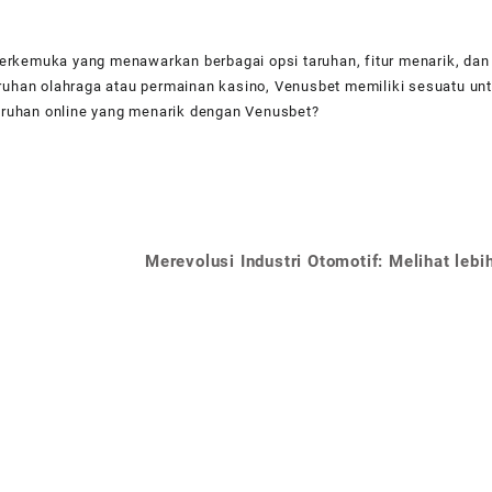
terkemuka yang menawarkan berbagai opsi taruhan, fitur menarik, dan
uhan olahraga atau permainan kasino, Venusbet memiliki sesuatu un
aruhan online yang menarik dengan Venusbet?
Merevolusi Industri Otomotif: Melihat leb