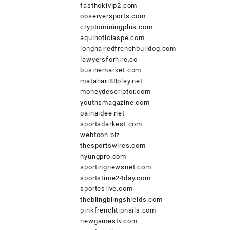
fasthokivip2.com
observersports.com
cryptominingplus.com
aquinoticiaspe.com
longhairedfrenchbulldog.com
lawyersforhire.co
businemarket.com
matahari88play.net
moneydescriptor.com
youthsmagazine.com
painaidee.net
sportsdarkest.com
webtoon.biz
thesportswires.com
hyungpro.com
sportingnewsnet.com
sportstime24day.com
sporteslive.com
theblingblingshields.com
pinkfrenchtipnails.com
newgamestv.com