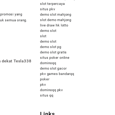
slot terpercaya
situs pkv
 promosi yang
demo slot mahjong
slot demo mahjong
tuk semua orang.
live draw hk lotto
demo slot
slot
demo slot
demo slot pg
demo slot gratis
situs poker online
ih dekat Tesla338
dominoqq
demo slot gacor
pkv games bandarqq
poker
pkv
dominoqq pkv
situs qq
Links