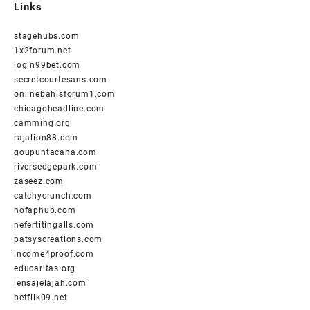
Links
stagehubs.com
1x2forum.net
login99bet.com
secretcourtesans.com
onlinebahisforum1.com
chicagoheadline.com
camming.org
rajalion88.com
goupuntacana.com
riversedgepark.com
zaseez.com
catchycrunch.com
nofaphub.com
nefertitingalls.com
patsyscreations.com
income4proof.com
educaritas.org
lensajelajah.com
betflik09.net