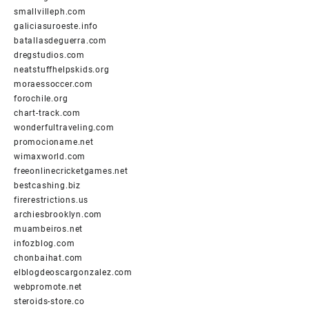
smallvilleph.com
galiciasuroeste.info
batallasdeguerra.com
dregstudios.com
neatstuffhelpskids.org
moraessoccer.com
forochile.org
chart-track.com
wonderfultraveling.com
promocioname.net
wimaxworld.com
freeonlinecricketgames.net
bestcashing.biz
firerestrictions.us
archiesbrooklyn.com
muambeiros.net
infozblog.com
chonbaihat.com
elblogdeoscargonzalez.com
webpromote.net
steroids-store.co