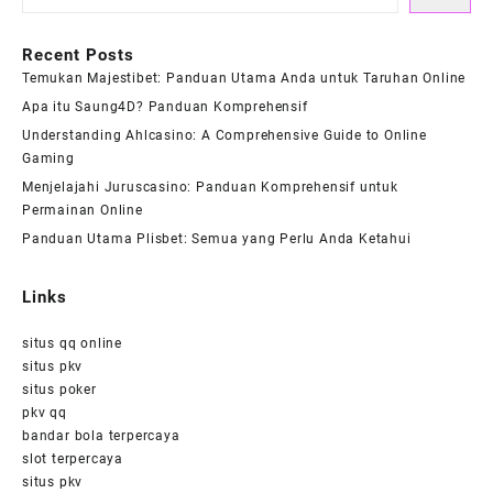
Recent Posts
Temukan Majestibet: Panduan Utama Anda untuk Taruhan Online
Apa itu Saung4D? Panduan Komprehensif
Understanding Ahlcasino: A Comprehensive Guide to Online
Gaming
Menjelajahi Juruscasino: Panduan Komprehensif untuk
Permainan Online
Panduan Utama Plisbet: Semua yang Perlu Anda Ketahui
Links
situs qq online
situs pkv
situs poker
pkv qq
bandar bola terpercaya
slot terpercaya
situs pkv