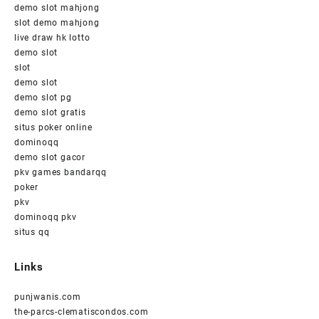
demo slot mahjong
slot demo mahjong
live draw hk lotto
demo slot
slot
demo slot
demo slot pg
demo slot gratis
situs poker online
dominoqq
demo slot gacor
pkv games bandarqq
poker
pkv
dominoqq pkv
situs qq
Links
punjwanis.com
the-parcs-clematiscondos.com