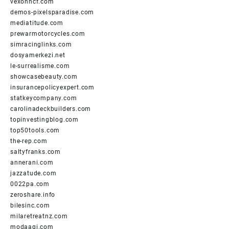
vexonhcf.com
demos-pixelsparadise.com
mediatitude.com
prewarmotorcycles.com
simracinglinks.com
dosyamerkezi.net
le-surrealisme.com
showcasebeauty.com
insurancepolicyexpert.com
statkeycompany.com
carolinadeckbuilders.com
topinvestingblog.com
top50tools.com
the-rep.com
saltyfranks.com
annerani.com
jazzatude.com
0022pa.com
zeroshare.info
bilesinc.com
milaretreatnz.com
modaagi.com