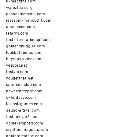
ukmagzine.com
wareztech.org
usabestnetwork.com
jessepinkmanoutfit.com
umailsend.com
retarys.com
fasterformationcpf.com
goldensnuggles.com
lookbattlemap.com
buyrdpservice.com
yesport.net
tostylo.com
yougetthat.net
sportsnetclub.com
newbestcrypto.com
oxfordsave.com
iclassicgames.com
saung-artikel.com
fasthokivip2.com
observersports.com
cryptominingplus.com
aquinoticiaspe.com