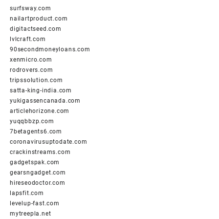
surfsway.com
nailartproduct.com
digitactseed.com
lvlcraft.com
90secondmoneyloans.com
xenmicro.com
rodrovers.com
tripssolution.com
satta-king-india.com
yukigassencanada.com
articlehorizone.com
yuqqbbzp.com
7betagents6.com
coronavirusuptodate.com
crackinstreams.com
gadgetspak.com
gearsngadget.com
hireseodoctor.com
lapsfit.com
levelup-fast.com
mytreepla.net