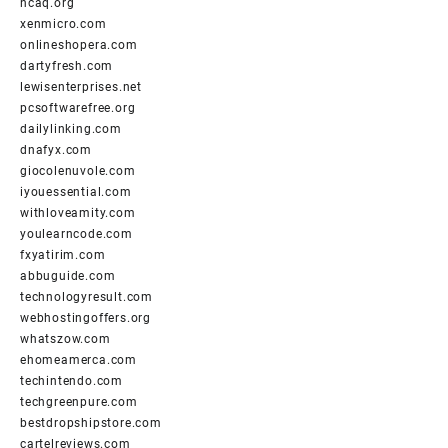
ncaq.org
xenmicro.com
onlineshopera.com
dartyfresh.com
lewisenterprises.net
pcsoftwarefree.org
dailylinking.com
dnafyx.com
giocolenuvole.com
iyouessential.com
withloveamity.com
youlearncode.com
fxyatirim.com
abbuguide.com
technologyresult.com
webhostingoffers.org
whatszow.com
ehomeamerca.com
techintendo.com
techgreenpure.com
bestdropshipstore.com
cartelreviews.com