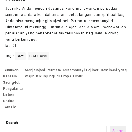
Jadi jika Anda mencari destinasi yang menawarkan perpaduan
sempurna antara keindahan alam, petualangan, dan spiritualitas,
Anda bisa mengunjungi Majestibet. Permata tersembunyi di
Himalaya ini menunggu untuk dijelajahi dan dialami, menawarkan
perjalanan yang benar-benar tak terlupakan bagi semua orang
yang berkunjung.
[ad_2]
Tag :
Slot
Slot Gacor
Post
Temukan
Menjelajahi Permata Tersembunyi Gajibet: Destinasi yang
navigation
Rahasia
Wajib Dikunjungi di Eropa Timur
Saung4d:
Pengalaman
Lotere
Online
Terbaik
Search
Search