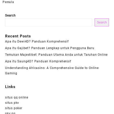
Pemula
Search
Search
Recent Posts
Apa itu Dewi4D? Panduan Komprehensif
Apa itu Gajibet? Panduan Lengkap untuk Pengguna Baru
Temukan Majestibet: Panduan Utama Anda untuk Taruhan Online
Apa itu Saung4D? Panduan Komprehensif
Understanding Ahlcasino: A Comprehensive Guide to Online
Gaming
Links
situs qq online
situs pkv
situs poker
pkv qq