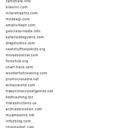
zeroshare.info
bilesinc.com
milaretreatnz.com
modaagi.com
smallvilleph.com
galiciasuroeste.info
batallasdeguerra.com
dregstudios.com
neatstuffhelpskids.org
moraessoccer.com
forochile.org
chart-track.com
wonderfultraveling.com
promocioname.net
wimaxworld.com
freeonlinecricketgames.net
bestcashing.biz
firerestrictions.us
archiesbrooklyn.com
muambeiros.net
infozblog.com
chonbaihat.com