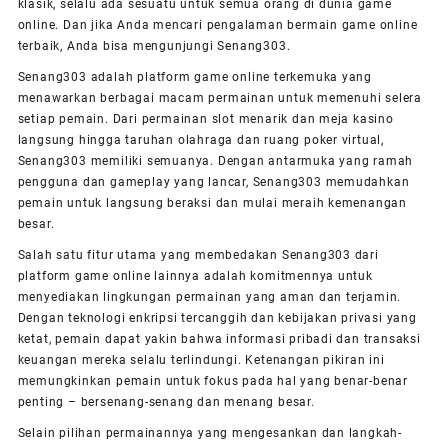
klasik, selalu ada sesuatu untuk semua orang di dunia game
online. Dan jika Anda mencari pengalaman bermain game online
terbaik, Anda bisa mengunjungi Senang303.
Senang303 adalah platform game online terkemuka yang
menawarkan berbagai macam permainan untuk memenuhi selera
setiap pemain. Dari permainan slot menarik dan meja kasino
langsung hingga taruhan olahraga dan ruang poker virtual,
Senang303 memiliki semuanya. Dengan antarmuka yang ramah
pengguna dan gameplay yang lancar, Senang303 memudahkan
pemain untuk langsung beraksi dan mulai meraih kemenangan
besar.
Salah satu fitur utama yang membedakan Senang303 dari
platform game online lainnya adalah komitmennya untuk
menyediakan lingkungan permainan yang aman dan terjamin.
Dengan teknologi enkripsi tercanggih dan kebijakan privasi yang
ketat, pemain dapat yakin bahwa informasi pribadi dan transaksi
keuangan mereka selalu terlindungi. Ketenangan pikiran ini
memungkinkan pemain untuk fokus pada hal yang benar-benar
penting – bersenang-senang dan menang besar.
Selain pilihan permainannya yang mengesankan dan langkah-