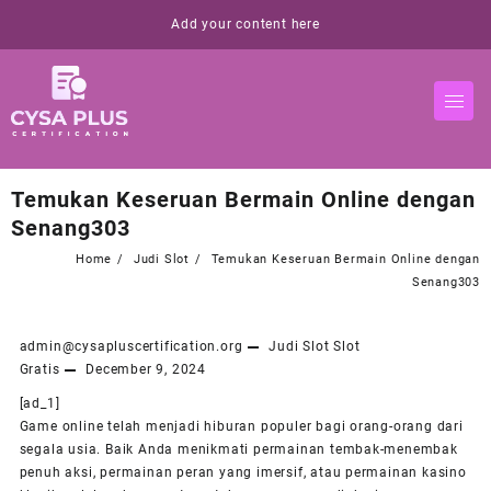
Skip
Add your content here
to
content
Temukan Keseruan Bermain Online dengan
Senang303
Home
Judi Slot
Temukan Keseruan Bermain Online dengan
Senang303
admin@cysapluscertification.org
Judi Slot
Slot
Gratis
December 9, 2024
[ad_1]
Game online telah menjadi hiburan populer bagi orang-orang dari
segala usia. Baik Anda menikmati permainan tembak-menembak
penuh aksi, permainan peran yang imersif, atau permainan kasino