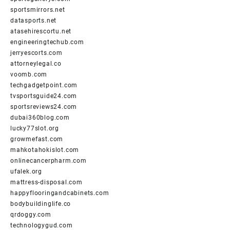
sportsmirrors.net
datasports.net
atasehirescortu.net
engineeringtechub.com
jerryescorts.com
attorneylegal.co
voomb.com
techgadgetpoint.com
tvsportsguide24.com
sportsreviews24.com
dubai360blog.com
lucky77slot.org
growmefast.com
mahkotahokislot.com
onlinecancerpharm.com
ufalek.org
mattress-disposal.com
happyflooringandcabinets.com
bodybuildinglife.co
qrdoggy.com
technologygud.com