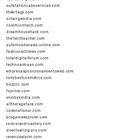
outstationcabsservices.com
thekrtagy.com
xchangeindia.com
coolmicrotech.com
dreamhousehack.com
the-techteacher.com
automobilenews-online.com
fashionalltimes.com
totaldigitalforum.com
technoarmaan.com
empresasposicionamientoweb.com
tonybestcosmetics.com
buzznc.com
fxjoiner.com
skinbykindra.com
alltherageface.com
codenational.com
progameexplorer.com
rockislandroastery.com
directselling-pro.com
revenuealarm.com