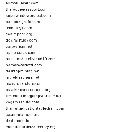
aumoulinvert.com
thefoodiepassport.com
superwindowproject.com
papibakigrafo.com
icanhazjs.com
canimpact.org
goviralstudy.com
cartourism.net
apple-cores.com
pulserasdeactividad10.com
barbaracarlotti.com
desktopmining.net
inthebleachers.net
lexapro-rx-store.com
buyskincareproducts.org
frenchbulldogpuppyforsale.net
kogamasquid.com
themultiplicationtablechart.com
casinoglamour.org
dextercoin.io
christianarticledirectory.org