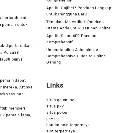
Komprehensif
Apa itu Gajibet? Panduan Lengkap
untuk Pengguna Baru
k bertaruh pada
Temukan Majestibet: Panduan
n pemain untuk
Utama Anda untuk Taruhan Online
Apa itu Saung4D? Panduan
Komprehensif
uk dipertaruhkan.
Understanding Ahlcasino: A
i, Pulau88
Comprehensive Guide to Online
ulau88 punya
Gaming
 pemain dapat
Links
 mereka. Artinya,
toko taruhan.
situs qq online
situs pkv
untuk memberi
situs poker
tuk pemain lama,
pkv qq
bandar bola terpercaya
slot terpercaya