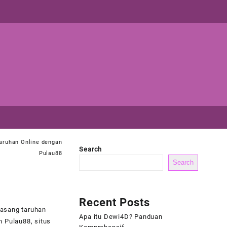
aruhan Online dengan
Search
Pulau88
Search
Recent Posts
masang taruhan
Apa itu Dewi4D? Panduan
h Pulau88, situs