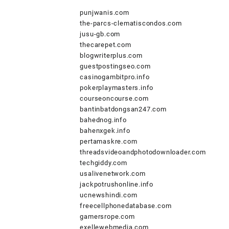
punjwanis.com
the-parcs-clematiscondos.com
jusu-gb.com
thecarepet.com
blogwriterplus.com
guestpostingseo.com
casinogambitpro.info
pokerplaymasters.info
courseoncourse.com
bantinbatdongsan247.com
bahednog.info
bahenxgek.info
pertamaskre.com
threadsvideoandphotodownloader.com
techgiddy.com
usalivenetwork.com
jackpotrushonline.info
ucnewshindi.com
freecellphonedatabase.com
gamersrope.com
exellewebmedia.com