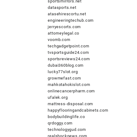
sportsmirrors.net
datasports.net
atasehirescortu.net
engineeringtechub.com
jerryescorts.com
attorneylegal.co
voomb.com
techgadgetpoint.com
tvsportsguide24.com
sportsreviews24.com
dubai360blog.com
lucky77slot.org
growmefast.com
mahkotahokislot.com
onlinecancerpharm.com
ufalek.org
mattress-disposal.com
happyflooringandcabinets.com
bodybuildinglife.co
qrdoggy.com
technologygud.com
realshocknews.com