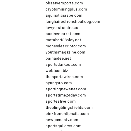
observersports.com
cryptominingplus.com
aquinoticiaspe.com
longhairedfrenchbulldog.com
lawyersforhire.co
businemarket.com
matahari88play.net
moneydescriptor.com
youthsmagazine.com
painaidee.net
sportsdarkest.com
webtoon.biz
thesportswires.com
hyungpro.com
sportingnewsnet.com
sportstime24day.com
sporteslive.com
theblingblingshields.com
pinkfrenchtipnails.com
newgamestv.com
sportsgallerys.com