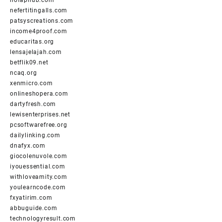
nofaphub.com
nefertitingalls.com
patsyscreations.com
income4proof.com
educaritas.org
lensajelajah.com
betflik09.net
ncaq.org
xenmicro.com
onlineshopera.com
dartyfresh.com
lewisenterprises.net
pcsoftwarefree.org
dailylinking.com
dnafyx.com
giocolenuvole.com
iyouessential.com
withloveamity.com
youlearncode.com
fxyatirim.com
abbuguide.com
technologyresult.com