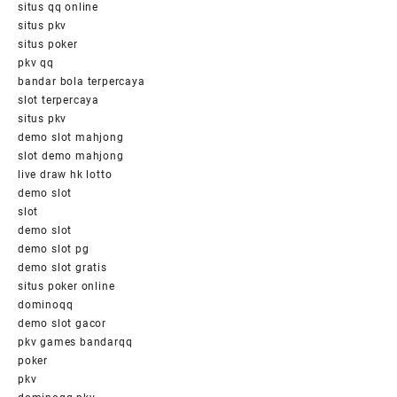
situs qq online
situs pkv
situs poker
pkv qq
bandar bola terpercaya
slot terpercaya
situs pkv
demo slot mahjong
slot demo mahjong
live draw hk lotto
demo slot
slot
demo slot
demo slot pg
demo slot gratis
situs poker online
dominoqq
demo slot gacor
pkv games bandarqq
poker
pkv