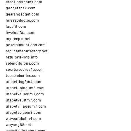
crackinstreams.com
gadgetspak.com
gearsngadget.com
hireseodoctor.com
lapsfit.com
levelup-fast.com
mytreepla.net
pokersimulations.com
replicamanufactory.net
rezultate-loto.info
splendifulous.com
sportsrecords4u.com
topceleberites.com
ufabetting8m4.com
ufabetunionum3.com
ufabetvalueum3.com
ufabetvaultm7.com
ufabetvillageum7.com
ufabetvoicem3.com
waveufabetm4.com
wayang88.net