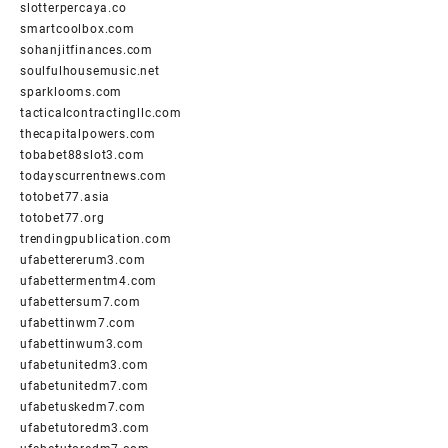
slotterpercaya.co
smartcoolbox.com
sohanjitfinances.com
soulfulhousemusic.net
sparklooms.com
tacticalcontractingllc.com
thecapitalpowers.com
tobabet88slot3.com
todayscurrentnews.com
totobet77.asia
totobet77.org
trendingpublication.com
ufabettererum3.com
ufabettermentm4.com
ufabettersum7.com
ufabettinwm7.com
ufabettinwum3.com
ufabetunitedm3.com
ufabetunitedm7.com
ufabetuskedm7.com
ufabetutoredm3.com