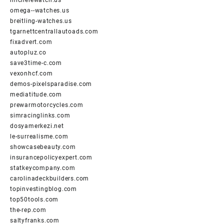
omega--watches.us
breitling-watches.us
tgarnettcentrallautoads.com
fixadvert.com
autopluz.co
save3time-c.com
vexonhcf.com
demos-pixelsparadise.com
mediatitude.com
prewarmotorcycles.com
simracinglinks.com
dosyamerkezi.net
le-surrealisme.com
showcasebeauty.com
insurancepolicyexpert.com
statkeycompany.com
carolinadeckbuilders.com
topinvestingblog.com
top50tools.com
the-rep.com
saltyfranks.com