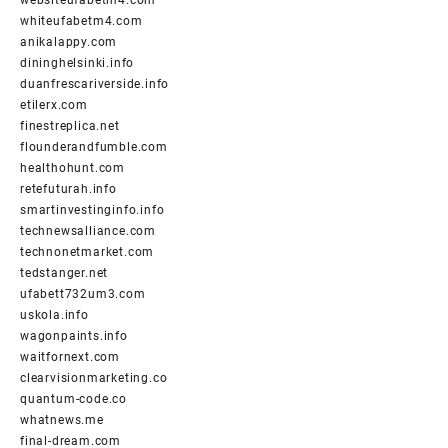
websiteufabetm4.com
whiteufabetm4.com
anikalappy.com
dininghelsinki.info
duanfrescariverside.info
etilerx.com
finestreplica.net
flounderandfumble.com
healthohunt.com
retefuturah.info
smartinvestinginfo.info
technewsalliance.com
technonetmarket.com
tedstanger.net
ufabett732um3.com
uskola.info
wagonpaints.info
waitfornext.com
clearvisionmarketing.co
quantum-code.co
whatnews.me
final-dream.com