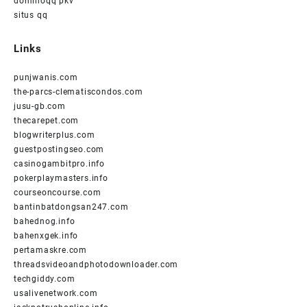
dominoqq pkv
situs qq
Links
punjwanis.com
the-parcs-clematiscondos.com
jusu-gb.com
thecarepet.com
blogwriterplus.com
guestpostingseo.com
casinogambitpro.info
pokerplaymasters.info
courseoncourse.com
bantinbatdongsan247.com
bahednog.info
bahenxgek.info
pertamaskre.com
threadsvideoandphotodownloader.com
techgiddy.com
usalivenetwork.com