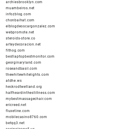
archiesbrooklyn.com
muambeiros.net
infozblog.com
chonbaihat.com
elblogdeoscargonzalez.com
webpromote.net
steroids-store.co
arteydecoracion.net
fithog.com
bestlaptopbestmonitor.com
georginaryland.com
roseandbasil.com
thewhitewhitelights.com
atdhe.ws
heckrodtwetland.org
halfheardinthestillness.com
mybestmassagechair.com
ericreed.net
fluxetine.com
mobilecasino8760.com
betqq3.net
casinoloans5.us