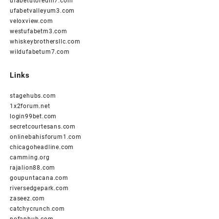
ufabetutoredm7.com
ufabetvalleyum3.com
veloxview.com
westufabetm3.com
whiskeybrothersllc.com
wildufabetum7.com
Links
stagehubs.com
1x2forum.net
login99bet.com
secretcourtesans.com
onlinebahisforum1.com
chicagoheadline.com
camming.org
rajalion88.com
goupuntacana.com
riversedgepark.com
zaseez.com
catchycrunch.com