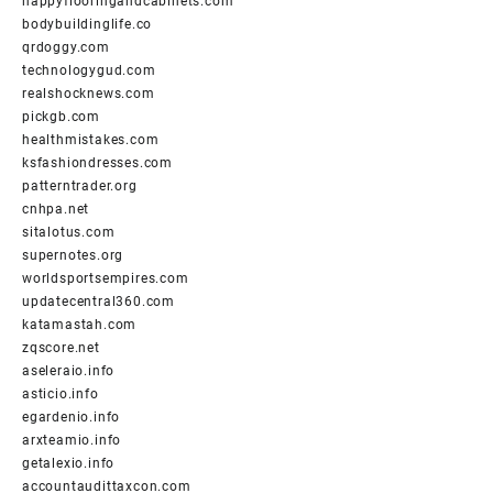
happyflooringandcabinets.com
bodybuildinglife.co
qrdoggy.com
technologygud.com
realshocknews.com
pickgb.com
healthmistakes.com
ksfashiondresses.com
patterntrader.org
cnhpa.net
sitalotus.com
supernotes.org
worldsportsempires.com
updatecentral360.com
katamastah.com
zqscore.net
aseleraio.info
asticio.info
egardenio.info
arxteamio.info
getalexio.info
accountaudittaxcon.com