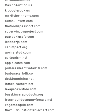
CasinoAuction.us
kipooglecouk.us
mykitchennhome.com
aumoulinvert.com
thefoodiepassport.com
superwindowproject.com
papibakigrafo.com
icanhazjs.com
canimpact.org
goviralstudy.com
cartourism.net
apple-cores.com
pulserasdeactividad10.com
barbaracarlotti.com
desktopmining.net
inthebleachers.net
lexapro-rx-store.com
buyskincareproducts.org
frenchbulldogpuppyforsale.net
kogamasquid.com
themultiplicationtablechart.com