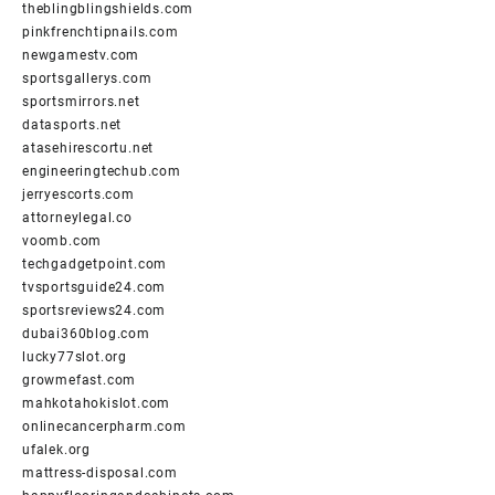
theblingblingshields.com
pinkfrenchtipnails.com
newgamestv.com
sportsgallerys.com
sportsmirrors.net
datasports.net
atasehirescortu.net
engineeringtechub.com
jerryescorts.com
attorneylegal.co
voomb.com
techgadgetpoint.com
tvsportsguide24.com
sportsreviews24.com
dubai360blog.com
lucky77slot.org
growmefast.com
mahkotahokislot.com
onlinecancerpharm.com
ufalek.org
mattress-disposal.com