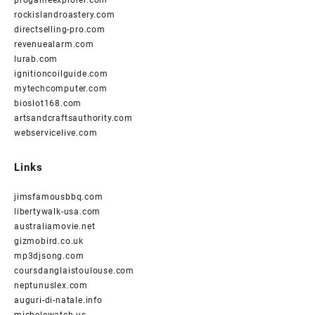
progameexplorer.com
rockislandroastery.com
directselling-pro.com
revenuealarm.com
lurab.com
ignitioncoilguide.com
mytechcomputer.com
bioslot168.com
artsandcraftsauthority.com
webservicelive.com
Links
jimsfamousbbq.com
libertywalk-usa.com
australiamovie.net
gizmobird.co.uk
mp3djsong.com
coursdanglaistoulouse.com
neptunuslex.com
auguri-di-natale.info
michelewatch.us