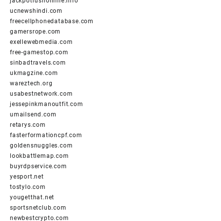
jackpotrushonline.info
ucnewshindi.com
freecellphonedatabase.com
gamersrope.com
exellewebmedia.com
free-gamestop.com
sinbadtravels.com
ukmagzine.com
wareztech.org
usabestnetwork.com
jessepinkmanoutfit.com
umailsend.com
retarys.com
fasterformationcpf.com
goldensnuggles.com
lookbattlemap.com
buyrdpservice.com
yesport.net
tostylo.com
yougetthat.net
sportsnetclub.com
newbestcrypto.com