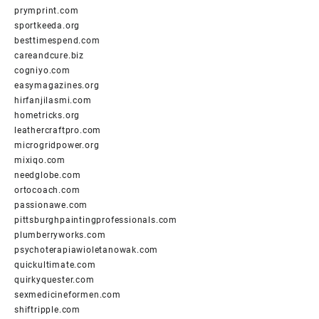
prymprint.com
sportkeeda.org
besttimespend.com
careandcure.biz
cogniyo.com
easymagazines.org
hirfanjilasmi.com
hometricks.org
leathercraftpro.com
microgridpower.org
mixiqo.com
needglobe.com
ortocoach.com
passionawe.com
pittsburghpaintingprofessionals.com
plumberryworks.com
psychoterapiawioletanowak.com
quickultimate.com
quirkyquester.com
sexmedicineformen.com
shiftripple.com