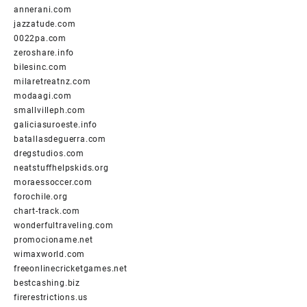
annerani.com
jazzatude.com
0022pa.com
zeroshare.info
bilesinc.com
milaretreatnz.com
modaagi.com
smallvilleph.com
galiciasuroeste.info
batallasdeguerra.com
dregstudios.com
neatstuffhelpskids.org
moraessoccer.com
forochile.org
chart-track.com
wonderfultraveling.com
promocioname.net
wimaxworld.com
freeonlinecricketgames.net
bestcashing.biz
firerestrictions.us