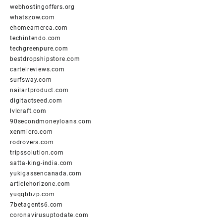
webhostingoffers.org
whatszow.com
ehomeamerca.com
techintendo.com
techgreenpure.com
bestdropshipstore.com
cartelreviews.com
surfsway.com
nailartproduct.com
digitactseed.com
lvlcraft.com
90secondmoneyloans.com
xenmicro.com
rodrovers.com
tripssolution.com
satta-king-india.com
yukigassencanada.com
articlehorizone.com
yuqqbbzp.com
7betagents6.com
coronavirusuptodate.com