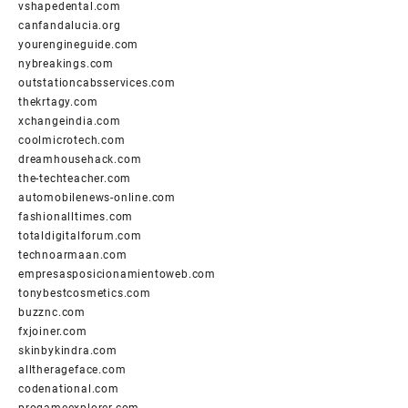
vshapedental.com
canfandalucia.org
yourengineguide.com
nybreakings.com
outstationcabsservices.com
thekrtagy.com
xchangeindia.com
coolmicrotech.com
dreamhousehack.com
the-techteacher.com
automobilenews-online.com
fashionalltimes.com
totaldigitalforum.com
technoarmaan.com
empresasposicionamientoweb.com
tonybestcosmetics.com
buzznc.com
fxjoiner.com
skinbykindra.com
alltherageface.com
codenational.com