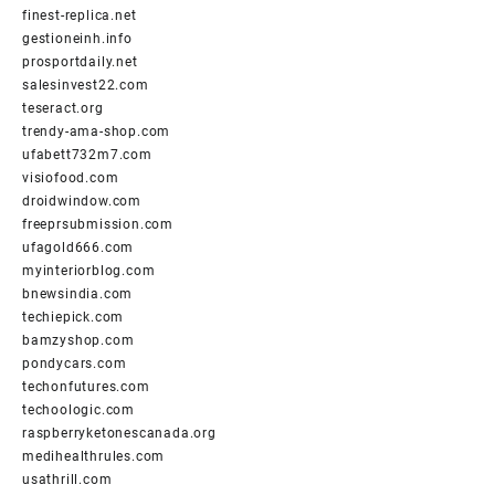
finest-replica.net
gestioneinh.info
prosportdaily.net
salesinvest22.com
teseract.org
trendy-ama-shop.com
ufabett732m7.com
visiofood.com
droidwindow.com
freeprsubmission.com
ufagold666.com
myinteriorblog.com
bnewsindia.com
techiepick.com
bamzyshop.com
pondycars.com
techonfutures.com
techoologic.com
raspberryketonescanada.org
medihealthrules.com
usathrill.com