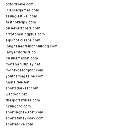
oxfordsave.com
iclassicgames.com
saung-artikel.com
fasthokivip2.com
observersports.com
cryptominingplus.com
aquinoticiaspe.com
longhairedfrenchbulldog.com
lawyersforhire.co
businemarket.com
matahari88play.net
moneydescriptor.com
youthsmagazine.com
painaidee.net
sportsdarkest.com
webtoon.biz
thesportswires.com
hyungpro.com
sportingnewsnet.com
sportstime24day.com
sporteslive.com