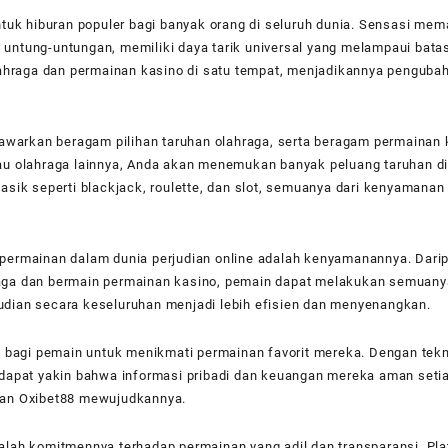
tuk hiburan populer bagi banyak orang di seluruh dunia. Sensasi me
ntung-untungan, memiliki daya tarik universal yang melampaui bata
lahraga dan permainan kasino di satu tempat, menjadikannya penguba
awarkan beragam pilihan taruhan olahraga, serta beragam permainan 
atau olahraga lainnya, Anda akan menemukan banyak peluang taruhan di
sik seperti blackjack, roulette, dan slot, semuanya dari kenyamana
permainan dalam dunia perjudian online adalah kenyamanannya. Dari
ga dan bermain permainan kasino, pemain dapat melakukan semuanya 
dian secara keseluruhan menjadi lebih efisien dan menyenangkan.
 bagi pemain untuk menikmati permainan favorit mereka. Dengan tekn
dapat yakin bahwa informasi pribadi dan keuangan mereka aman setia
 dan Oxibet88 mewujudkannya.
lah komitmennya terhadap permainan yang adil dan transparansi. Plat