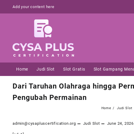
Skip
Add your content here
to
content
Home
Judi Slot
Slot Gratis
Slot Gampang Men
Dari Taruhan Olahraga hingga Per
Pengubah Permainan
Home
Judi Slot
admin@cysapluscertification.org
Judi Slot
June 24, 2026