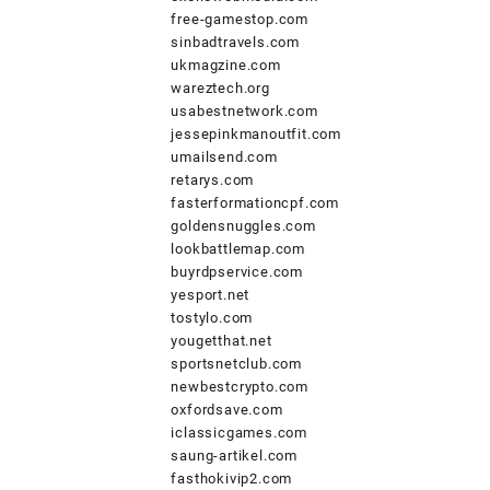
free-gamestop.com
sinbadtravels.com
ukmagzine.com
wareztech.org
usabestnetwork.com
jessepinkmanoutfit.com
umailsend.com
retarys.com
fasterformationcpf.com
goldensnuggles.com
lookbattlemap.com
buyrdpservice.com
yesport.net
tostylo.com
yougetthat.net
sportsnetclub.com
newbestcrypto.com
oxfordsave.com
iclassicgames.com
saung-artikel.com
fasthokivip2.com