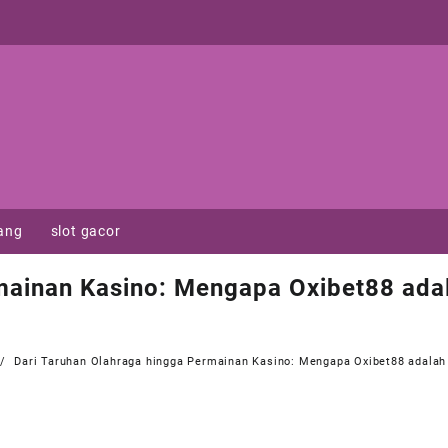
ang
slot gacor
mainan Kasino: Mengapa Oxibet88 ada
Dari Taruhan Olahraga hingga Permainan Kasino: Mengapa Oxibet88 adala