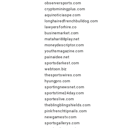
observersports.com
cryptominingplus.com
aquinoticiaspe.com
longhairedfrenchbulldog.com
lawyersforhire.co
businemarket.com
matahari88play.net
moneydescriptor.com
youthsmagazine.com
painaidee.net
sportsdarkest.com
webtoon.biz
thesportswires.com
hyungpro.com
sportingnewsnet.com
sportstime24day.com
sporteslive.com
theblingblingshields.com
pinkfrenchtipnails.com
newgamestv.com
sportsgallerys.com