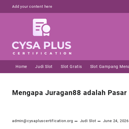
Skip
Add your content here
to
content
Home
Judi Slot
Slot Gratis
Slot Gampang Men
Mengapa Juragan88 adalah Pasar 
admin@cysapluscertification.org
Judi Slot
June 24, 2026