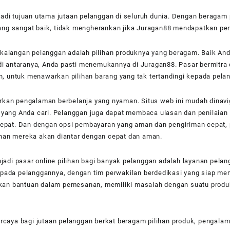
adi tujuan utama jutaan pelanggan di seluruh dunia. Dengan beragam 
ng sangat baik, tidak mengherankan jika Juragan88 mendapatkan peng
 kalangan pelanggan adalah pilihan produknya yang beragam. Baik An
 di antaranya, Anda pasti menemukannya di Juragan88. Pasar bermitra
 untuk menawarkan pilihan barang yang tak tertandingi kepada pela
kan pengalaman berbelanja yang nyaman. Situs web ini mudah dinaviga
ng Anda cari. Pelanggan juga dapat membaca ulasan dan penilaian d
pat. Dan dengan opsi pembayaran yang aman dan pengiriman cepat, 
nan mereka akan diantar dengan cepat dan aman.
di pasar online pilihan bagi banyak pelanggan adalah layanan pelan
epada pelanggannya, dengan tim perwakilan berdedikasi yang siap me
an bantuan dalam pemesanan, memiliki masalah dengan suatu produk
ercaya bagi jutaan pelanggan berkat beragam pilihan produk, pengala