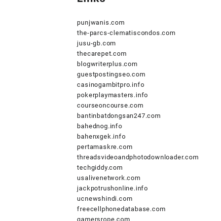
punjwanis.com
the-parcs-clematiscondos.com
jusu-gb.com
thecarepet.com
blogwriterplus.com
guestpostingseo.com
casinogambitpro.info
pokerplaymasters.info
courseoncourse.com
bantinbatdongsan247.com
bahednog.info
bahenxgek.info
pertamaskre.com
threadsvideoandphotodownloader.com
techgiddy.com
usalivenetwork.com
jackpotrushonline.info
ucnewshindi.com
freecellphonedatabase.com
gamersrope.com