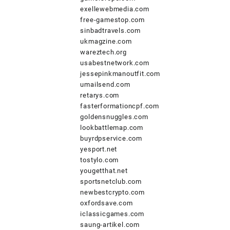
exellewebmedia.com
free-gamestop.com
sinbadtravels.com
ukmagzine.com
wareztech.org
usabestnetwork.com
jessepinkmanoutfit.com
umailsend.com
retarys.com
fasterformationcpf.com
goldensnuggles.com
lookbattlemap.com
buyrdpservice.com
yesport.net
tostylo.com
yougetthat.net
sportsnetclub.com
newbestcrypto.com
oxfordsave.com
iclassicgames.com
saung-artikel.com