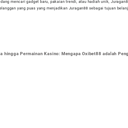
dang mencari gadget baru, pakaian trendi, atau hadiah unik, Juraga
anggan yang puas yang menjadikan Juragan88 sebagai tujuan belanja
aga hingga Permainan Kasino: Mengapa Oxibet88 adalah Pe