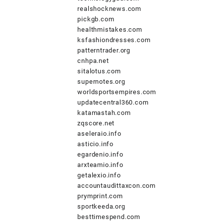
realshocknews.com
pickgb.com
healthmistakes.com
ksfashiondresses.com
patterntrader.org
cnhpa.net
sitalotus.com
supernotes.org
worldsportsempires.com
updatecentral360.com
katamastah.com
zqscore.net
aseleraio.info
asticio.info
egardenio.info
arxteamio.info
getalexio.info
accountaudittaxcon.com
prymprint.com
sportkeeda.org
besttimespend.com