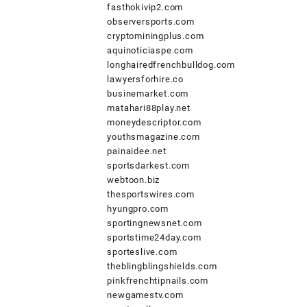
fasthokivip2.com
observersports.com
cryptominingplus.com
aquinoticiaspe.com
longhairedfrenchbulldog.com
lawyersforhire.co
businemarket.com
matahari88play.net
moneydescriptor.com
youthsmagazine.com
painaidee.net
sportsdarkest.com
webtoon.biz
thesportswires.com
hyungpro.com
sportingnewsnet.com
sportstime24day.com
sporteslive.com
theblingblingshields.com
pinkfrenchtipnails.com
newgamestv.com