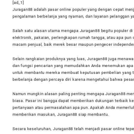
[ad_1]
Juragan88 adalah pasar online populer yang dengan cepat menj
pengalaman berbelanja yang nyaman, dan layanan pelanggan ya
Salah satu alasan utama mengapa Juragan88 begitu populer di
elektronik, pakaian, perlengkapan rumah tangga, atau apa pun
macam penjual, baik merek besar maupun pengecer independen,
Selain rangkaian produknya yang luas, Juragan88 juga menawar
dan fungsi pencarian yang memudahkan Anda menemukan apa ya
untuk membantu mereka membuat keputusan pembelian yang te
berbelanja dengan percaya diri karena mengetahui bahwa pesa
Namun mungkin alasan paling penting mengapa Juragan88 menja
biasa. Pasar ini bangga dapat memberikan dukungan terbaik k
pertanyaan atau permasalahan apa pun. Apakah Anda memerluk
memberikan masukan, Juragan88 siap membantu.
Secara keseluruhan, Juragan88 telah menjadi pasar online tep