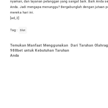
nyaman, dan layanan pelanggan yang sangat baik. Baik Anda se
Anda. Jadi mengapa menunggu? Bergabunglah dengan jutaan pel
mereka hari ini.
[ad_2]
Tag :
Slot
Temukan Manfaat Menggunakan
Dari Taruhan Olahr
Post
988bet untuk Kebutuhan Taruhan
navigation
Anda