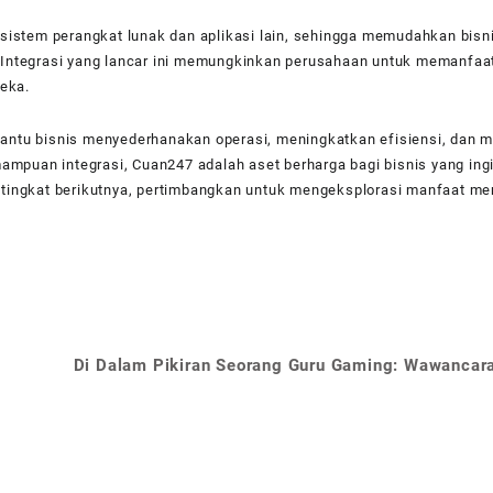
sistem perangkat lunak dan aplikasi lain, sehingga memudahkan bisn
 Integrasi yang lancar ini memungkinkan perusahaan untuk memanfaa
reka.
antu bisnis menyederhanakan operasi, meningkatkan efisiensi, dan 
ampuan integrasi, Cuan247 adalah aset berharga bagi bisnis yang ingi
 ke tingkat berikutnya, pertimbangkan untuk mengeksplorasi manfaat 
Di Dalam Pikiran Seorang Guru Gaming: Wawancar