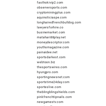
fasthokivip2.com
observersports.com
cryptominingplus.com
aquinoticiaspe.com
longhairedfrenchbulldog.com
lawyersforhire.co
businemarket.com
matahari88play.net
moneydescriptor.com
youthsmagazine.com
painaidee.net
sportsdarkest.com
webtoon.biz
thesportswires.com
hyungpro.com
sportingnewsnet.com
sportstime24day.com
sporteslive.com
theblingblingshields.com
pinkfrenchtipnails.com
newgamestv.com