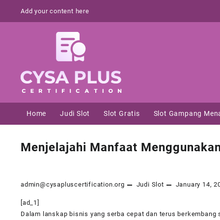
Skip
Add your content here
to
content
Home
Judi Slot
Slot Gratis
Slot Gampang Men
Menjelajahi Manfaat Menggunakan
admin@cysapluscertification.org
Judi Slot
January 14, 2
[ad_1]
Dalam lanskap bisnis yang serba cepat dan terus berkembang s