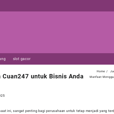
ang
slot gacor
Home
Ju
 Cuan247 untuk Bisnis Anda
Manfaat Menggu
025
aat ini, sangat penting bagi perusahaan untuk tetap menjadi yang te