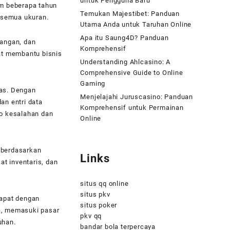
untuk Pengguna Baru
am beberapa tahun
Temukan Majestibet: Panduan
 semua ukuran.
Utama Anda untuk Taruhan Online
Apa itu Saung4D? Panduan
uangan, dan
Komprehensif
at membantu bisnis
Understanding Ahlcasino: A
Comprehensive Guide to Online
Gaming
as. Dengan
Menjelajahi Juruscasino: Panduan
an entri data
Komprehensif untuk Permainan
ko kesalahan dan
Online
 berdasarkan
Links
at inventaris, dan
situs qq online
situs pkv
dapat dengan
situs poker
a, memasuki pasar
pkv qq
uhan.
bandar bola terpercaya