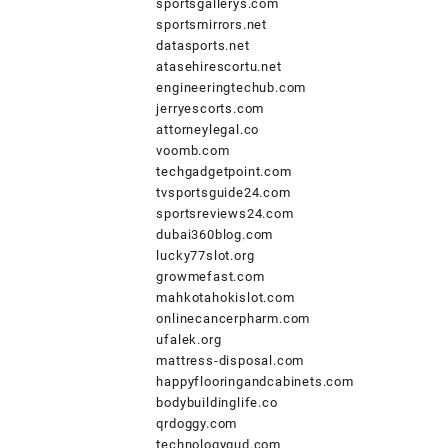
sportsgallerys.com
sportsmirrors.net
datasports.net
atasehirescortu.net
engineeringtechub.com
jerryescorts.com
attorneylegal.co
voomb.com
techgadgetpoint.com
tvsportsguide24.com
sportsreviews24.com
dubai360blog.com
lucky77slot.org
growmefast.com
mahkotahokislot.com
onlinecancerpharm.com
ufalek.org
mattress-disposal.com
happyflooringandcabinets.com
bodybuildinglife.co
qrdoggy.com
technologygud.com