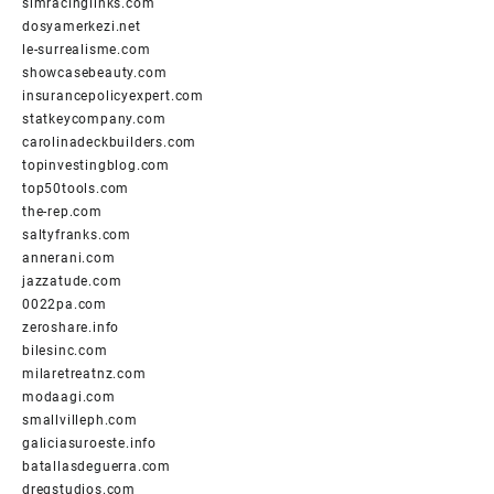
simracinglinks.com
dosyamerkezi.net
le-surrealisme.com
showcasebeauty.com
insurancepolicyexpert.com
statkeycompany.com
carolinadeckbuilders.com
topinvestingblog.com
top50tools.com
the-rep.com
saltyfranks.com
annerani.com
jazzatude.com
0022pa.com
zeroshare.info
bilesinc.com
milaretreatnz.com
modaagi.com
smallvilleph.com
galiciasuroeste.info
batallasdeguerra.com
dregstudios.com