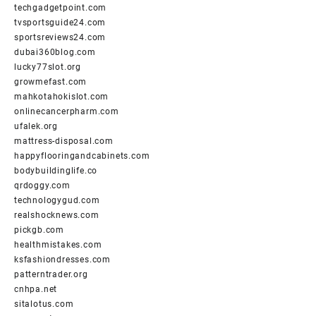
techgadgetpoint.com
tvsportsguide24.com
sportsreviews24.com
dubai360blog.com
lucky77slot.org
growmefast.com
mahkotahokislot.com
onlinecancerpharm.com
ufalek.org
mattress-disposal.com
happyflooringandcabinets.com
bodybuildinglife.co
qrdoggy.com
technologygud.com
realshocknews.com
pickgb.com
healthmistakes.com
ksfashiondresses.com
patterntrader.org
cnhpa.net
sitalotus.com