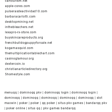
cartourism.net
apple-cores.com
pulserasdeactividad10.com
barbaracarlotti.com
desktopmining.net
inthebleachers.net
lexapro-rx-store.com
buyskincareproducts.org
frenchbulldogpuppyforsale.net
kogamasquid.com
themultiplicationtablechart.com
casinoglamour.org
dextercoin.io
christianarticledirectory.org
5homestyle.com
menuqq
|
dominoqq pkv
|
dominoqq login
|
dominoqq login
|
dominoqq
|
dominoqq
|
dominoqq
|
dominoqq
|
dominoqq
|
slot
maxwin
|
poker
|
poker
|
qq poker
|
situs pkv games
|
bandarqq pkv
|
poker online
|
situs qq
|
pkv games bandarqq