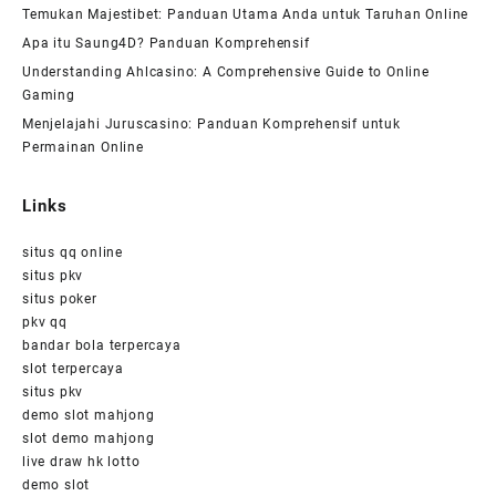
Temukan Majestibet: Panduan Utama Anda untuk Taruhan Online
Apa itu Saung4D? Panduan Komprehensif
Understanding Ahlcasino: A Comprehensive Guide to Online
Gaming
Menjelajahi Juruscasino: Panduan Komprehensif untuk
Permainan Online
Links
situs qq online
situs pkv
situs poker
pkv qq
bandar bola terpercaya
slot terpercaya
situs pkv
demo slot mahjong
slot demo mahjong
live draw hk lotto
demo slot