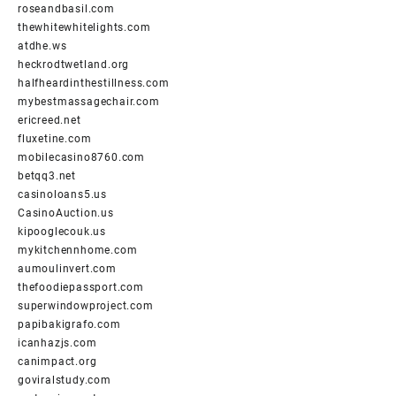
roseandbasil.com
thewhitewhitelights.com
atdhe.ws
heckrodtwetland.org
halfheardinthestillness.com
mybestmassagechair.com
ericreed.net
fluxetine.com
mobilecasino8760.com
betqq3.net
casinoloans5.us
CasinoAuction.us
kipooglecouk.us
mykitchennhome.com
aumoulinvert.com
thefoodiepassport.com
superwindowproject.com
papibakigrafo.com
icanhazjs.com
canimpact.org
goviralstudy.com