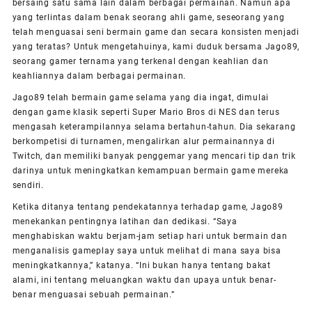
bersaing satu sama lain dalam berbagai permainan. Namun apa
yang terlintas dalam benak seorang ahli game, seseorang yang
telah menguasai seni bermain game dan secara konsisten menjadi
yang teratas? Untuk mengetahuinya, kami duduk bersama Jago89,
seorang gamer ternama yang terkenal dengan keahlian dan
keahliannya dalam berbagai permainan.
Jago89 telah bermain game selama yang dia ingat, dimulai
dengan game klasik seperti Super Mario Bros di NES dan terus
mengasah keterampilannya selama bertahun-tahun. Dia sekarang
berkompetisi di turnamen, mengalirkan alur permainannya di
Twitch, dan memiliki banyak penggemar yang mencari tip dan trik
darinya untuk meningkatkan kemampuan bermain game mereka
sendiri.
Ketika ditanya tentang pendekatannya terhadap game, Jago89
menekankan pentingnya latihan dan dedikasi. “Saya
menghabiskan waktu berjam-jam setiap hari untuk bermain dan
menganalisis gameplay saya untuk melihat di mana saya bisa
meningkatkannya,” katanya. “Ini bukan hanya tentang bakat
alami, ini tentang meluangkan waktu dan upaya untuk benar-
benar menguasai sebuah permainan.”