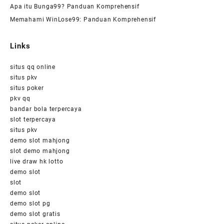
Apa itu Bunga99? Panduan Komprehensif
Memahami WinLose99: Panduan Komprehensif
Links
situs qq online
situs pkv
situs poker
pkv qq
bandar bola terpercaya
slot terpercaya
situs pkv
demo slot mahjong
slot demo mahjong
live draw hk lotto
demo slot
slot
demo slot
demo slot pg
demo slot gratis