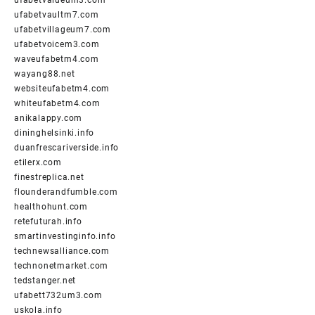
ufabetvalueum3.com
ufabetvaultm7.com
ufabetvillageum7.com
ufabetvoicem3.com
waveufabetm4.com
wayang88.net
websiteufabetm4.com
whiteufabetm4.com
anikalappy.com
dininghelsinki.info
duanfrescariverside.info
etilerx.com
finestreplica.net
flounderandfumble.com
healthohunt.com
retefuturah.info
smartinvestinginfo.info
technewsalliance.com
technonetmarket.com
tedstanger.net
ufabett732um3.com
uskola.info