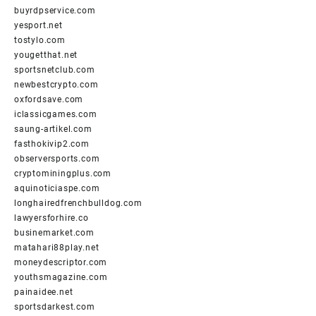
buyrdpservice.com
yesport.net
tostylo.com
yougetthat.net
sportsnetclub.com
newbestcrypto.com
oxfordsave.com
iclassicgames.com
saung-artikel.com
fasthokivip2.com
observersports.com
cryptominingplus.com
aquinoticiaspe.com
longhairedfrenchbulldog.com
lawyersforhire.co
businemarket.com
matahari88play.net
moneydescriptor.com
youthsmagazine.com
painaidee.net
sportsdarkest.com