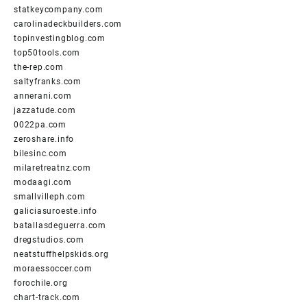
statkeycompany.com
carolinadeckbuilders.com
topinvestingblog.com
top50tools.com
the-rep.com
saltyfranks.com
annerani.com
jazzatude.com
0022pa.com
zeroshare.info
bilesinc.com
milaretreatnz.com
modaagi.com
smallvilleph.com
galiciasuroeste.info
batallasdeguerra.com
dregstudios.com
neatstuffhelpskids.org
moraessoccer.com
forochile.org
chart-track.com