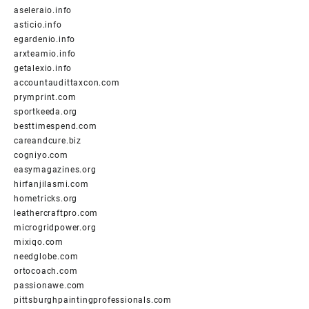
aseleraio.info
asticio.info
egardenio.info
arxteamio.info
getalexio.info
accountaudittaxcon.com
prymprint.com
sportkeeda.org
besttimespend.com
careandcure.biz
cogniyo.com
easymagazines.org
hirfanjilasmi.com
hometricks.org
leathercraftpro.com
microgridpower.org
mixiqo.com
needglobe.com
ortocoach.com
passionawe.com
pittsburghpaintingprofessionals.com